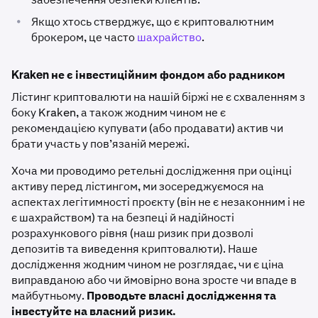
•
Якщо хтось стверджує, що є криптовалютним
брокером, це часто
шахрайство
.
Kraken не є інвестиційним фондом або радником
Лістинг криптовалюти на нашій біржі не є схваленням з
боку Kraken, а також жодним чином не є
рекомендацією купувати (або продавати) актив чи
брати участь у пов’язаній мережі.
Хоча ми проводимо ретельні дослідження при оцінці
активу перед лістингом, ми зосереджуємося на
аспектах легітимності проєкту (він не є незаконним і не
є шахрайством) та на безпеці й надійності
розрахункового рівня (наш ризик при дозволі
депозитів та виведення криптовалюти). Наше
дослідження жодним чином не розглядає, чи є ціна
виправданою або чи ймовірно вона зросте чи впаде в
майбутньому.
Проводьте власні дослідження та
інвестуйте на власний ризик.