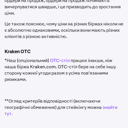
ордери на продаж, ордери на продаж починають
вичерпуватися швидше, і це призводить до зростання
ціни.
Це також пояснює, чому ціни на різних біржах ніколи не
є абсолютно однаковими, оскільки вони мають різних
клієнтів з різною активністю.
Kraken OTC
*Наш (опціональний)
OTC-стіл
працює інакше, ніж
наша біржа Kraken.com. OTC-стіл бере на себе іншу
сторону кожної угоди разом з усіма пов'язаними
ризиками.
**Огляд критеріїв відповідності (включаючи
географічні обмеження) для стейкінгу можна
знайти
тут.