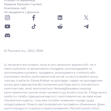
Розкриття інформації
Правила біржової торгівлі
Комплаєнс-хаб
Не продавати / ділитися
© Payward, Inc., 2011–2026
Ці матеріали виступають лише в ролі загальних відомостей і не є
інвестиційними чи фінансовими порадами, рекомендаціями чи
пропозиціями купувати, продавати, розміщувати в стейкінгу або
утримувати якийсь криптовалютний актив чи застосовувати якусь
торгову стратегію. Біржа Kraken не докладає і надалі не докладатиме
зусиль для підвищення або зниження ціни будь-якого конкретного
криптоактиву, який пропонується. Непередбачувана природа
криптовалютних ринків може призвести до втрати коштів. З будь-якого
прибутку та/або підвищення вартості криптовалютних активів може
стягуватися податок, тому вам потрібні незалежні поради щодо
оподаткування. Можуть застосовуватися географічні обмеження. Деякі
криптопродукти та ринки є нерегульованими. Регуляторний статус