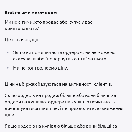
Kraken не є магазином
Ми не є тими, хто продає або купує у вас
криптовалюти.*
Це означає, що:
•
Якщо ви помилилися з ордером, ми не можемо
скасувати або "повернути кошти" за нього.
•
Ми не контролюємо ціну.
Ціни на біржах базуються на активності клієнтів.
Якщо ордерів на продаж більше або вони більші за
ордери на купівлю, ордери на купівлю починають
вичерпуватися швидше, і це призводить до зниження
ціни.
Якщо ордерів на купівлю більше або вони більші за