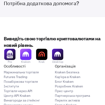
Потрібна додаткова допомога?
Виведіть свою торгівлю криптовалютами на
новий рівень.
Pro
Kraken
Krak
Desktop
Особливості
Організація
Маржинальна торгівля
Kraken Безпека
Futures Trading
Кар'єра в Kraken
Позабіржова торгівля
Блог Kraken
Інститути
Розробник Kraken
Торгівля через API
Прес-центр
Центр API Kraken
Партнерська програма
Винагороди за стейкінг
Перелік активів