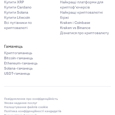
Купити XRP
Найкращі платформи для
Купити Cardano
криптоф’ючерсів
Купити Solana
Найкращі криптовалютні
Купити Litecoin
біржі
Всі путівники по
Kraken і Coinbase
криптовалюті
Kraken vs Binance
Дізнатися про криптовалюту
Гаманець
Криптогаманець
Bitcoin-гаманець
Ethereum-гаманець
Solana-гаманець
USDT-гаманець
Повідомлення про конфіденційність
Умови надання послуг
Налаштування файлів cookie
Політика конфіденційності кандидатів