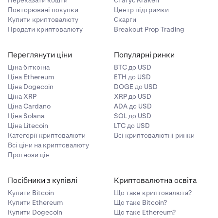
Переказати кошти
Статус Kraken
Повторювані покупки
Центр підтримки
Купити криптовалюту
Скарги
Продати криптовалюту
Breakout Prop Trading
Переглянути ціни
Популярні ринки
Ціна біткоїна
BTC до USD
Ціна Ethereum
ETH до USD
Ціна Dogecoin
DOGE до USD
Ціна XRP
XRP до USD
Ціна Cardano
ADA до USD
Ціна Solana
SOL до USD
Ціна Litecoin
LTC до USD
Категорії криптовалюти
Всі криптовалютні ринки
Всі ціни на криптовалюту
Прогнози цін
Посібники з купівлі
Криптовалютна освіта
Купити Bitcoin
Що таке криптовалюта?
Купити Ethereum
Що таке Bitcoin?
Купити Dogecoin
Що таке Ethereum?