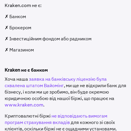
Kraken.com не є:
✗ Банком
✗ Брокером
✗ Інвестиційним фондом або радником
✗ Магазином
Kraken не є банком
Хоча наша
заявка на банківську ліцензію була
схвалена штатом Вайомінг
, ми ще не відкрили банк для
бізнесу, і коли ми це зробимо, він буде окремою
юридичною особою від нашої біржі, що працює на
www.kraken.com
.
Криптовалютні біржі
не відповідають вимогам
програм страхування вкладів
для кожного зі своїх
клієнтів, оскільки біржі не є ощадними установами.