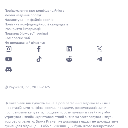
PI_BTCUSD
Та сама базова концепція, що й при ліквідації Coin-M,
Повідомлення про конфіденційність
але з однією ключовою відмінністю: коли активується
Умови надання послуг
1 760 000
цей крок, стягується комісія за повну ліквідацію.
Налаштування файлів cookie
Політика конфіденційності кандидатів
Комісія становить половину мінімального відсотка
1 007 379
Розкриття інформації
підтримувальної маржі для контракту. (Наприклад, для
Правила біржової торгівлі
752 621
Комплаєнс-хаб
PF_XBTUSD комісія за ліквідацію — 0,5 %, тобто
Не продавати / ділитися
половина від мінімальної підтримувальної маржі 1 %).
FI_BTCUSD_200228
Приклад:
Ви маєте довгу позицію на 10 контрактів
PF_XBTUSD із ціною входу $20 000. Загальна вартість
300 000
позиції: $200 000. Ваша підтримувальна маржа
становить $2 000.
300 000
Ліквідація настає, коли ціна маркування досягає $19
0
© Payward, Inc., 2011–2026
200
Комісія за ліквідацію в розмірі $1 000 (0,5 % × $200
Ці матеріали виступають лише в ролі загальних відомостей і не є
Контракт FI було повністю продано на відкритому
інвестиційними чи фінансовими порадами, рекомендаціями чи
000) списується негайно
ринку. Контракт PI вдалося продати лише частково —
пропозиціями купувати, продавати, розміщувати в стейкінгу або
утримувати якийсь криптовалютний актив чи застосовувати якусь
тому решту 752 621 контрактів було передано
IOC-ордер на продаж виставляється приблизно за $19
торгову стратегію. Біржа Kraken не докладає і надалі не докладатиме
постачальникам ліквідності.
100 — ціна, за якої Ваш маржинальний капітал
зусиль для підвищення або зниження ціни будь-якого конкретного