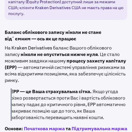
капіталу (Equity Protection) доступний лише за межами
США; клієнти Kraken Derivatives США не мають права на цю
послугу.
Баланс облікового запису ніколи не стане
відʼємним — ось як це працює
На Kraken Derivatives баланс Вашого облікового
запису
ніколи не опуститься нижче нуля
. Це стало
можливим завдяки нашому
процесу захисту капіталу
(EPP)
— автоматичній системі управління ризиками за
всіма відкритими позиціями, яка забезпечує цілісність
ринку.
EPP — це Ваша страхувальна сітка.
Якщо угода
різко розвертається проти Вас і вартість облікового
запису падає до критичного рівня, EPP автоматично
закриває позицію ще до того, як Ваша
заборгованість перевищить наявні кошти.
Основи:
Початкова маржа
та
Підтримувальна маржа