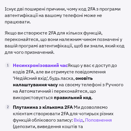
Існує дві поширені причини, чому код 2FA з програми
автентифікації на вашому телефоні може не
працювати.
Якщо ви створюєте 2FA для кількох функцій,
переконайтеся, що вони належним чином позначені у
вашій програмі автентифікації, щоб ви знали, який код
для чого призначений.
Несинхронізований час
Якщо у вас є доступ до
1
кодів 2FA, але ви отримуєте повідомлення
'Недійсний вхід', будь ласка,
оновіть
налаштування часу
на своєму телефоні з Ручного
на Автоматичний і переконайтеся, що
використовується
правильний код
.
Плутанина з кількома 2FA
Ми дозволяємо
2
клієнтам створювати 2FA для чотирьох різних
функцій облікового запису:
Вхід
,
Поповнення
(депозити, виведення коштів та