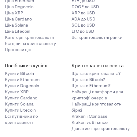
Ціна Ethereum
ETH до USD
Ціна Dogecoin
DOGE до USD
Ціна XRP
XRP до USD
Ціна Cardano
ADA до USD
Ціна Solana
SOL до USD
Ціна Litecoin
LTC до USD
Категорії криптовалюти
Всі криптовалютні ринки
Всі ціни на криптовалюту
Прогнози цін
Посібники з купівлі
Криптовалютна освіта
Купити Bitcoin
Що таке криптовалюта?
Купити Ethereum
Що таке Bitcoin?
Купити Dogecoin
Що таке Ethereum?
Купити XRP
Найкращі платформи для
Купити Cardano
криптоф’ючерсів
Купити Solana
Найкращі криптовалютні
Купити Litecoin
біржі
Всі путівники по
Kraken і Coinbase
криптовалюті
Kraken vs Binance
Дізнатися про криптовалюту