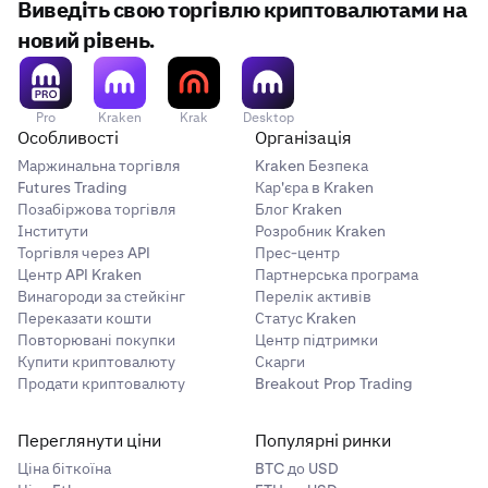
Виведіть свою торгівлю криптовалютами на
новий рівень.
Pro
Kraken
Krak
Desktop
Особливості
Організація
Маржинальна торгівля
Kraken Безпека
Futures Trading
Кар'єра в Kraken
Позабіржова торгівля
Блог Kraken
Інститути
Розробник Kraken
Торгівля через API
Прес-центр
Центр API Kraken
Партнерська програма
Винагороди за стейкінг
Перелік активів
Переказати кошти
Статус Kraken
Повторювані покупки
Центр підтримки
Купити криптовалюту
Скарги
Продати криптовалюту
Breakout Prop Trading
Переглянути ціни
Популярні ринки
Ціна біткоїна
BTC до USD