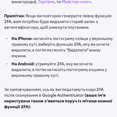
винагороди),
Торгівля
, та
Майстер-ключ
.
Примітка:
Якщо ви повторно генеруєте певну функцію
2FA, вам потрібно буде видалити старий запис з
автентифікатора, щоб уникнути плутанини.
•
На iPhone:
натисніть піктограму олівця у верхньому
правому куті, виберіть функцію 2FA, яку ви хочете
видалити, а потім натисніть "Видалити" внизу
екрана.
•
На Android:
утримуйте 2FA, яку ви хочете
видалити, а потім натисніть піктограму кошика у
верхньому правому куті.
За замовчуванням, ось як виглядатимуть коди 2FA
після сканування в Google Authenticator
(ваше ім'я
користувача також з'явиться поруч із міткою кожної
функції 2FA)
: