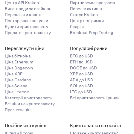
Центр API Kraken
Партнерська програма
Винагороди за стейкінг
Перелік активів
Переказати кошти
Статус Kraken
Повторювані покупки
Центр підтримки
Купити криптовалюту
Скарги
Продати криптовалюту
Breakout Prop Trading
Переглянути ціни
Популярні ринки
Ціна біткоїна
BTC до USD
Ціна Ethereum
ETH до USD
Ціна Dogecoin
DOGE до USD
Ціна XRP
XRP до USD
Ціна Cardano
ADA до USD
Ціна Solana
SOL до USD
Ціна Litecoin
LTC до USD
Категорії криптовалюти
Всі криптовалютні ринки
Всі ціни на криптовалюту
Прогнози цін
Посібники з купівлі
Криптовалютна освіта
Купити Bitcoin
Що таке криптовалюта?