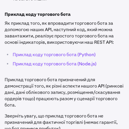
Приклад коду торгового бота
Як приклад того, як впровадити торгового бота за
допомогою наших API, наступний код, який можна
завантажити, реалізує простого торгового бота на
основі індикаторів, використовуючи наш REST API:
•
Приклад коду торгового бота (Python)
•
Приклад коду торгового бота (Node.js)
Приклад торгового бота призначений для
демонстрації того, як різні аспекти нашого API (ринкові
дані, дані облікового запису, розміщення/скасування
ордерів тощо) працюють разом у сценарії торгового
бота.
Зверніть увагу, що приклад торгового бота не
призначений для фактичної торгівлі (немає гарантії,
що бот принесе прибуток).