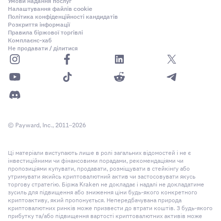
Умови надання послуг
Налаштування файлів cookie
Політика конфіденційності кандидатів
Розкриття інформації
Правила біржової торгівлі
Комплаєнс-хаб
Не продавати / ділитися
© Payward, Inc., 2011–2026
Ці матеріали виступають лише в ролі загальних відомостей і не є
інвестиційними чи фінансовими порадами, рекомендаціями чи
пропозиціями купувати, продавати, розміщувати в стейкінгу або
утримувати якийсь криптовалютний актив чи застосовувати якусь
торгову стратегію. Біржа Kraken не докладає і надалі не докладатиме
зусиль для підвищення або зниження ціни будь-якого конкретного
криптоактиву, який пропонується. Непередбачувана природа
криптовалютних ринків може призвести до втрати коштів. З будь-якого
прибутку та/або підвищення вартості криптовалютних активів може