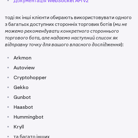
•
Документація WebSocket API v2
тоді як інші клієнти обирають використовувати одного
з багатьох доступних сторонніх торгових ботів (
ми не
можемо рекомендувати конкретного стороннього
торгового бота, але надаємо наступний список як
відправну точку для вашого власного дослідження
):
•
Arkmon
•
Autoview
•
Cryptohopper
•
Gekko
•
Gunbot
•
Haasbot
•
Hummingbot
•
Kryll
•
та багато інших