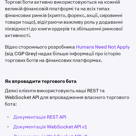
Торгові боти активно використовуються на кожній
великій фінансовій платформі та на всіх типах
фінансових ринків (крипто, форекс, акції, сировинні
товари тощо), відіграючи важливу роль у додаванні
ліквідності до книги ордерів та збільшенні ринкової
активності.
Відео стороннього розробника
Humans Need Not Apply
(від CGP Grey) надає більше інформації про історію
торгових ботів на фінансових платформах.
Як впровадити торгового бота
Деякі клієнти використовують наші REST та
WebSocket API для впровадження власного торгового
бота:
•
Документація REST API
•
Документація WebSocket API v1