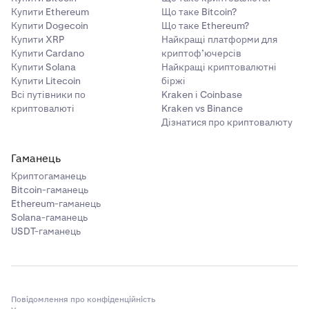
Купити Ethereum
Що таке Bitcoin?
Купити Dogecoin
Що таке Ethereum?
Купити XRP
Найкращі платформи для
Купити Cardano
криптоф’ючерсів
Купити Solana
Найкращі криптовалютні
Купити Litecoin
біржі
Всі путівники по
Kraken і Coinbase
криптовалюті
Kraken vs Binance
Дізнатися про криптовалюту
Гаманець
Криптогаманець
Bitcoin-гаманець
Ethereum-гаманець
Solana-гаманець
USDT-гаманець
Повідомлення про конфіденційність