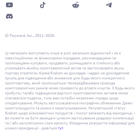
© Payward, Inc., 2011–2026
Ці матеріали виступають лише в ролі загальних відомостей і не є
інвестиційними чи фінансовими порадами, рекомендаціями чи
пропозиціями купувати, продавати, розміщувати в стейкінгу або
утримувати якийсь криптовалютний актив чи застосовувати якусь
торгову стратегію. Біржа Kraken не докладає і надалі не докладатиме
зусиль для підвищення або зниження ціни будь-якого конкретного
криптоактиву, який пропонується. Непередбачувана природа
криптовалютних ринків може призвести до втрати коштів. З будь-якого
прибутку та/або підвищення вартості криптовалютних активів може
стягуватися податок, тому вам потрібні незалежні поради щодо
оподаткування. Можуть застосовуватися географічні обмеження. Деякі
криптопродукти та ринки є нерегульованими. Регуляторний статус
Kraken щодо різноманітних продуктів і послуг залежить від юрисдикції, і
ви можете не бути захищені шляхом застосування урядової компенсації
та / або регуляторних схем захисту. Юридичне розкриття інформації для
кожної юрисдикції – дивіться
тут
.