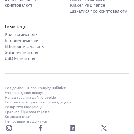
криптовалюті
Kraken vs Binance
Дізнатися про криптовалюту
Гаманець
Криптогаманець
Bitcoin-гаманець
Ethereum-гаманець
Solana-гаманець
USDT-гаманець
Повідомлення про конфіденційність
Умови надання послуг
Налаштування файлів cookie
Політика конфіденційності кандидатів
Розкриття інформації
Правила біржової торгівлі
Комплаєнс-хаб
Не продавати / ділитися