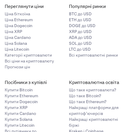
Переглянути ціни
Популярні ринки
Ціна біткоїна
BTC до USD
Ціна Ethereum
ETH до USD
Ціна Dogecoin
DOGE до USD
Ціна XRP
XRP до USD
Ціна Cardano
ADA до USD
Ціна Solana
SOL до USD
Ціна Litecoin
LTC до USD
Категорії криптовалюти
Всі криптовалютні ринки
Всі ціни на криптовалюту
Прогнози цін
Посібники з купівлі
Криптовалютна освіта
Купити Bitcoin
Що таке криптовалюта?
Купити Ethereum
Що таке Bitcoin?
Купити Dogecoin
Що таке Ethereum?
Купити XRP
Найкращі платформи для
Купити Cardano
криптоф’ючерсів
Купити Solana
Найкращі криптовалютні
Купити Litecoin
біржі
Всі путівники по
Kraken і Coinbase