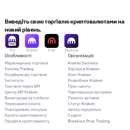
Виведіть свою торгівлю криптовалютами на
новий рівень.
Pro
Kraken
Krak
Desktop
Особливості
Організація
Маржинальна торгівля
Kraken Безпека
Futures Trading
Кар'єра в Kraken
Позабіржова торгівля
Блог Kraken
Інститути
Розробник Kraken
Торгівля через API
Прес-центр
Центр API Kraken
Партнерська програма
Винагороди за стейкінг
Перелік активів
Переказати кошти
Статус Kraken
Повторювані покупки
Центр підтримки
Купити криптовалюту
Скарги
Продати криптовалюту
Breakout Prop Trading