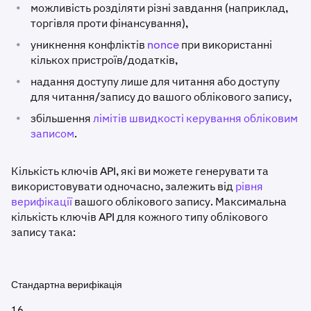
•
можливість розділяти різні завдання (наприклад,
торгівля проти фінансування),
•
уникнення конфліктів
nonce
при використанні
кількох пристроїв/додатків,
•
надання доступу лише для читання або доступу
для читання/запису до вашого облікового запису,
•
збільшення
лімітів швидкості керування обліковим
записом
.
Кількість ключів API, які ви можете генерувати та
використовувати одночасно, залежить від
рівня
верифікації
вашого облікового запису. Максимальна
кількість ключів API для кожного типу облікового
запису така:
Стандартна верифікація
16