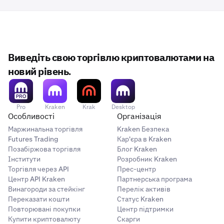
«Підтвердити».
аутентифікацію переказів, торгівлі або майстер-
ключ для двофакторної аутентифікації, перемикач
Вітаємо, ви захистили свій обліковий запис
6
«Увімк. / Вимк.» буде переключено у положення
Kraken! Якщо ви налаштували
двофакторну
«Увімк.» праворуч. У всіх випадках як метод
аутентифікацію для входу
, ви побачите «додаток
аутентифікації відображатиметься додаток для
Виведіть свою торгівлю криптовалютами на
для двофакторної аутентифікації» під методом
двофакторної аутентифікації.
аутентифікації. Якщо ви налаштували 2FA для
новий рівень.
Вітаємо, ви захистили свій обліковий запис Kraken!
7
переказів, торгівлі або майстер-ключа, то
праворуч з’явиться перемикач
Увімк./вимк.
У всіх
випадках як метод автентифікації
Pro
Kraken
Krak
Desktop
відображатиметься
додаток 2FA
.
Особливості
Організація
Маржинальна торгівля
Kraken Безпека
Futures Trading
Кар'єра в Kraken
Позабіржова торгівля
Блог Kraken
Інститути
Розробник Kraken
Торгівля через API
Прес-центр
Центр API Kraken
Партнерська програма
Винагороди за стейкінг
Перелік активів
Переказати кошти
Статус Kraken
Повторювані покупки
Центр підтримки
Купити криптовалюту
Скарги