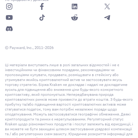
© Payward, Inc., 2011–2026
Ці матеріали виступають лише в ролі загальних відомостей і не є
інвестиційними чи фінансовими порадами, рекомендаціями чи
пропозиціями купувати, продавати, розміщувати в стейкінгу або
утримувати якийсь криптовалютний актив чи застосовувати якусь
торгову стратегію. Біржа Kraken не докладає і надалі не докладатиме
зусиль для підвищення або зниження ціни будь-якого конкретного
криптоактиву, який пропонується. Непередбачувана природа
криптовалютних ринків може призвести до втрати коштів. З будь-якого
прибутку та/або підвищення вартості криптовалютних активів може
стягуватися податок, тому вам потрібні незалежні поради щодо
оподаткування. Можуть застосовуватися географічні обмеження. Деякі
криптопродукти та ринки є нерегульованими. Регуляторний статус
Kraken щодо різноманітних продуктів і послуг залежить від юрисдикції, і
ви можете не бути захищені шляхом застосування урядової компенсації
та / або регуляторних схем захисту. Юридичне розкриття інформації для