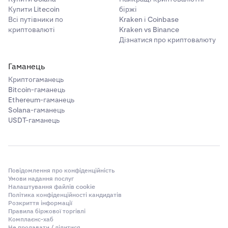
Купити Litecoin
біржі
Всі путівники по
Kraken і Coinbase
криптовалюті
Kraken vs Binance
Дізнатися про криптовалюту
Гаманець
Криптогаманець
Bitcoin-гаманець
Ethereum-гаманець
Solana-гаманець
USDT-гаманець
Повідомлення про конфіденційність
Умови надання послуг
Налаштування файлів cookie
Політика конфіденційності кандидатів
Розкриття інформації
Правила біржової торгівлі
Комплаєнс-хаб
Не продавати / ділитися