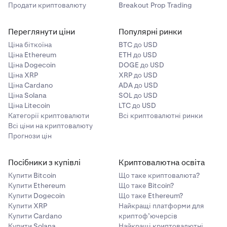
Продати криптовалюту
Breakout Prop Trading
Переглянути ціни
Популярні ринки
Ціна біткоїна
BTC до USD
Ціна Ethereum
ETH до USD
Ціна Dogecoin
DOGE до USD
Ціна XRP
XRP до USD
Ціна Cardano
ADA до USD
Ціна Solana
SOL до USD
Ціна Litecoin
LTC до USD
Категорії криптовалюти
Всі криптовалютні ринки
Всі ціни на криптовалюту
Прогнози цін
Посібники з купівлі
Криптовалютна освіта
Купити Bitcoin
Що таке криптовалюта?
Купити Ethereum
Що таке Bitcoin?
Купити Dogecoin
Що таке Ethereum?
Купити XRP
Найкращі платформи для
Купити Cardano
криптоф’ючерсів
Купити Solana
Найкращі криптовалютні