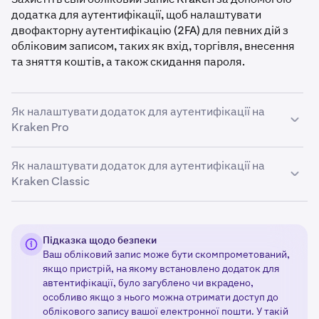
додатка для аутентифікації, щоб налаштувати
двофакторну аутентифікацію (2FA) для певних дій з
обліковим записом, таких як вхід, торгівля, внесення
та зняття коштів, а також скидання пароля.
Як налаштувати додаток для аутентифікації на
Kraken Pro
Як налаштувати додаток для аутентифікації на
Увійдіть у свій обліковий запис Kraken і натисніть
1
Kraken Classic
на значок профілю у верхньому правому куті
сторінки. Потім виберіть
«Налаштування»
і
натисніть
«Безпека»
.
Перейдіть на сторінку «Безпеки вашого облікового
1
запису»,
увійшовши у свій обліковий запис
Визначте, для якої функції ви хочете налаштувати
Підказка щодо безпеки
2
Ваш обліковий запис може бути скомпрометований,
Kraken.
Потім натисніть на своє
ім’я
у верхньому
2FA. Потім виберіть перемикач «УВІМК. / ВИМК.»
якщо пристрій, на якому встановлено додаток для
правому куті сторінки, виберіть
«Безпека»
і
під потрібною функцією (вхід, майстер-ключ,
автентифікації, було загублено чи вкрадено,
перейдіть до опції
«Налаштування двофакторної
переказ, торгівля) або виберіть «Змінити метод»,
особливо якщо з нього можна отримати доступ до
аутентифікації»
.
якщо у вас вже налаштовано двофакторну
облікового запису вашої електронної пошти. У такій