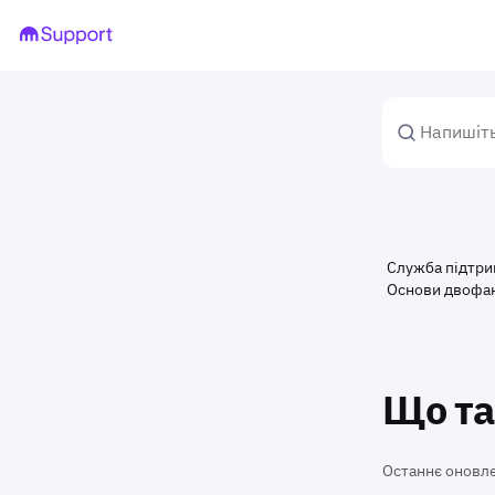
Служба підтр
Основи двофак
Що та
Останнє оновл