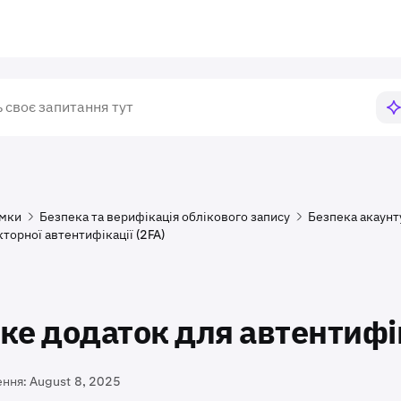
имки
Безпека та верифікація облікового запису
Безпека акаунт
торної автентифікації (2FA)
ке додаток для автентифі
ення:
August 8, 2025