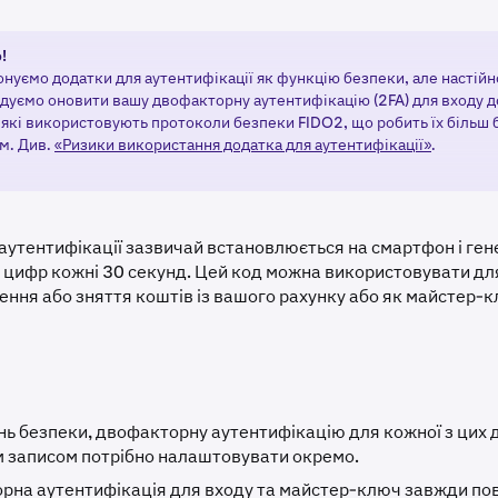
!
нуємо додатки для аутентифікації як функцію безпеки, але настійн
дуємо оновити вашу двофакторну аутентифікацію (2FA) для входу 
, які використовують протоколи безпеки FIDO2, що робить їх більш
м. Див.
«Ризики використання додатка для аутентифікації»
.
аутентифікації зазвичай встановлюється на смартфон і ген
8 цифр кожні 30 секунд. Цей код можна використовувати дл
сення або зняття коштів із вашого рахунку або як майстер-
нь безпеки, двофакторну аутентифікацію для кожної з цих ді
м записом потрібно налаштовувати окремо.
рна аутентифікація для входу та майстер-ключ завжди по