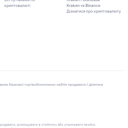
криптовалюті
Kraken vs Binance
Дізнатися про криптовалюту
вила біржової торгівлі
Комплаєнс-хаб
Не продавати / ділитися
продавати, розміщувати в стейкінгу або утримувати якийсь