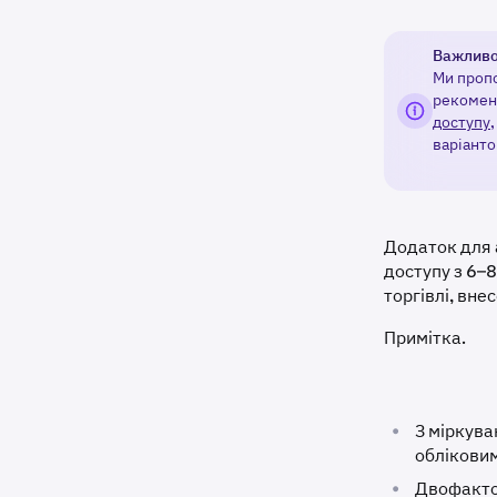
Важливо
Ми пропо
рекомен
доступу
варіанто
Додаток для 
доступу з 6–
торгівлі, вне
Примітка.
•
З міркува
облікови
•
Двофакто