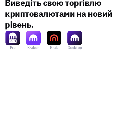
Виведіть свою торгівлю
криптовалютами на новий
рівень.
Pro
Kraken
Krak
Desktop