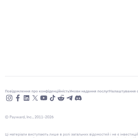
Повідомлення про конфіденційність
Умови надання послуг
Налаштування ф
© Payward, Inc., 2011–2026
Ці матеріали виступають лише в ролі загальних відомостей і не є інвести