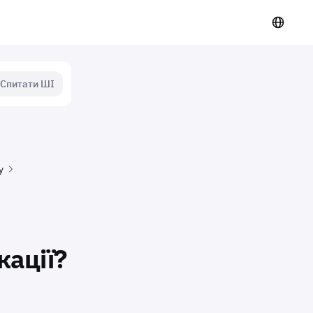
Спитати ШІ
у
кації?