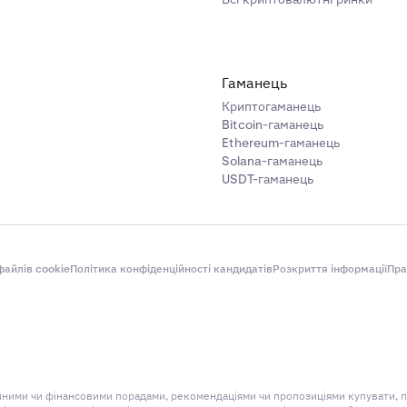
Гаманець
Криптогаманець
Bitcoin-гаманець
Ethereum-гаманець
Solana-гаманець
USDT-гаманець
айлів cookie
Політика конфіденційності кандидатів
Розкриття інформації
Пра
ційними чи фінансовими порадами, рекомендаціями чи пропозиціями купувати, 