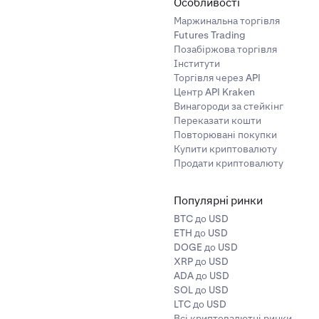
Особливості
Маржинальна торгівля
Futures Trading
Позабіржова торгівля
Інститути
Торгівля через API
Центр API Kraken
Винагороди за стейкінг
Переказати кошти
Повторювані покупки
Купити криптовалюту
Продати криптовалюту
Популярні ринки
BTC до USD
ETH до USD
DOGE до USD
XRP до USD
ADA до USD
SOL до USD
LTC до USD
Всі криптовалютні ринки