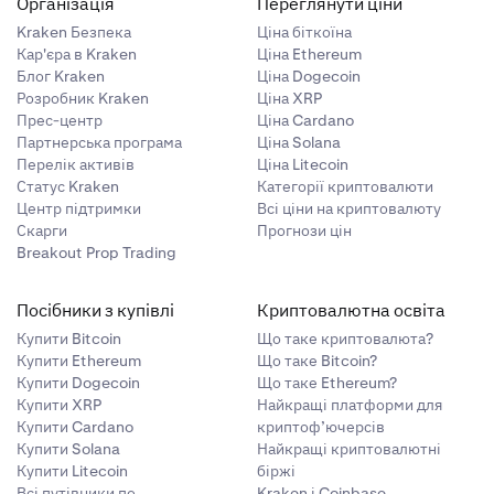
Організація
Переглянути ціни
Kraken Безпека
Ціна біткоїна
Кар'єра в Kraken
Ціна Ethereum
Блог Kraken
Ціна Dogecoin
Розробник Kraken
Ціна XRP
Прес-центр
Ціна Cardano
Партнерська програма
Ціна Solana
Перелік активів
Ціна Litecoin
Статус Kraken
Категорії криптовалюти
Центр підтримки
Всі ціни на криптовалюту
Скарги
Прогнози цін
Breakout Prop Trading
Посібники з купівлі
Криптовалютна освіта
Купити Bitcoin
Що таке криптовалюта?
Купити Ethereum
Що таке Bitcoin?
Купити Dogecoin
Що таке Ethereum?
Купити XRP
Найкращі платформи для
Купити Cardano
криптоф’ючерсів
Купити Solana
Найкращі криптовалютні
Купити Litecoin
біржі
Всі путівники по
Kraken і Coinbase