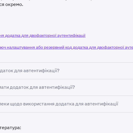
ся окремо.
я додатка для двофакторної аутентифікації
люч налаштування або резервний код додатка для двофакторної ауте
даток для автентифікації?
ться на основі секретного ключа, який спільно використову
мати додаток для автентифікації?
туєтеся (наприклад, Kraken), і ваш пристрій, а також поточ
юч, наданий під час завантаження, – це все, що потрібно д
додатків для автентифікації, які ви можете завантажити дл
пеки щодо використання додатка для автентифікації
рикладом є Google Authenticator, який можна знайти в
Goo
дистанційне блокування та стирання даних зі смартфона у р
e
.
. Додатки для аутентифікації жодним чином не пов’язані з вашою
S
тература:
ером телефону
. Це захищає ваш обліковий запис від підміни SIM-ка