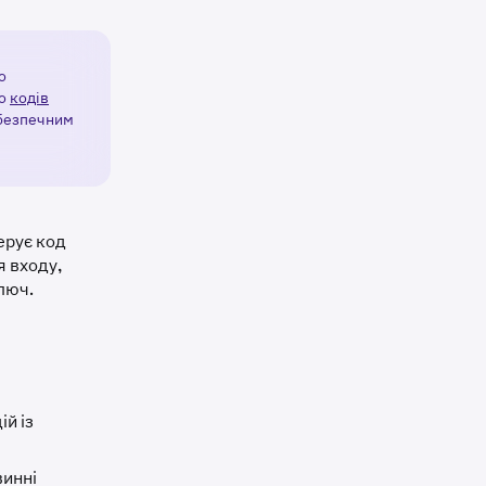
о
до
кодів
 безпечним
ерує код
я входу,
ключ.
й із
винні