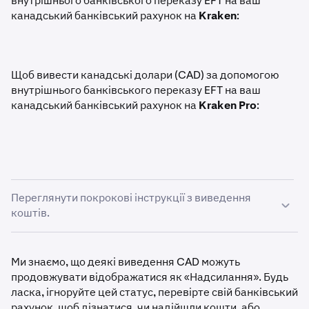
внутрішнього банківського переказу EFT на ваш
канадський банківський рахунок на
Kraken
:
Щоб вивести канадські долари (CAD) за допомогою
внутрішнього банківського переказу EFT на ваш
канадський банківський рахунок на
Kraken Pro
:
Переглянути покрокові інструкції з виведення
коштів.
Перевірте, чи ваш обліковий запис відповідає
1
Ми знаємо, що деякі виведення CAD можуть
вимогам.
продовжувати відображатися як «Надсилання». Будь
ласка, ігноруйте цей статус, перевірте свій банківський
Перейдіть на сторінку
Головна
та натисніть кнопку
2
рахунок, щоб дізнатися, чи надійшли кошти, або
Вивести
.