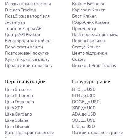
Маржинальна торгівля
Kraken Безпека
Kraken.-
Назва банку
– це назва канадського
Futures Trading
Кар'єра в Kraken
банку, на який ви хочете вивести кошти.-
Код
Позабіржова торгівля
Блог Kraken
банку
зазвичай складається з трьох цифр.-
Інститути
Розробник Kraken
Транзитний номер
зазвичай складається з п'яти
Торгівля через API
Прес-центр
цифр.-
Номер рахунку
зазвичай складається з
Центр API Kraken
Партнерська програма
семи цифр, але може бути й більше. Якщо вам
Винагороди за стейкінг
Перелік активів
потрібна допомога у пошуку цих номерів, будь
Переказати кошти
Статус Kraken
Повторювані покупки
ласка, перегляньте:
Як знайти інформацію про ваш
Центр підтримки
Купити криптовалюту
Скарги
канадський банківський рахунок для виведення
Продати криптовалюту
Breakout Prop Trading
CAD
.
Ініціюйте виведення коштів.- Виберіть банківський
6
Переглянути ціни
Популярні ринки
рахунок для виведення.- Введіть суму CAD для
Ціна біткоїна
BTC до USD
виведення.- Натисніть
Вивести CAD
.- Підтвердьте
Ціна Ethereum
ETH до USD
виведення. - Внутрішні виведення EFT мають
Ціна Dogecoin
DOGE до USD
надійти на ваш банківський рахунок протягом
від
Ціна XRP
XRP до USD
двох до п'яти робочих днів
.
Ціна Cardano
ADA до USD
Ціна Solana
SOL до USD
Ціна Litecoin
LTC до USD
Категорії криптовалюти
Всі криптовалютні ринки