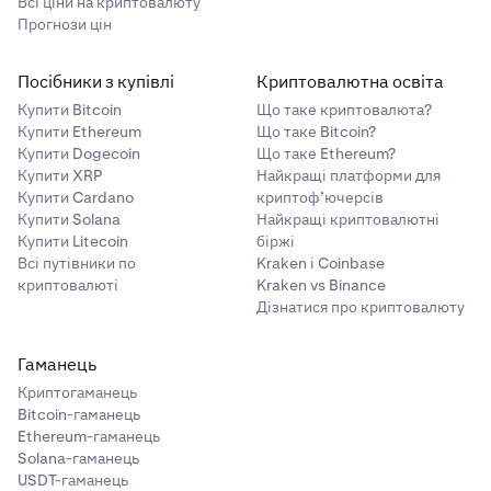
Всі ціни на криптовалюту
Прогнози цін
Посібники з купівлі
Криптовалютна освіта
Купити Bitcoin
Що таке криптовалюта?
Купити Ethereum
Що таке Bitcoin?
Купити Dogecoin
Що таке Ethereum?
Купити XRP
Найкращі платформи для
Купити Cardano
криптоф’ючерсів
Купити Solana
Найкращі криптовалютні
Купити Litecoin
біржі
Всі путівники по
Kraken і Coinbase
криптовалюті
Kraken vs Binance
Дізнатися про криптовалюту
Гаманець
Криптогаманець
Bitcoin-гаманець
Ethereum-гаманець
Solana-гаманець
USDT-гаманець