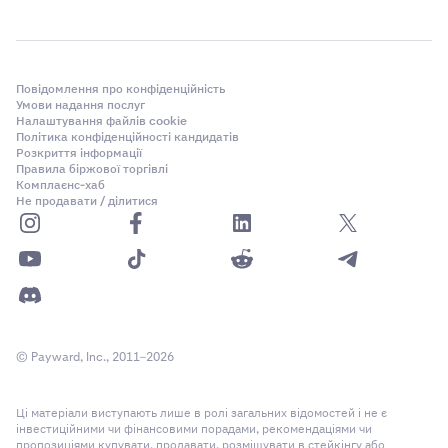
Повідомлення про конфіденційність
Умови надання послуг
Налаштування файлів cookie
Політика конфіденційності кандидатів
Розкриття інформації
Правила біржової торгівлі
Комплаєнс-хаб
Не продавати / ділитися
© Payward, Inc., 2011–2026
Ці матеріали виступають лише в ролі загальних відомостей і не є
інвестиційними чи фінансовими порадами, рекомендаціями чи
пропозиціями купувати, продавати, розміщувати в стейкінгу або