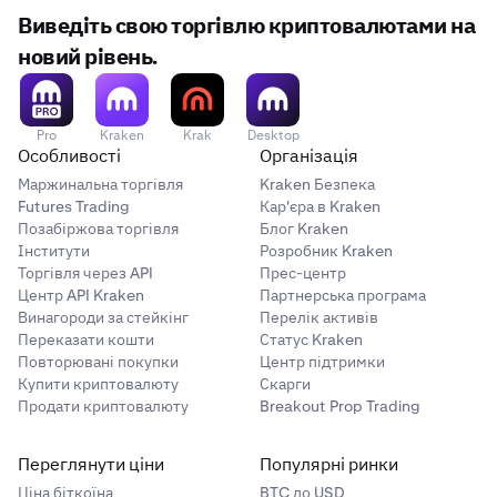
50 000 USD
Виведіть свою торгівлю криптовалютами на
новий рівень.
*Примітка: Комісії мейкера можуть бути навіть 0%, але
в такому випадку KFEE не потрібно буде
використовувати.
Pro
Kraken
Krak
Desktop
Особливості
Організація
Маржинальна торгівля
Kraken Безпека
Futures Trading
Кар'єра в Kraken
Позабіржова торгівля
Блог Kraken
Інститути
Розробник Kraken
Торгівля через API
Прес-центр
Центр API Kraken
Партнерська програма
Винагороди за стейкінг
Перелік активів
Переказати кошти
Статус Kraken
Повторювані покупки
Центр підтримки
Купити криптовалюту
Скарги
Продати криптовалюту
Breakout Prop Trading
Переглянути ціни
Популярні ринки
Ціна біткоїна
BTC до USD