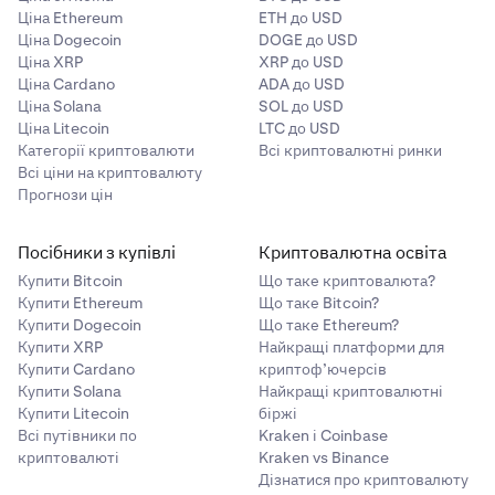
Ціна Ethereum
ETH до USD
Ціна Dogecoin
DOGE до USD
Ціна XRP
XRP до USD
Ціна Cardano
ADA до USD
Ціна Solana
SOL до USD
Ціна Litecoin
LTC до USD
Категорії криптовалюти
Всі криптовалютні ринки
Всі ціни на криптовалюту
Прогнози цін
Посібники з купівлі
Криптовалютна освіта
Купити Bitcoin
Що таке криптовалюта?
Купити Ethereum
Що таке Bitcoin?
Купити Dogecoin
Що таке Ethereum?
Купити XRP
Найкращі платформи для
Купити Cardano
криптоф’ючерсів
Купити Solana
Найкращі криптовалютні
Купити Litecoin
біржі
Всі путівники по
Kraken і Coinbase
криптовалюті
Kraken vs Binance
Дізнатися про криптовалюту