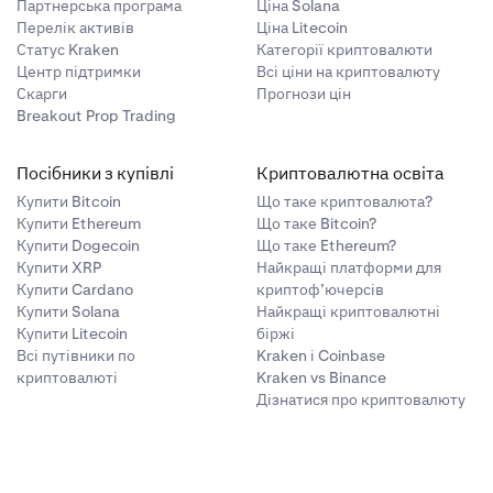
Партнерська програма
Ціна Solana
Перелік активів
Ціна Litecoin
Статус Kraken
Категорії криптовалюти
Центр підтримки
Всі ціни на криптовалюту
Скарги
Прогнози цін
Breakout Prop Trading
Посібники з купівлі
Криптовалютна освіта
Купити Bitcoin
Що таке криптовалюта?
Купити Ethereum
Що таке Bitcoin?
Купити Dogecoin
Що таке Ethereum?
Купити XRP
Найкращі платформи для
Купити Cardano
криптоф’ючерсів
Купити Solana
Найкращі криптовалютні
Купити Litecoin
біржі
Всі путівники по
Kraken і Coinbase
криптовалюті
Kraken vs Binance
Дізнатися про криптовалюту