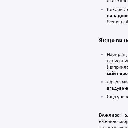
якого інш
•
Використ
випадков
безпеці в
Якщо ви н
•
Найкращі
написани
(наприкла
свій паро
•
Фраза має
вгадуван
•
Слід уник
Важливо
: Н
важливо ско
автентифікаці