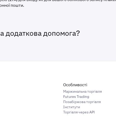
онної пошти.
на додаткова допомога?
Особливості
Маржинальна торгівля
Futures Trading
Позабіржова торгівля
Інститути
Торгівля через API