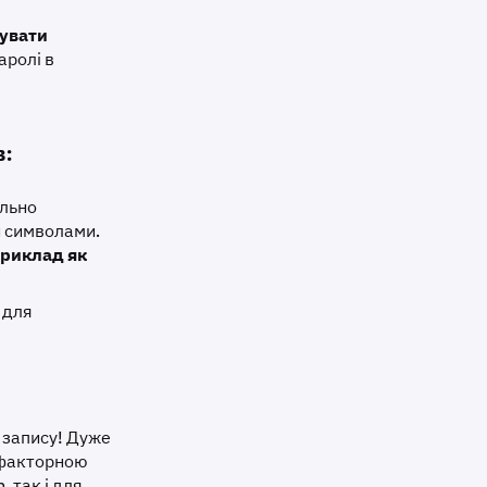
увати
аролі в
в:
ильно
и символами.
приклад як
 для
 запису! Дуже
офакторною
 так і для