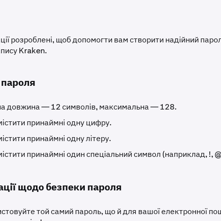
ції розроблені, щоб допомогти вам створити надійний паро
апису Kraken.
 пароля
на довжина — 12 символів, максимальна — 128.
істити принаймні одну цифру.
істити принаймні одну літеру.
істити принаймні один спеціальний символ (наприклад, !, @,
ції щодо безпеки пароля
стовуйте той самий пароль, що й для вашої електронної по