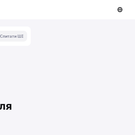
Спитати ШІ
оля