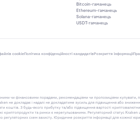
Bitcoin-гаманець
Ethereum-гаманець
Solana-гаманець
USDT-гаманець
айлів cookie
Політика конфіденційності кандидатів
Розкриття інформації
Пра
ційними чи фінансовими порадами, рекомендаціями чи пропозиціями купувати, 
aken не докладає і надалі не докладатиме зусиль для підвищення або знижен
 коштів. З будь-якого прибутку та/або підвищення вартості криптовалютних
 криптопродукти та ринки є нерегульованими. Регуляторний статус Kraken щод
бо регуляторних схем захисту. Юридичне розкриття інформації для кожної юри