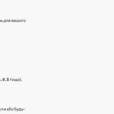
ль для вашого
 #, $ тощо).
шти або будь-