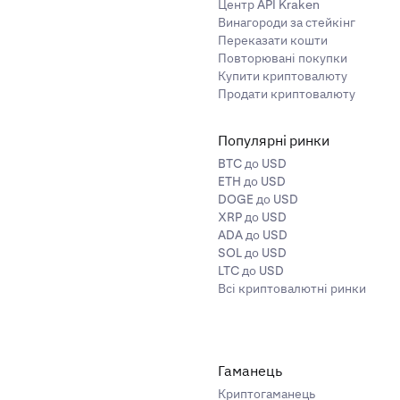
Центр API Kraken
Винагороди за стейкінг
Переказати кошти
Повторювані покупки
Купити криптовалюту
Продати криптовалюту
Популярні ринки
BTC до USD
ETH до USD
DOGE до USD
XRP до USD
ADA до USD
SOL до USD
LTC до USD
Всі криптовалютні ринки
Гаманець
Криптогаманець