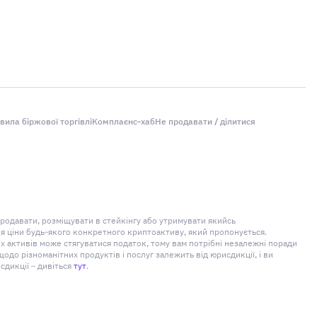
вила біржової торгівлі
Комплаєнс-хаб
Не продавати / ділитися
продавати, розміщувати в стейкінгу або утримувати якийсь
ня ціни будь-якого конкретного криптоактиву, який пропонується.
 активів може стягуватися податок, тому вам потрібні незалежні поради
о різноманітних продуктів і послуг залежить від юрисдикції, і ви
сдикції – дивіться
тут
.