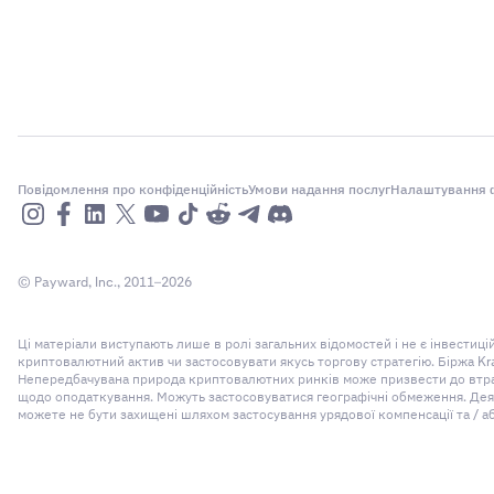
Повідомлення про конфіденційність
Умови надання послуг
Налаштування ф
© Payward, Inc., 2011–2026
Ці матеріали виступають лише в ролі загальних відомостей і не є інвести
криптовалютний актив чи застосовувати якусь торгову стратегію. Біржа Kr
Непередбачувана природа криптовалютних ринків може призвести до втрати
щодо оподаткування. Можуть застосовуватися географічні обмеження. Деякі
можете не бути захищені шляхом застосування урядової компенсації та / а