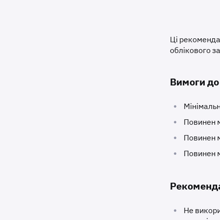
Ці рекоменда
облікового з
Вимоги до
•
Мінімаль
•
Повинен м
•
Повинен м
•
Повинен м
Рекоменда
•
Не викори