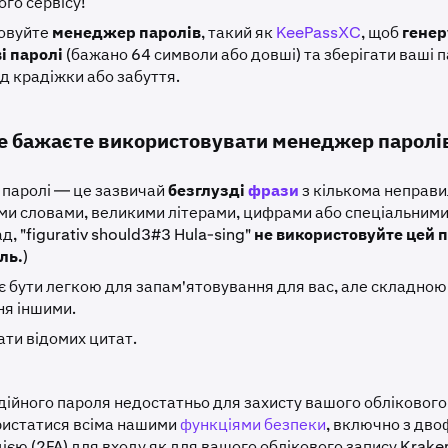
ого сервісу!
овуйте
менеджер паролів
, такий як
KeePassXC
, щоб
генер
і паролі
(бажано 64 символи або довші) та зберігати ваші п
ід крадіжки або забуття.
е бажаєте використовувати менеджер паролі
 паролі — це зазвичай
безглузді
фрази
з кількома неправ
ми словами, великими літерами, цифрами або спеціальним
д, "figurativ should3#3 Hula-sing"
не використовуйте цей 
ль.
)
 бути легкою для запам'ятовування для вас, але складною
ня іншими.
ати відомих цитат.
адійного пароля недостатньо для захисту вашого облікового
ристатися всіма нашими
функціями безпеки
, включно з дв
єю (2FA) для входу як для вашого облікового запису Kraken,