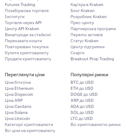
Futures Trading
Кар'єра в Kraken
Позабіржова торгівля
Блог Kraken
Інститути
Розробник Kraken
Торгівля через API
Прес-центр
Центр API Kraken
Партнерська програма
Винагороди за стейкінг
Перелік активів
Переказати кошти
Статус Kraken
Повторювані покупки
Центр підтримки
Купити криптовалюту
Скарги
Продати криптовалюту
Breakout Prop Trading
Переглянути ціни
Популярні ринки
Ціна біткоїна
BTC до USD
Ціна Ethereum
ETH до USD
Ціна Dogecoin
DOGE до USD
Ціна XRP
XRP до USD
Ціна Cardano
ADA до USD
Ціна Solana
SOL до USD
Ціна Litecoin
LTC до USD
Категорії криптовалюти
Всі криптовалютні ринки
Всі ціни на криптовалюту