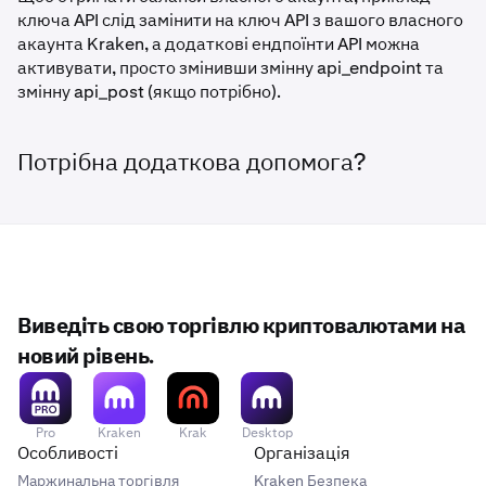
ключа API слід замінити на ключ API з вашого власного
акаунта Kraken, а додаткові ендпоїнти API можна
активувати, просто змінивши змінну api_endpoint та
змінну api_post (якщо потрібно).
Потрібна додаткова допомога?
Виведіть свою торгівлю криптовалютами на
новий рівень.
Pro
Kraken
Krak
Desktop
Особливості
Організація
Маржинальна торгівля
Kraken Безпека