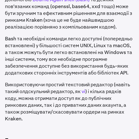
пов'язаних команд (openssl, base64, xxd тощо) може
бути зручним та ефективним рішенням для взаємодії з
ринками Kraken (хоча це не буде найшвидшою
реалізацією порівняно з компільованим кодом).
Bash та необхідні команди легко доступні (попередньо
встановлені) у більшості систем UNIX, Linux та macOS,
а також можуть бути легко встановлені на Windows та
інші системи, тому все необхідне програмне
забезпечення доступне без використання будь-яких
додаткових сторонніх інструментів або бібліотек API.
Використовуючи простий текстовий редактор (навіть
такий олдскульний редактор, як
vi
) і кілька рядків
коду, можна отримати доступ як до публічних
ринкових даних, так і до приватних даних акаунта, а
також розміщувати/скасовувати ордери на ринках
Kraken.