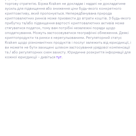
торгову стратегію. Біржа Kraken не докладає і надалі не докладатиме
зусиль для підвищення або зниження ціни будь-якого конкретного
криптоактиву, який пропонується. Непередбачувана природа
криптовалютних ринків може призвести до втрати коштів. З будь-якого
прибутку та/або підвищення вартості криптовалютних активів може
стягуватися податок, тому вам потрібні незалежні поради щодо
оподаткування. Можуть застосовуватися географічні обмеження. Деякі
криптопродукти та ринки є нерегульованими. Регуляторний статус
Kraken щодо різноманітних продуктів і послуг залежить від юрисдикції, і
ви можете не бути захищені шляхом застосування урядової компенсації
та / або регуляторних схем захисту. Юридичне розкриття інформації для
кожної юрисдикції – дивіться
тут
.