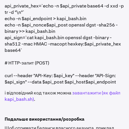
api_private_hex=`echo -n $api_private base64 -d xxd -p
tr -d "\n"`
echo -n $api_endpoint > kapi_bash.bin
echo -n $api_nonce$api_post openssl dgst -sha256 -
binary >> kapi_bash.bin
api_sign=`cat kapi_bash.bin openssl dgst -binary -
sha512 -mac HMAC -macopt hexkey:$api_private_hex
base64`
# HTTP-запит (POST)
curl --header "API-Key: $api_key" --header "API-Sign:
$api_sign" --data $api_post $api_host$api_endpoint
і відповідний код також можна
завантажити (як файл
kapi_bash.sh)
.
Подальше використання/розробка
Щоб отримати баланси власного акаунта, приклад