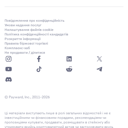
Повідомлення про конфіденційність
Умови надання послуг
Налаштування файлів cookie
Політика конфіденційності кандидатів
Розкриття інформації
Правила біржової торгівлі
Комплаєнс-хаб
Не продавати / ділитися
© Payward, Inc., 2011–2026
Ці матеріали виступають лише в ролі загальних відомостей і не є
інвестиційними чи фінансовими порадами, рекомендаціями чи
пропозиціями купувати, продавати, розміщувати в стейкінгу або
утримувати якийсь криптовалютний актив чи застосовувати якусь