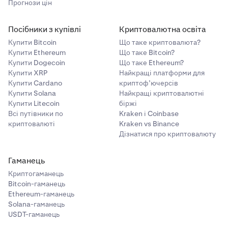
Прогнози цін
Посібники з купівлі
Криптовалютна освіта
Купити Bitcoin
Що таке криптовалюта?
Купити Ethereum
Що таке Bitcoin?
Купити Dogecoin
Що таке Ethereum?
Купити XRP
Найкращі платформи для
Купити Cardano
криптоф’ючерсів
Купити Solana
Найкращі криптовалютні
Купити Litecoin
біржі
Всі путівники по
Kraken і Coinbase
криптовалюті
Kraken vs Binance
Дізнатися про криптовалюту
Гаманець
Криптогаманець
Bitcoin-гаманець
Ethereum-гаманець
Solana-гаманець
USDT-гаманець