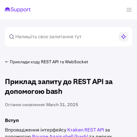
Приклади коду REST API та WebSocket
Приклад запиту до REST API за
допомогою bash
Останнє оновлення:
March 31, 2025
Вступ
Впровадження інтерфейсу
Kraken REST API
за
допомогою
Bourne Again shell (bash)
та деяких