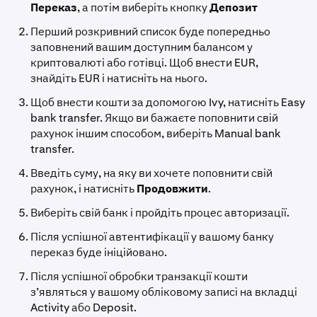
Переказ
, а потім виберіть кнопку
Депозит
Перший розкривний список буде попередньо
заповнений вашим доступним балансом у
криптовалюті або готівці. Щоб внести EUR,
знайдіть EUR і натисніть на нього.
Щоб внести кошти за допомогою Ivy, натисніть Easy
bank transfer. Якщо ви бажаєте поповнити свій
рахунок іншим способом, виберіть Manual bank
transfer.
Введіть суму, на яку ви хочете поповнити свій
рахунок, і натисніть
Продовжити
.
Виберіть свій банк і пройдіть процес авторизації.
Після успішної автентифікації у вашому банку
переказ буде ініційовано.
Після успішної обробки транзакції кошти
з’являться у вашому обліковому записі на вкладці
Activity або Deposit.