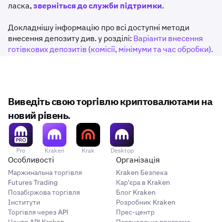
стягуватися банківська комісія, тому зверніться до
ласка,
зверніться до служби підтримки
.
свого банку, щоб дізнатися про тарифи. Поточний
максимальний ліміт для SCT Instant становить 100
Докладнішу інформацію про всі доступні методи
000,00 € за транзакцію. Цей ліміт встановлено
внесення депозиту див. у розділі:
Варіанти внесення
мережею SCT Instant і він не залежить від Kraken.
готівкових депозитів (комісії, мінімуми та час обробки).
Виведіть свою торгівлю криптовалютами на
новий рівень.
Pro
Kraken
Krak
Desktop
Особливості
Організація
Маржинальна торгівля
Kraken Безпека
Futures Trading
Кар'єра в Kraken
Позабіржова торгівля
Блог Kraken
Інститути
Розробник Kraken
Торгівля через API
Прес-центр