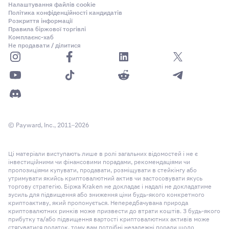
Налаштування файлів cookie
Політика конфіденційності кандидатів
Розкриття інформації
Правила біржової торгівлі
Комплаєнс-хаб
Не продавати / ділитися
© Payward, Inc., 2011–2026
Ці матеріали виступають лише в ролі загальних відомостей і не є
інвестиційними чи фінансовими порадами, рекомендаціями чи
пропозиціями купувати, продавати, розміщувати в стейкінгу або
утримувати якийсь криптовалютний актив чи застосовувати якусь
торгову стратегію. Біржа Kraken не докладає і надалі не докладатиме
зусиль для підвищення або зниження ціни будь-якого конкретного
криптоактиву, який пропонується. Непередбачувана природа
криптовалютних ринків може призвести до втрати коштів. З будь-якого
прибутку та/або підвищення вартості криптовалютних активів може
стягуватися податок, тому вам потрібні незалежні поради щодо