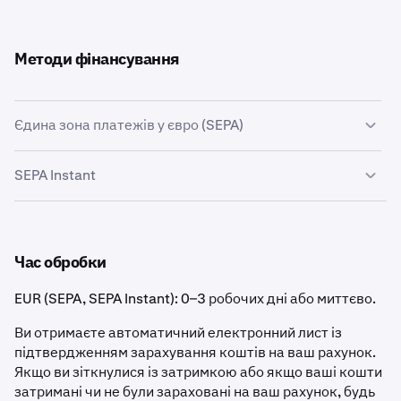
Методи фінансування
Єдина зона платежів у євро (SEPA)
Єдина зона платежів у євро (SEPA) — це ініціатива
SEPA Instant
Європейського Союзу з інтеграції платежів, яка
дозволяє здійснювати швидкі, надійні та дешеві
SEPA Instant — це платіжна схема, що працює в режимі
електронні перекази між банківськими рахунками в
24/7/365, де перекази розраховуються менш ніж за
зоні SEPA. Докладнішу інформацію див. у розділі
10 секунд. Якщо ваш банк підтримує SEPA Instant, ви
Час обробки
Загальна інформація про SEPA.
можете надсилати кошти на свій обліковий запис
Kraken і з нього в режимі реального часу.
Іноді
EUR (SEPA, SEPA Instant): 0–3 робочих дні або миттєво.
можливі невеликі затримки через перевірки та
Ви отримаєте автоматичний електронний лист із
обробку банком-відправником і банком-
підтвердженням зарахування коштів на ваш рахунок.
отримувачем.
Якщо ви зіткнулися із затримкою або якщо ваші кошти
За миттєві кредитні перекази SEPA (SCT Ins) може
затримані чи не були зараховані на ваш рахунок, будь