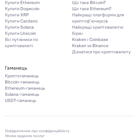
Купити Ethereum
Що таке Bitcoin?
Купити Dogecoin
Що таке Ethereum?
Купити XRP
Найкращі платформи для
Купити Cardano
криптоф’ючерсів
Купити Solana
Найкращі криптовалютні
Купити Litecoin
біржі
Всі путівники по
Kraken і Coinbase
криптовалюті
Kraken vs Binance
Дізнатися про криптовалюту
Гаманець
Криптогаманець
Bitcoin-гаманець
Ethereum-гаманець
Solana-гаманець
USDT-гаманець
Повідомлення про конфіденційність
Умови надання послуг