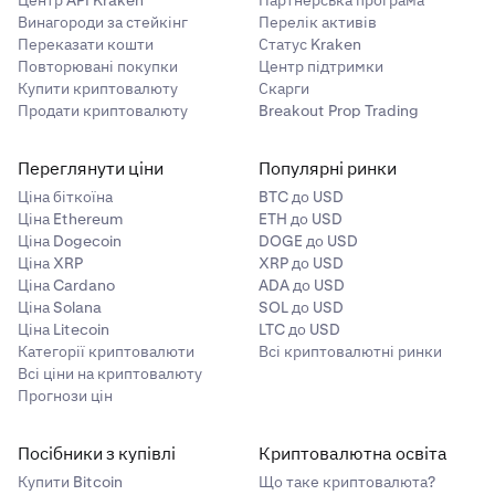
Центр API Kraken
Партнерська програма
Винагороди за стейкінг
Перелік активів
Переказати кошти
Статус Kraken
Повторювані покупки
Центр підтримки
Купити криптовалюту
Скарги
Продати криптовалюту
Breakout Prop Trading
Переглянути ціни
Популярні ринки
Ціна біткоїна
BTC до USD
Ціна Ethereum
ETH до USD
Ціна Dogecoin
DOGE до USD
Ціна XRP
XRP до USD
Ціна Cardano
ADA до USD
Ціна Solana
SOL до USD
Ціна Litecoin
LTC до USD
Категорії криптовалюти
Всі криптовалютні ринки
Всі ціни на криптовалюту
Прогнози цін
Посібники з купівлі
Криптовалютна освіта
Купити Bitcoin
Що таке криптовалюта?