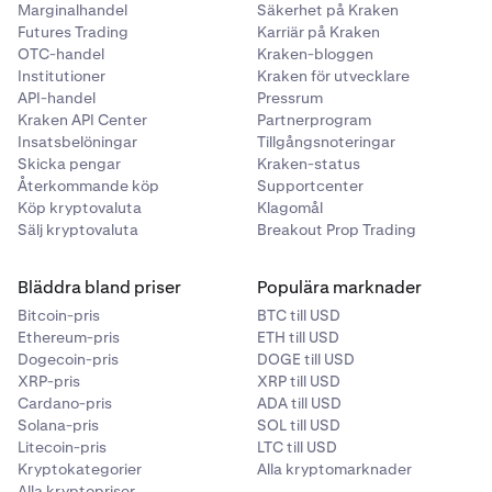
Marginalhandel
Säkerhet på Kraken
Futures Trading
Karriär på Kraken
OTC-handel
Kraken-bloggen
Institutioner
Kraken för utvecklare
API-handel
Pressrum
Kraken API Center
Partnerprogram
Insatsbelöningar
Tillgångsnoteringar
Skicka pengar
Kraken-status
Återkommande köp
Supportcenter
Köp kryptovaluta
Klagomål
Sälj kryptovaluta
Breakout Prop Trading
Bläddra bland priser
Populära marknader
Bitcoin-pris
BTC till USD
Ethereum-pris
ETH till USD
Dogecoin-pris
DOGE till USD
XRP-pris
XRP till USD
Cardano-pris
ADA till USD
Solana-pris
SOL till USD
Litecoin-pris
LTC till USD
Kryptokategorier
Alla kryptomarknader
Alla kryptopriser