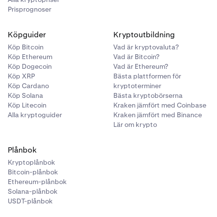
Prisprognoser
Köpguider
Kryptoutbildning
Köp Bitcoin
Vad är kryptovaluta?
Köp Ethereum
Vad är Bitcoin?
Köp Dogecoin
Vad är Ethereum?
Köp XRP
Bästa plattformen för
Köp Cardano
kryptoterminer
Köp Solana
Bästa kryptobörserna
Köp Litecoin
Kraken jämfört med Coinbase
Alla kryptoguider
Kraken jämfört med Binance
Lär om krypto
Plånbok
Kryptoplånbok
Bitcoin-plånbok
Ethereum-plånbok
Solana-plånbok
USDT-plånbok