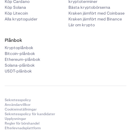
Köp Cardano
kryptoterminer
Köp Solana
Bästa kryptobörserna
Köp Litecoin
Kraken jämfört med Coinbase
Alla kryptoguider
Kraken jämfört med Binance
Lär om krypto
Plånbok
Kryptoplånbok
Bitcoin-plånbok
Ethereum-plånbok
Solana-plånbok
USDT-plånbok
Sekretesspolicy
Användarvillkor
Cookieinställningar
Sekretesspolicy för kandidater
Upplysningar
Regler för börshandel
Efterlevnadsplattform