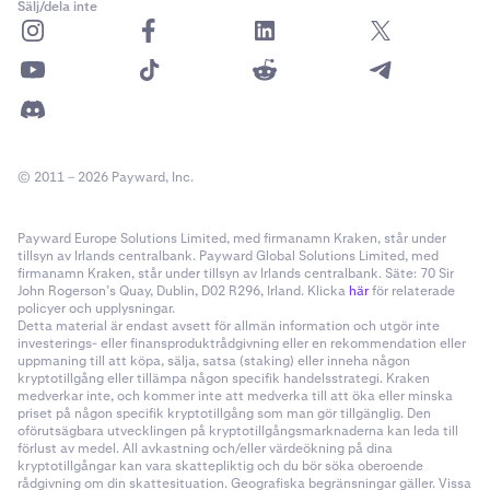
Sälj/dela inte
© 2011 – 2026 Payward, Inc.
Payward Europe Solutions Limited, med firmanamn Kraken, står under
tillsyn av Irlands centralbank. Payward Global Solutions Limited, med
firmanamn Kraken, står under tillsyn av Irlands centralbank. Säte: 70 Sir
John Rogerson’s Quay, Dublin, D02 R296, Irland. Klicka
här
för relaterade
policyer och upplysningar.
Detta material är endast avsett för allmän information och utgör inte
investerings- eller finansproduktrådgivning eller en rekommendation eller
uppmaning till att köpa, sälja, satsa (staking) eller inneha någon
kryptotillgång eller tillämpa någon specifik handelsstrategi. Kraken
medverkar inte, och kommer inte att medverka till att öka eller minska
priset på någon specifik kryptotillgång som man gör tillgänglig. Den
oförutsägbara utvecklingen på kryptotillgångsmarknaderna kan leda till
förlust av medel. All avkastning och/eller värdeökning på dina
kryptotillgångar kan vara skattepliktig och du bör söka oberoende
rådgivning om din skattesituation. Geografiska begränsningar gäller. Vissa