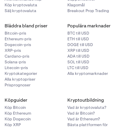
Köp kryptovaluta
Klagomål
Sälj kryptovaluta
Breakout Prop Trading
Bläddra bland priser
Populära marknader
Bitcoin-pris
BTC till USD
Ethereum-pris
ETH till USD
Dogecoin-pris
DOGE till USD
XRP-pris
XRP till USD
Cardano-pris
ADA till USD
Solana-pris
SOL till USD
Litecoin-pris
LTC till USD
Kryptokategorier
Alla kryptomarknader
Alla kryptopriser
Prisprognoser
Köpguider
Kryptoutbildning
Köp Bitcoin
Vad är kryptovaluta?
Köp Ethereum
Vad är Bitcoin?
Köp Dogecoin
Vad är Ethereum?
Köp XRP
Bästa plattformen för