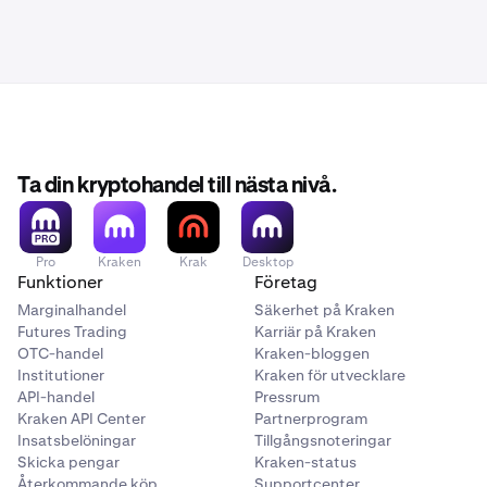
Ta din kryptohandel till nästa nivå.
Pro
Kraken
Krak
Desktop
Funktioner
Företag
Marginalhandel
Säkerhet på Kraken
Futures Trading
Karriär på Kraken
OTC-handel
Kraken-bloggen
Institutioner
Kraken för utvecklare
API-handel
Pressrum
Kraken API Center
Partnerprogram
Insatsbelöningar
Tillgångsnoteringar
Skicka pengar
Kraken-status
Återkommande köp
Supportcenter