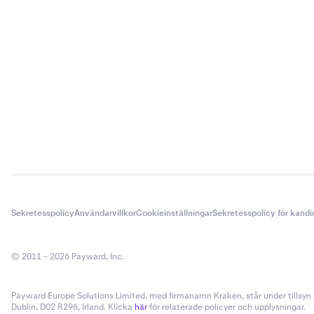
Sekretesspolicy
Användarvillkor
Cookieinställningar
Sekretesspolicy för kandi
© 2011 – 2026 Payward, Inc.
Payward Europe Solutions Limited, med firmanamn Kraken, står under tillsyn a
Dublin, D02 R296, Irland. Klicka
här
för relaterade policyer och upplysningar.