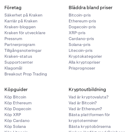
Företag
Bläddra bland priser
Säkerhet på Kraken
Bitcoin-pris
Karriär på Kraken
Ethereum-pris
Kraken-bloggen
Dogecoin-pris
Kraken för utvecklare
XRP-pris
Pressrum
Cardano-pris
Partnerprogram
Solana-pris
Tillgångsnoteringar
Litecoin-pris
Kraken-status
Kryptokategorier
Supportcenter
Alla kryptopriser
Klagomål
Prisprognoser
Breakout Prop Trading
Köpguider
Kryptoutbildning
Köp Bitcoin
Vad är kryptovaluta?
Köp Ethereum
Vad är Bitcoin?
Köp Dogecoin
Vad är Ethereum?
Köp XRP
Bästa plattformen för
Köp Cardano
kryptoterminer
Köp Solana
Bästa kryptobörserna