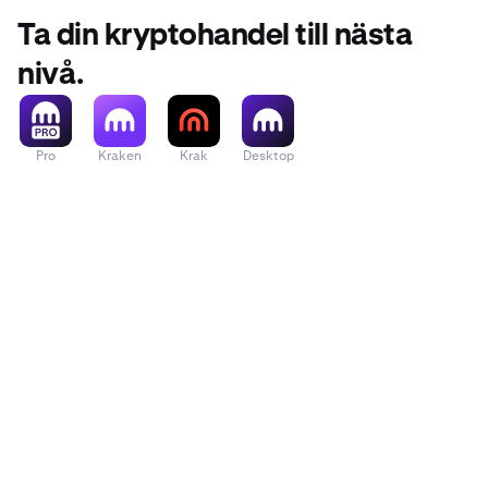
Ta din kryptohandel till nästa
nivå.
Pro
Kraken
Krak
Desktop