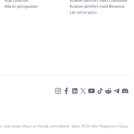
Köp Litecoin
Kraken jämfört med Coinbase
Alla kryptoguider
Kraken jämfört med Binance
Lär om krypto
står under tillsyn av Irlands centralbank. Säte: 70 Sir John Rogerson’s Quay,