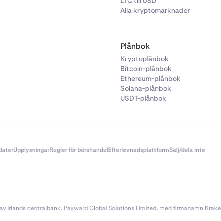
LTC till USD
Alla kryptomarknader
Plånbok
Kryptoplånbok
Bitcoin-plånbok
Ethereum-plånbok
Solana-plånbok
USDT-plånbok
dater
Upplysningar
Regler för börshandel
Efterlevnadsplattform
Sälj/dela inte
v Irlands centralbank. Payward Global Solutions Limited, med firmanamn Kraken, 