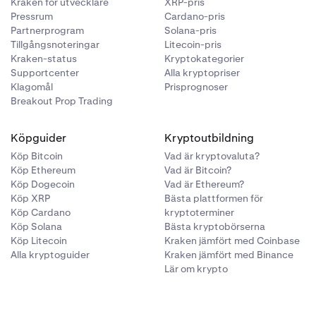
Kraken för utvecklare
XRP-pris
Pressrum
Cardano-pris
Partnerprogram
Solana-pris
Tillgångsnoteringar
Litecoin-pris
Kraken-status
Kryptokategorier
Supportcenter
Alla kryptopriser
Klagomål
Prisprognoser
Breakout Prop Trading
Köpguider
Kryptoutbildning
Köp Bitcoin
Vad är kryptovaluta?
Köp Ethereum
Vad är Bitcoin?
Köp Dogecoin
Vad är Ethereum?
Köp XRP
Bästa plattformen för
Köp Cardano
kryptoterminer
Köp Solana
Bästa kryptobörserna
Köp Litecoin
Kraken jämfört med Coinbase
Alla kryptoguider
Kraken jämfört med Binance
Lär om krypto