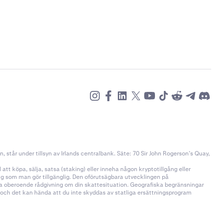
står under tillsyn av Irlands centralbank. Säte: 70 Sir John Rogerson’s Quay,
tt köpa, sälja, satsa (staking) eller inneha någon kryptotillgång eller
ång som man gör tillgänglig. Den oförutsägbara utvecklingen på
öka oberoende rådgivning om din skattesituation. Geografiska begränsningar
n och det kan hända att du inte skyddas av statliga ersättningsprogram