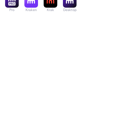
Pro
Kraken
Krak
Desktop