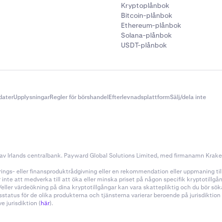
Kryptoplånbok
Bitcoin-plånbok
Ethereum-plånbok
Solana-plånbok
USDT-plånbok
dater
Upplysningar
Regler för börshandel
Efterlevnadsplattform
Sälj/dela inte
v Irlands centralbank. Payward Global Solutions Limited, med firmanamn Kraken, 
ings- eller finansproduktrådgivning eller en rekommendation eller uppmaning till a
nte att medverka till att öka eller minska priset på någon specifik kryptotillg
h/eller värdeökning på dina kryptotillgångar kan vara skattepliktig och du bör s
sstatus för de olika produkterna och tjänsterna varierar beroende på jurisdiktio
 jurisdiktion (
här
).