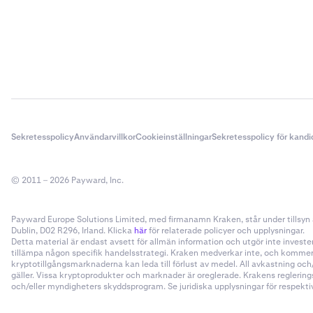
Sekretesspolicy
Användarvillkor
Cookieinställningar
Sekretesspolicy för kandi
© 2011 – 2026 Payward, Inc.
Payward Europe Solutions Limited, med firmanamn Kraken, står under tillsyn a
Dublin, D02 R296, Irland. Klicka
här
för relaterade policyer och upplysningar.
Detta material är endast avsett för allmän information och utgör inte invester
tillämpa någon specifik handelsstrategi. Kraken medverkar inte, och kommer i
kryptotillgångsmarknaderna kan leda till förlust av medel. All avkastning oc
gäller. Vissa kryptoprodukter och marknader är oreglerade. Krakens reglering
och/eller myndigheters skyddsprogram. Se juridiska upplysningar för respektive