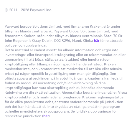
© 2011 – 2026 Payward, Inc.
Payward Europe Solutions Limited, med firmanamn Kraken, står under
tillsyn av Irlands centralbank. Payward Global Solutions Limited, med
firmanamn Kraken, står under tillsyn av Irlands centralbank. Säte: 70 Sir
John Rogerson’s Quay, Dublin, D02 R296, Irland. Klicka
här
för relaterade
policyer och upplysningar.
Detta material är endast avsett för allmän information och utgör inte
investerings- eller finansproduktrådgivning eller en rekommendation eller
uppmaning till att köpa, sälja, satsa (staking) eller inneha någon
kryptotillgång eller tillämpa någon specifik handelsstrategi. Kraken
medverkar inte, och kommer inte att medverka till att öka eller minska
priset på någon specifik kryptotillgång som man gör tillgänglig. Den
oförutsägbara utvecklingen på kryptotillgångsmarknaderna kan leda till
förlust av medel. All avkastning och/eller värdeökning på dina
kryptotillgångar kan vara skattepliktig och du bör söka oberoende
rådgivning om din skattesituation. Geografiska begränsningar gäller. Vissa
kryptoprodukter och marknader är oreglerade. Krakens regleringsstatus
för de olika produkterna och tjänsterna varierar beroende på jurisdiktion
och det kan hända att du inte skyddas av statliga ersättningsprogram
och/eller myndigheters skyddsprogram. Se juridiska upplysningar för
respektive jurisdiktion (
här
).