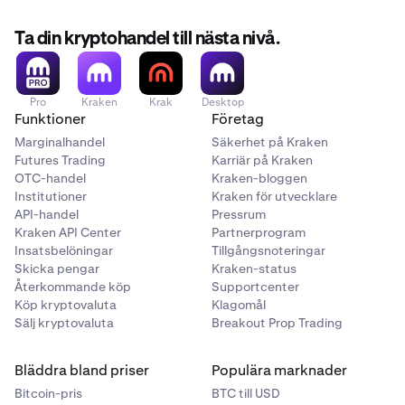
Ta din kryptohandel till nästa nivå.
Pro
Kraken
Krak
Desktop
Funktioner
Företag
Marginalhandel
Säkerhet på Kraken
Futures Trading
Karriär på Kraken
OTC-handel
Kraken-bloggen
Institutioner
Kraken för utvecklare
API-handel
Pressrum
Kraken API Center
Partnerprogram
Insatsbelöningar
Tillgångsnoteringar
Skicka pengar
Kraken-status
Återkommande köp
Supportcenter
Köp kryptovaluta
Klagomål
Sälj kryptovaluta
Breakout Prop Trading
Bläddra bland priser
Populära marknader
Bitcoin-pris
BTC till USD