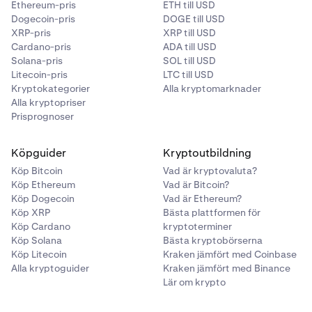
Ethereum-pris
ETH till USD
Dogecoin-pris
DOGE till USD
XRP-pris
XRP till USD
Cardano-pris
ADA till USD
Solana-pris
SOL till USD
Litecoin-pris
LTC till USD
Kryptokategorier
Alla kryptomarknader
Alla kryptopriser
Prisprognoser
Köpguider
Kryptoutbildning
Köp Bitcoin
Vad är kryptovaluta?
Köp Ethereum
Vad är Bitcoin?
Köp Dogecoin
Vad är Ethereum?
Köp XRP
Bästa plattformen för
Köp Cardano
kryptoterminer
Köp Solana
Bästa kryptobörserna
Köp Litecoin
Kraken jämfört med Coinbase
Alla kryptoguider
Kraken jämfört med Binance
Lär om krypto