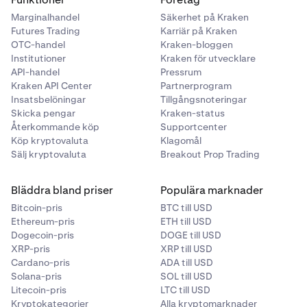
Marginalhandel
Säkerhet på Kraken
Futures Trading
Karriär på Kraken
OTC-handel
Kraken-bloggen
Institutioner
Kraken för utvecklare
API-handel
Pressrum
Kraken API Center
Partnerprogram
Insatsbelöningar
Tillgångsnoteringar
Skicka pengar
Kraken-status
Återkommande köp
Supportcenter
Köp kryptovaluta
Klagomål
Sälj kryptovaluta
Breakout Prop Trading
Bläddra bland priser
Populära marknader
Bitcoin-pris
BTC till USD
Ethereum-pris
ETH till USD
Dogecoin-pris
DOGE till USD
XRP-pris
XRP till USD
Cardano-pris
ADA till USD
Solana-pris
SOL till USD
Litecoin-pris
LTC till USD
Kryptokategorier
Alla kryptomarknader