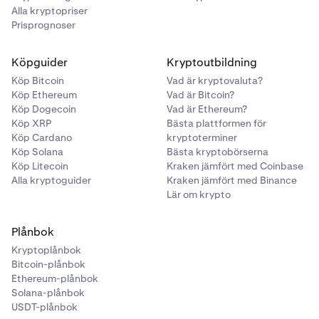
Alla kryptopriser
Prisprognoser
Köpguider
Kryptoutbildning
Köp Bitcoin
Vad är kryptovaluta?
Köp Ethereum
Vad är Bitcoin?
Köp Dogecoin
Vad är Ethereum?
Köp XRP
Bästa plattformen för
Köp Cardano
kryptoterminer
Köp Solana
Bästa kryptobörserna
Köp Litecoin
Kraken jämfört med Coinbase
Alla kryptoguider
Kraken jämfört med Binance
Lär om krypto
Plånbok
Kryptoplånbok
Bitcoin-plånbok
Ethereum-plånbok
Solana-plånbok
USDT-plånbok