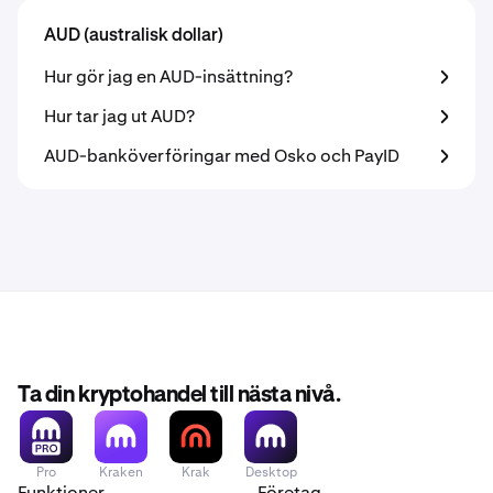
AUD (australisk dollar)
Hur gör jag en AUD-insättning?
Hur tar jag ut AUD?
AUD-banköverföringar med Osko och PayID
Ta din kryptohandel till nästa nivå.
Pro
Kraken
Krak
Desktop
Funktioner
Företag