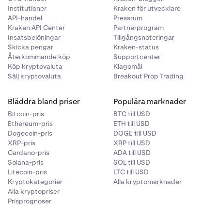
Institutioner
Kraken för utvecklare
API-handel
Pressrum
Kraken API Center
Partnerprogram
Insatsbelöningar
Tillgångsnoteringar
Skicka pengar
Kraken-status
Återkommande köp
Supportcenter
Köp kryptovaluta
Klagomål
Sälj kryptovaluta
Breakout Prop Trading
Bläddra bland priser
Populära marknader
Bitcoin-pris
BTC till USD
Ethereum-pris
ETH till USD
Dogecoin-pris
DOGE till USD
XRP-pris
XRP till USD
Cardano-pris
ADA till USD
Solana-pris
SOL till USD
Litecoin-pris
LTC till USD
Kryptokategorier
Alla kryptomarknader
Alla kryptopriser
Prisprognoser