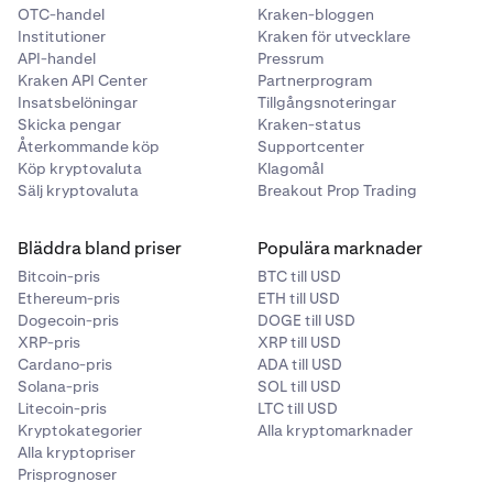
OTC-handel
Kraken-bloggen
Institutioner
Kraken för utvecklare
API-handel
Pressrum
Kraken API Center
Partnerprogram
Insatsbelöningar
Tillgångsnoteringar
Skicka pengar
Kraken-status
Återkommande köp
Supportcenter
Köp kryptovaluta
Klagomål
Sälj kryptovaluta
Breakout Prop Trading
Bläddra bland priser
Populära marknader
Bitcoin-pris
BTC till USD
Ethereum-pris
ETH till USD
Dogecoin-pris
DOGE till USD
XRP-pris
XRP till USD
Cardano-pris
ADA till USD
Solana-pris
SOL till USD
Litecoin-pris
LTC till USD
Kryptokategorier
Alla kryptomarknader
Alla kryptopriser
Prisprognoser