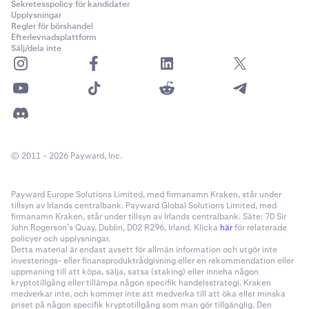
Sekretesspolicy för kandidater
Upplysningar
Regler för börshandel
Efterlevnadsplattform
Sälj/dela inte
© 2011 – 2026 Payward, Inc.
Payward Europe Solutions Limited, med firmanamn Kraken, står under
tillsyn av Irlands centralbank. Payward Global Solutions Limited, med
firmanamn Kraken, står under tillsyn av Irlands centralbank. Säte: 70 Sir
John Rogerson’s Quay, Dublin, D02 R296, Irland. Klicka
här
för relaterade
policyer och upplysningar.
Detta material är endast avsett för allmän information och utgör inte
investerings- eller finansproduktrådgivning eller en rekommendation eller
uppmaning till att köpa, sälja, satsa (staking) eller inneha någon
kryptotillgång eller tillämpa någon specifik handelsstrategi. Kraken
medverkar inte, och kommer inte att medverka till att öka eller minska
priset på någon specifik kryptotillgång som man gör tillgänglig. Den