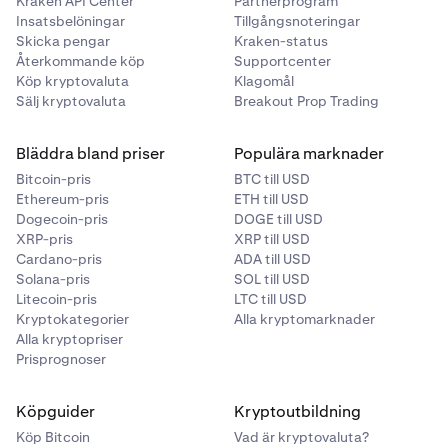
Kraken API Center
Partnerprogram
Insatsbelöningar
Tillgångsnoteringar
Skicka pengar
Kraken-status
Återkommande köp
Supportcenter
Köp kryptovaluta
Klagomål
Sälj kryptovaluta
Breakout Prop Trading
Bläddra bland priser
Populära marknader
Bitcoin-pris
BTC till USD
Ethereum-pris
ETH till USD
Dogecoin-pris
DOGE till USD
XRP-pris
XRP till USD
Cardano-pris
ADA till USD
Solana-pris
SOL till USD
Litecoin-pris
LTC till USD
Kryptokategorier
Alla kryptomarknader
Alla kryptopriser
Prisprognoser
Köpguider
Kryptoutbildning
Köp Bitcoin
Vad är kryptovaluta?