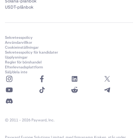
Solana-plånbok
USDT-plånbok
Sekretesspolicy
Användarvillkor
Cookieinställningar
Sekretesspolicy för kandidater
Upplysningar
Regler för börshandel
Efterlevnadsplattform
Sälj/dela inte
© 2011 – 2026 Payward, Inc.
Payward Europe Solutions Limited, med firmanamn Kraken, står under