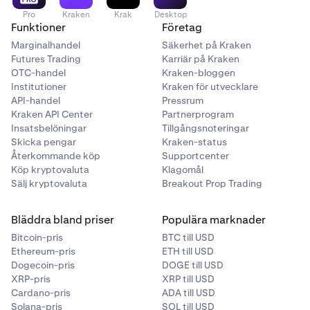
Pro
Kraken
Krak
Desktop
Funktioner
Företag
Marginalhandel
Säkerhet på Kraken
Futures Trading
Karriär på Kraken
OTC-handel
Kraken-bloggen
Institutioner
Kraken för utvecklare
API-handel
Pressrum
Kraken API Center
Partnerprogram
Insatsbelöningar
Tillgångsnoteringar
Skicka pengar
Kraken-status
Återkommande köp
Supportcenter
Köp kryptovaluta
Klagomål
Sälj kryptovaluta
Breakout Prop Trading
Bläddra bland priser
Populära marknader
Bitcoin-pris
BTC till USD
Ethereum-pris
ETH till USD
Dogecoin-pris
DOGE till USD
XRP-pris
XRP till USD
Cardano-pris
ADA till USD
Solana-pris
SOL till USD