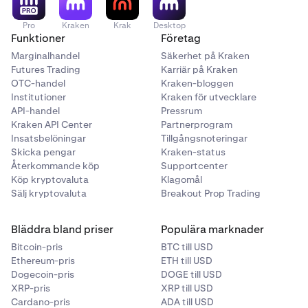
Pro
Kraken
Krak
Desktop
Funktioner
Företag
Marginalhandel
Säkerhet på Kraken
Futures Trading
Karriär på Kraken
OTC-handel
Kraken-bloggen
Institutioner
Kraken för utvecklare
API-handel
Pressrum
Kraken API Center
Partnerprogram
Insatsbelöningar
Tillgångsnoteringar
Skicka pengar
Kraken-status
Återkommande köp
Supportcenter
Köp kryptovaluta
Klagomål
Sälj kryptovaluta
Breakout Prop Trading
Bläddra bland priser
Populära marknader
Bitcoin-pris
BTC till USD
Ethereum-pris
ETH till USD
Dogecoin-pris
DOGE till USD
XRP-pris
XRP till USD
Cardano-pris
ADA till USD