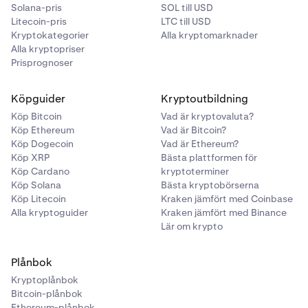
Solana-pris
SOL till USD
Litecoin-pris
LTC till USD
Kryptokategorier
Alla kryptomarknader
Alla kryptopriser
Prisprognoser
Köpguider
Kryptoutbildning
Köp Bitcoin
Vad är kryptovaluta?
Köp Ethereum
Vad är Bitcoin?
Köp Dogecoin
Vad är Ethereum?
Köp XRP
Bästa plattformen för
Köp Cardano
kryptoterminer
Köp Solana
Bästa kryptobörserna
Köp Litecoin
Kraken jämfört med Coinbase
Alla kryptoguider
Kraken jämfört med Binance
Lär om krypto
Plånbok
Kryptoplånbok
Bitcoin-plånbok
Ethereum-plånbok