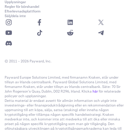
Upplysningar
Regler för börshandel
Efterlevnadsplattform
Sälj/dela inte
© 2011 – 2026 Payward, Inc.
Payward Europe Solutions Limited, med firmanamn Kraken, står under
tillsyn av Irlands centralbank. Payward Global Solutions Limited, med
firmanamn Kraken, står under tillsyn av Irlands centralbank. Säte: 70 Sir
John Rogerson’s Quay, Dublin, D02 R296, Irland. Klicka
här
för relaterade
policyer och upplysningar.
Detta material är endast avsett för allmän information och utgör inte
investerings- eller finansproduktrådgivning eller en rekommendation eller
uppmaning till att köpa, sälja, satsa (staking) eller inneha någon
kryptotillgång eller tillämpa någon specifik handelsstrategi. Kraken
medverkar inte, och kommer inte att medverka till att öka eller minska
priset på någon specifik kryptotillgång som man gör tillgänglig. Den
oförutsägbara utvecklingen på kryptotillgångsmarknaderna kan leda till