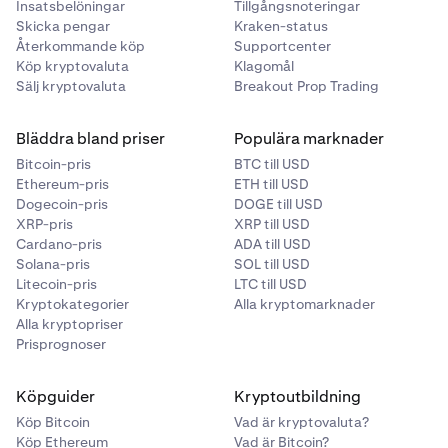
Insatsbelöningar
Tillgångsnoteringar
Skicka pengar
Kraken-status
Återkommande köp
Supportcenter
Köp kryptovaluta
Klagomål
Sälj kryptovaluta
Breakout Prop Trading
Bläddra bland priser
Populära marknader
Bitcoin-pris
BTC till USD
Ethereum-pris
ETH till USD
Dogecoin-pris
DOGE till USD
XRP-pris
XRP till USD
Cardano-pris
ADA till USD
Solana-pris
SOL till USD
Litecoin-pris
LTC till USD
Kryptokategorier
Alla kryptomarknader
Alla kryptopriser
Prisprognoser
Köpguider
Kryptoutbildning
Köp Bitcoin
Vad är kryptovaluta?
Köp Ethereum
Vad är Bitcoin?