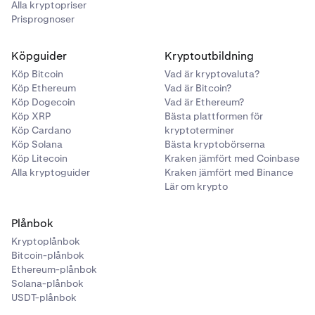
Alla kryptopriser
Prisprognoser
Köpguider
Kryptoutbildning
Köp Bitcoin
Vad är kryptovaluta?
Köp Ethereum
Vad är Bitcoin?
Köp Dogecoin
Vad är Ethereum?
Köp XRP
Bästa plattformen för
Köp Cardano
kryptoterminer
Köp Solana
Bästa kryptobörserna
Köp Litecoin
Kraken jämfört med Coinbase
Alla kryptoguider
Kraken jämfört med Binance
Lär om krypto
Plånbok
Kryptoplånbok
Bitcoin-plånbok
Ethereum-plånbok
Solana-plånbok
USDT-plånbok