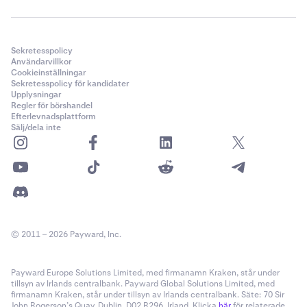
Sekretesspolicy
Användarvillkor
Cookieinställningar
Sekretesspolicy för kandidater
Upplysningar
Regler för börshandel
Efterlevnadsplattform
Sälj/dela inte
© 2011 – 2026 Payward, Inc.
Payward Europe Solutions Limited, med firmanamn Kraken, står under
tillsyn av Irlands centralbank. Payward Global Solutions Limited, med
firmanamn Kraken, står under tillsyn av Irlands centralbank. Säte: 70 Sir
John Rogerson’s Quay, Dublin, D02 R296, Irland. Klicka
här
för relaterade