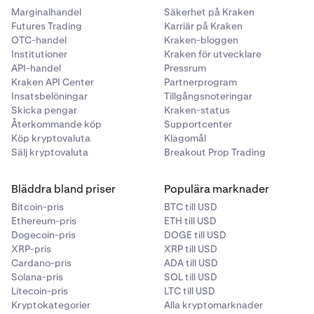
Marginalhandel
Säkerhet på Kraken
Futures Trading
Karriär på Kraken
OTC-handel
Kraken-bloggen
Institutioner
Kraken för utvecklare
API-handel
Pressrum
Kraken API Center
Partnerprogram
Insatsbelöningar
Tillgångsnoteringar
Skicka pengar
Kraken-status
Återkommande köp
Supportcenter
Köp kryptovaluta
Klagomål
Sälj kryptovaluta
Breakout Prop Trading
Bläddra bland priser
Populära marknader
Bitcoin-pris
BTC till USD
Ethereum-pris
ETH till USD
Dogecoin-pris
DOGE till USD
XRP-pris
XRP till USD
Cardano-pris
ADA till USD
Solana-pris
SOL till USD
Litecoin-pris
LTC till USD
Kryptokategorier
Alla kryptomarknader