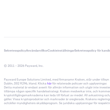
Sekretesspolicy
Användarvillkor
Cookieinställningar
Sekretesspolicy för kandi
© 2011 – 2026 Payward, Inc.
Payward Europe Solutions Limited, med firmanamn Kraken, står under tillsyn a
Dublin, D02 R296, Irland. Klicka
här
för relaterade policyer och upplysningar.
Detta material är endast avsett för allmän information och utgör inte invester
tillämpa någon specifik handelsstrategi. Kraken medverkar inte, och kommer i
kryptotillgångsmarknaderna kan leda till förlust av medel. All avkastning oc
gäller. Vissa kryptoprodukter och marknader är oreglerade. Krakens reglering
och/eller myndigheters skyddsprogram. Se juridiska upplysningar för respektive