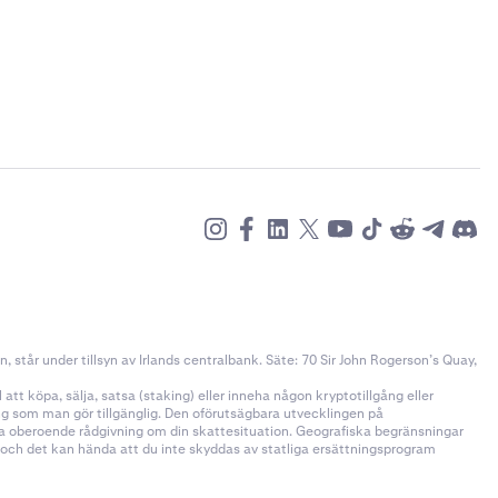
står under tillsyn av Irlands centralbank. Säte: 70 Sir John Rogerson’s Quay,
tt köpa, sälja, satsa (staking) eller inneha någon kryptotillgång eller
ång som man gör tillgänglig. Den oförutsägbara utvecklingen på
öka oberoende rådgivning om din skattesituation. Geografiska begränsningar
n och det kan hända att du inte skyddas av statliga ersättningsprogram