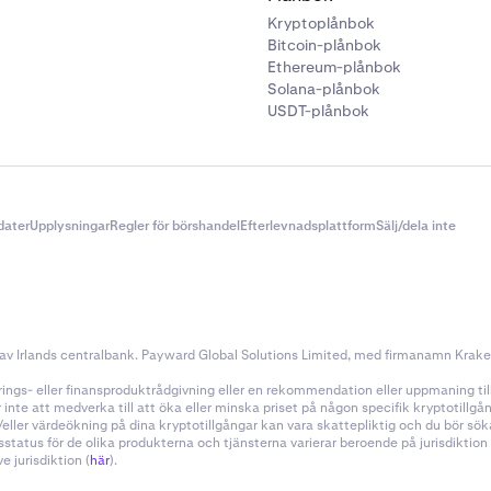
Kryptoplånbok
Bitcoin-plånbok
Ethereum-plånbok
Solana-plånbok
USDT-plånbok
dater
Upplysningar
Regler för börshandel
Efterlevnadsplattform
Sälj/dela inte
v Irlands centralbank. Payward Global Solutions Limited, med firmanamn Kraken, 
ings- eller finansproduktrådgivning eller en rekommendation eller uppmaning till a
nte att medverka till att öka eller minska priset på någon specifik kryptotillg
h/eller värdeökning på dina kryptotillgångar kan vara skattepliktig och du bör s
sstatus för de olika produkterna och tjänsterna varierar beroende på jurisdiktio
 jurisdiktion (
här
).