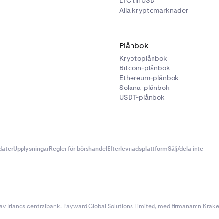
LTC till USD
Alla kryptomarknader
Plånbok
Kryptoplånbok
Bitcoin-plånbok
Ethereum-plånbok
Solana-plånbok
USDT-plånbok
dater
Upplysningar
Regler för börshandel
Efterlevnadsplattform
Sälj/dela inte
v Irlands centralbank. Payward Global Solutions Limited, med firmanamn Kraken, 