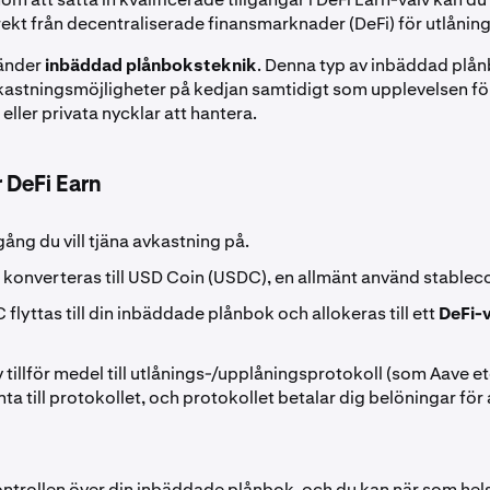
rekt från decentraliserade finansmarknader (DeFi) för utlåning
vänder
inbäddad plånboksteknik
. Denna typ av inbäddad plån
avkastningsmöjligheter på kedjan samtidigt som upplevelsen för
 eller privata nycklar att hantera.
 DeFi Earn
lgång du vill tjäna avkastning på.
 konverteras till USD Coin (USDC), en allmänt använd stablec
flyttas till din inbäddade plånbok och allokeras till ett
DeFi-
 tillför medel till utlånings-/upplåningsprotokoll (som Aave et
nta till protokollet, och protokollet betalar dig belöningar för a
ontrollen över din inbäddade plånbok, och du kan när som hels