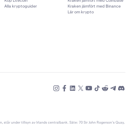
Köp Litecoin
Kraken jämfört med Coinbase
Alla kryptoguider
Kraken jämfört med Binance
Lär om krypto
står under tillsyn av Irlands centralbank. Säte: 70 Sir John Rogerson’s Quay,