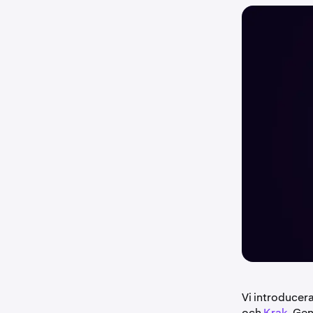
Vi introducer
och
Krak
. Gen