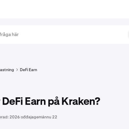
astning
DeFi Earn
 DeFi Earn på Kraken?
erad:
2026 ođđajagemánnu 22