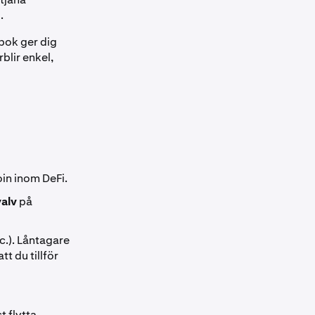
.
bok ger dig
blir enkel,
oin inom DeFi.
valv
på
c.). Låntagare
tt du tillför
t flytta