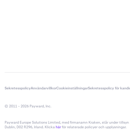
Sekretesspolicy
Användarvillkor
Cookieinställningar
Sekretesspolicy för kandi
© 2011 – 2026 Payward, Inc.
Payward Europe Solutions Limited, med firmanamn Kraken, står under tillsyn a
Dublin, D02 R296, Irland. Klicka
här
för relaterade policyer och upplysningar.