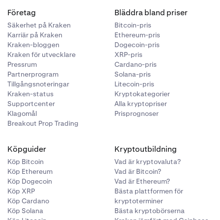
Företag
Bläddra bland priser
Säkerhet på Kraken
Bitcoin-pris
Karriär på Kraken
Ethereum-pris
Kraken-bloggen
Dogecoin-pris
Kraken för utvecklare
XRP-pris
Pressrum
Cardano-pris
Partnerprogram
Solana-pris
Tillgångsnoteringar
Litecoin-pris
Kraken-status
Kryptokategorier
Supportcenter
Alla kryptopriser
Klagomål
Prisprognoser
Breakout Prop Trading
Köpguider
Kryptoutbildning
Köp Bitcoin
Vad är kryptovaluta?
Köp Ethereum
Vad är Bitcoin?
Köp Dogecoin
Vad är Ethereum?
Köp XRP
Bästa plattformen för
Köp Cardano
kryptoterminer
Köp Solana
Bästa kryptobörserna