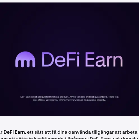
ar
DeFi Earn
, ett sätt att få dina oanvända tillgångar att arbet
om att sätta in kvalificerade tillgångar i DeFi Earn-valv kan du