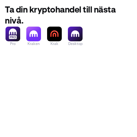
Ta din kryptohandel till nästa
nivå.
Pro
Kraken
Krak
Desktop