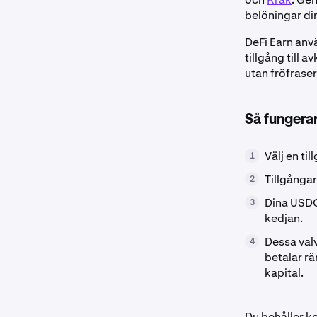
belöningar di
DeFi Earn an
tillgång till 
utan fröfraser
Så fungerar
Välj en til
1
Tillgångar
2
Dina USDC 
3
kedjan.
Dessa valv
4
betalar rä
kapital.
Du behåller k