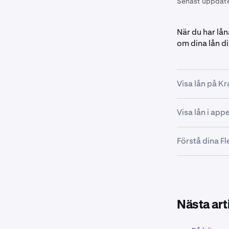
Senast uppdat
När du har lån
om dina lån d
Visa lån på K
Visa lån i ap
I navigeri
1
Förstå dina F
Tryck på
1
Lån
i avsn
Marginalöv
Avsnittet Marg
Klicka se
2
marginalstatus
Nästa arti
bedöma din exp