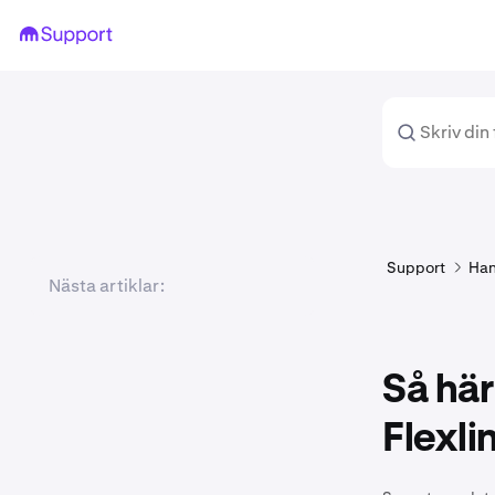
Support
Han
Nästa artiklar:
Så här
Flexli