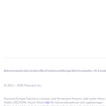
•
Saldo:
Den
•
Genomsni
i din stan
•
Aktuellt p
•
Uppskatt
marknadsp
Nu kan du 
3
•
Orealiser
vad varje
med ditt g
Flexline-l
tillgången 
Aktiva lå
4
för utökad
Sekretesspolicy
Användarvillkor
Cookieinställningar
Sekretesspolicy för kandi
Senaste be
Avsnittet Sen
Tidigare 
relaterade ak
© 2011 – 2026 Payward, Inc.
alla stäng
lånerelaterade
Payward Europe Solutions Limited, med firmanamn Kraken, står under tillsyn a
Dublin, D02 R296, Irland. Klicka
här
för relaterade policyer och upplysningar.
•
Tillgång: