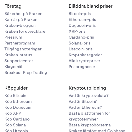
ekostnader
Företag
Bläddra bland priser
Säkerhet på Kraken
Bitcoin-pris
Karriär på Kraken
Ethereum-pris
Kraken-bloggen
Dogecoin-pris
Kraken för utvecklare
XRP-pris
Pressrum
Cardano-pris
ången, angivet
Partnerprogram
Solana-pris
Tillgångsnoteringar
Litecoin-pris
Kraken-status
Kryptokategorier
Supportcenter
Alla kryptopriser
å
Klagomål
Prisprognoser
Breakout Prop Trading
ten jämfört
örrän
Köpguider
Kryptoutbildning
Köp Bitcoin
Vad är kryptovaluta?
Köp Ethereum
Vad är Bitcoin?
Köp Dogecoin
Vad är Ethereum?
Köp XRP
Bästa plattformen för
o, inklusive
Köp Cardano
kryptoterminer
t hålla koll
Köp Solana
Bästa kryptobörserna
Köp Litecoin
Kraken jämfört med Coinbase