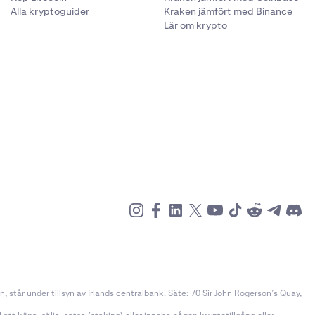
Alla kryptoguider
Kraken jämfört med Binance
Lär om krypto
ången, angivet
å
ttre förstå
ten jämfört
rstå dina
örrän
ina aktiva lån
Flexline-
detaljerna för
h andra
står under tillsyn av Irlands centralbank. Säte: 70 Sir John Rogerson’s Quay,
på.