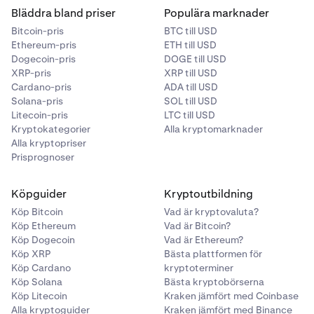
Bläddra bland priser
Populära marknader
Bitcoin-pris
BTC till USD
Ethereum-pris
ETH till USD
Dogecoin-pris
DOGE till USD
XRP-pris
XRP till USD
Cardano-pris
ADA till USD
Solana-pris
SOL till USD
Litecoin-pris
LTC till USD
Kryptokategorier
Alla kryptomarknader
Alla kryptopriser
Prisprognoser
Köpguider
Kryptoutbildning
Köp Bitcoin
Vad är kryptovaluta?
Köp Ethereum
Vad är Bitcoin?
Köp Dogecoin
Vad är Ethereum?
Köp XRP
Bästa plattformen för
Köp Cardano
kryptoterminer
Köp Solana
Bästa kryptobörserna
Köp Litecoin
Kraken jämfört med Coinbase
Alla kryptoguider
Kraken jämfört med Binance