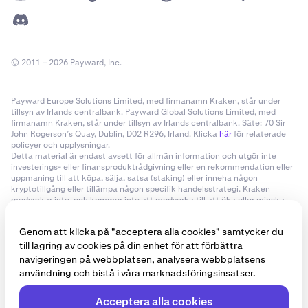
© 2011 – 2026 Payward, Inc.
Payward Europe Solutions Limited, med firmanamn Kraken, står under
tillsyn av Irlands centralbank. Payward Global Solutions Limited, med
firmanamn Kraken, står under tillsyn av Irlands centralbank. Säte: 70 Sir
John Rogerson’s Quay, Dublin, D02 R296, Irland. Klicka
här
för relaterade
policyer och upplysningar.
Detta material är endast avsett för allmän information och utgör inte
investerings- eller finansproduktrådgivning eller en rekommendation eller
uppmaning till att köpa, sälja, satsa (staking) eller inneha någon
kryptotillgång eller tillämpa någon specifik handelsstrategi. Kraken
medverkar inte, och kommer inte att medverka till att öka eller minska
priset på någon specifik kryptotillgång som man gör tillgänglig. Den
oförutsägbara utvecklingen på kryptotillgångsmarknaderna kan leda till
Genom att klicka på "acceptera alla cookies" samtycker du
förlust av medel. All avkastning och/eller värdeökning på dina
kryptotillgångar kan vara skattepliktig och du bör söka oberoende
till lagring av cookies på din enhet för att förbättra
rådgivning om din skattesituation. Geografiska begränsningar gäller. Vissa
navigeringen på webbplatsen, analysera webbplatsens
kryptoprodukter och marknader är oreglerade. Krakens regleringsstatus
användning och bistå i våra marknadsföringsinsatser.
för de olika produkterna och tjänsterna varierar beroende på jurisdiktion
och det kan hända att du inte skyddas av statliga ersättningsprogram
och/eller myndigheters skyddsprogram. Se juridiska upplysningar för
Acceptera alla cookies