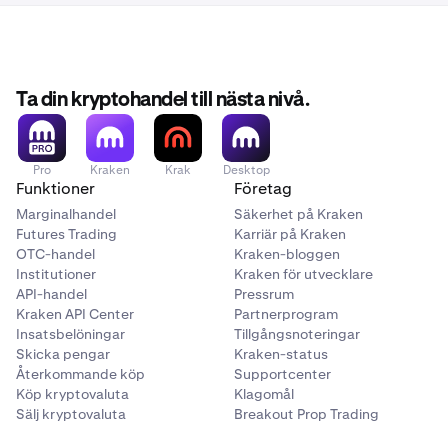
Ta din kryptohandel till nästa nivå.
Pro
Kraken
Krak
Desktop
Funktioner
Företag
Marginalhandel
Säkerhet på Kraken
Futures Trading
Karriär på Kraken
OTC-handel
Kraken-bloggen
Institutioner
Kraken för utvecklare
API-handel
Pressrum
Kraken API Center
Partnerprogram
Insatsbelöningar
Tillgångsnoteringar
Skicka pengar
Kraken-status
Återkommande köp
Supportcenter
Köp kryptovaluta
Klagomål
Sälj kryptovaluta
Breakout Prop Trading