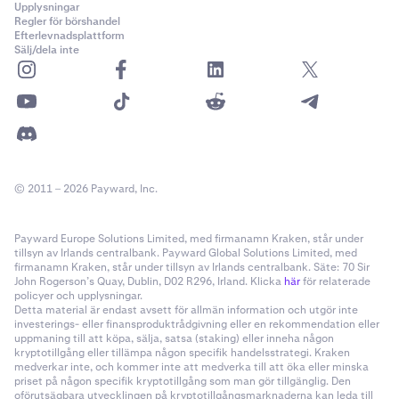
Upplysningar
Regler för börshandel
Efterlevnadsplattform
Sälj/dela inte
© 2011 – 2026 Payward, Inc.
Payward Europe Solutions Limited, med firmanamn Kraken, står under
tillsyn av Irlands centralbank. Payward Global Solutions Limited, med
firmanamn Kraken, står under tillsyn av Irlands centralbank. Säte: 70 Sir
John Rogerson’s Quay, Dublin, D02 R296, Irland. Klicka
här
för relaterade
policyer och upplysningar.
Detta material är endast avsett för allmän information och utgör inte
investerings- eller finansproduktrådgivning eller en rekommendation eller
uppmaning till att köpa, sälja, satsa (staking) eller inneha någon
kryptotillgång eller tillämpa någon specifik handelsstrategi. Kraken
medverkar inte, och kommer inte att medverka till att öka eller minska
priset på någon specifik kryptotillgång som man gör tillgänglig. Den
oförutsägbara utvecklingen på kryptotillgångsmarknaderna kan leda till