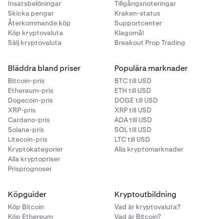
Insatsbelöningar
Tillgångsnoteringar
Skicka pengar
Kraken-status
Återkommande köp
Supportcenter
Köp kryptovaluta
Klagomål
Sälj kryptovaluta
Breakout Prop Trading
Bläddra bland priser
Populära marknader
Bitcoin-pris
BTC till USD
Ethereum-pris
ETH till USD
Dogecoin-pris
DOGE till USD
XRP-pris
XRP till USD
Cardano-pris
ADA till USD
Solana-pris
SOL till USD
Litecoin-pris
LTC till USD
Kryptokategorier
Alla kryptomarknader
Alla kryptopriser
Prisprognoser
Köpguider
Kryptoutbildning
Köp Bitcoin
Vad är kryptovaluta?
Köp Ethereum
Vad är Bitcoin?