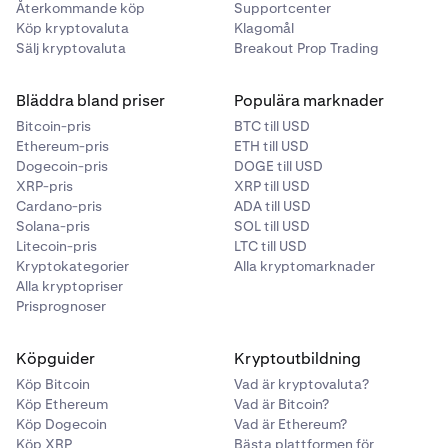
Återkommande köp
Supportcenter
Köp kryptovaluta
Klagomål
Sälj kryptovaluta
Breakout Prop Trading
Bläddra bland priser
Populära marknader
Bitcoin-pris
BTC till USD
Ethereum-pris
ETH till USD
Dogecoin-pris
DOGE till USD
XRP-pris
XRP till USD
Cardano-pris
ADA till USD
Solana-pris
SOL till USD
Litecoin-pris
LTC till USD
Kryptokategorier
Alla kryptomarknader
Alla kryptopriser
Prisprognoser
Köpguider
Kryptoutbildning
Köp Bitcoin
Vad är kryptovaluta?
Köp Ethereum
Vad är Bitcoin?
Köp Dogecoin
Vad är Ethereum?
Köp XRP
Bästa plattformen för