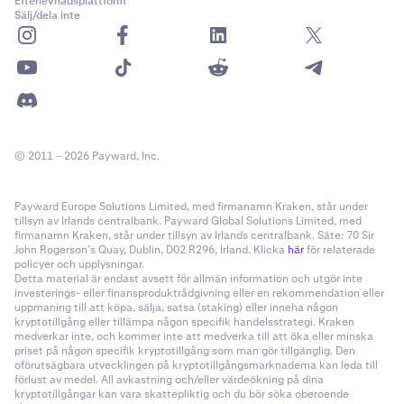
Efterlevnadsplattform
Sälj/dela inte
© 2011 – 2026 Payward, Inc.
Payward Europe Solutions Limited, med firmanamn Kraken, står under
tillsyn av Irlands centralbank. Payward Global Solutions Limited, med
firmanamn Kraken, står under tillsyn av Irlands centralbank. Säte: 70 Sir
John Rogerson’s Quay, Dublin, D02 R296, Irland. Klicka
här
för relaterade
policyer och upplysningar.
Detta material är endast avsett för allmän information och utgör inte
investerings- eller finansproduktrådgivning eller en rekommendation eller
uppmaning till att köpa, sälja, satsa (staking) eller inneha någon
kryptotillgång eller tillämpa någon specifik handelsstrategi. Kraken
medverkar inte, och kommer inte att medverka till att öka eller minska
priset på någon specifik kryptotillgång som man gör tillgänglig. Den
oförutsägbara utvecklingen på kryptotillgångsmarknaderna kan leda till
förlust av medel. All avkastning och/eller värdeökning på dina
kryptotillgångar kan vara skattepliktig och du bör söka oberoende