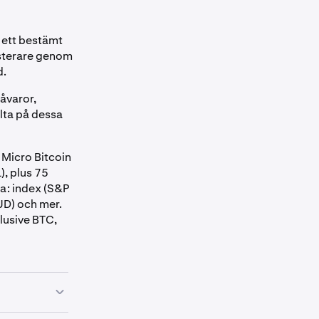
å ett bestämt
esterare genom
d.
råvaror,
elta på dessa
 Micro Bitcoin
), plus 75
a: index (S&P
AUD) och mer.
lusive BTC,