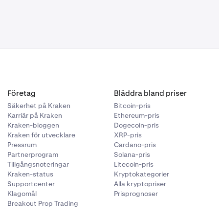
ade på
l höga
, och
Företag
Bläddra bland priser
Säkerhet på Kraken
Bitcoin-pris
Karriär på Kraken
Ethereum-pris
Kraken-bloggen
Dogecoin-pris
Kraken för utvecklare
XRP-pris
Pressrum
Cardano-pris
Partnerprogram
Solana-pris
Tillgångsnoteringar
Litecoin-pris
Kraken-status
Kryptokategorier
Supportcenter
Alla kryptopriser
Klagomål
Prisprognoser
Breakout Prop Trading