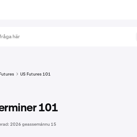
Futures
US Futures 101
erminer 101
erad:
2026 geassemánnu 15