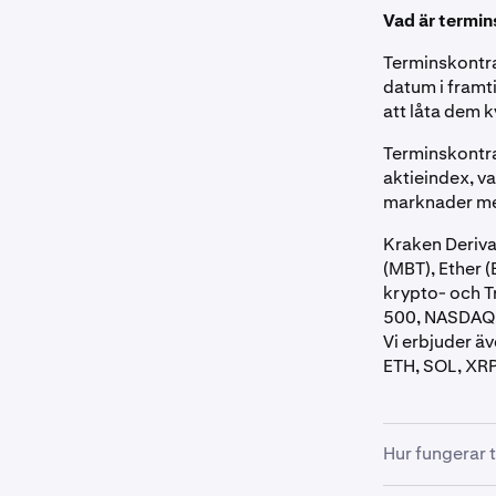
Vad är termi
Terminskontrak
datum i framt
att låta dem kv
Terminskontrak
aktieindex, va
marknader me
Kraken Deriva
(MBT), Ether 
krypto- och 
500, NASDAQ 10
Vi erbjuder ä
ETH, SOL, XRP
Hur fungerar 