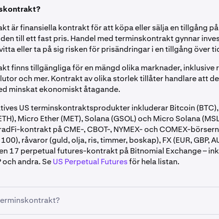
nskontrakt?
t är finansiella kontrakt för att köpa eller sälja en tillgång p
iden till ett fast pris. Handel med terminskontrakt gynnar inv
itta eller ta på sig risken för prisändringar i en tillgång över ti
t finns tillgängliga för en mängd olika marknader, inklusive 
lutor och mer. Kontrakt av olika storlek tillåter handlare att d
d minskat ekonomiskt åtagande.
tives US terminskontraktsprodukter inkluderar Bitcoin (BTC),
(ETH), Micro Ether (MET), Solana (GSOL) och Micro Solana (MSL
TradFi-kontrakt på CME-, CBOT-, NYMEX- och COMEX-börsern
0), råvaror (guld, olja, ris, timmer, boskap), FX (EUR, GBP, 
ven 17 perpetual futures-kontrakt på Bitnomial Exchange – ink
 och andra. Se
US Perpetual Futures
för hela listan.
terminskontrakt?