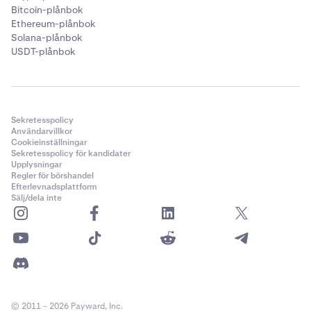
Bitcoin-plånbok
Ett justerat pris som används för att bestämma
Ethereum-plånbok
verkligt marknadsvärde, särskilt för derivat (t.ex.
Solana-plånbok
terminer, eviga kontrakt). Det tar hänsyn till
USDT-plånbok
indexpriset plus ytterligare faktorer (som räntor,
finansieringsräntor och andra premier eller
rabatter).
När ska det användas: Lämpligt för
Sekretesspolicy
Användarvillkor
derivathandel, särskilt vid handel med eviga
Cookieinställningar
kontrakt, där markpriset hjälper till att förhindra
Sekretesspolicy för kandidater
Upplysningar
prismanipulation och onödig likvidation på
Regler för börshandel
grund av tillfälliga marknadsspikar.
Efterlevnadsplattform
Sälj/dela inte
•
Bifogad OSO (Order Sends Order):
Bifoga enkelt Take Profit- och Stop Loss-
parametrar.
Obs: när både Take Profit och Stop Loss är
© 2011 – 2026 Payward, Inc.