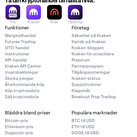
Ta din kryptohandel till nästa nivå.
•
Kvantitet
regelbundet för att anpassa dem till dina
Justera
modulinställningarna
efter dina önskemål i
3
föränderliga handelsstrategier.
- Take Profit, Take Profit Limit
•
Köp-/säljbelopp
panelen Redigera modul.
•
Skapa modulinställningar för olika
•
Bifogade OSO-order och parametrar
- Stop Loss, Stop Loss Limit
Pro
Kraken
Krak
Desktop
marknadsförhållanden. Du kan till exempel skapa en
Funktioner
Företag
förinställning med handelsgenvägar för volatila
- Trailing Stop, Trailing Stop Limit
Marginalhandel
Säkerhet på Kraken
marknader och en annan för trendande marknader.
Futures Trading
Karriär på Kraken
•
Finansieringstyp
: Välj mellan
Spot
- eller
Margin
-
OTC-handel
Kraken-bloggen
handel.
Institutioner
Kraken för utvecklare
•
Kvantitet
: Ange med ett fast belopp (endast
API-handel
Pressrum
basvaluta) eller en procentandel av dina
Kraken API Center
Partnerprogram
Insatsbelöningar
Tillgångsnoteringar
tillgängliga medel.
Skicka pengar
Kraken-status
•
Prisavvikelser och distansutlösare
:
Återkommande köp
Supportcenter
Köp kryptovaluta
Klagomål
- Negativa prisavvikelser för Limit Orders är
Sälj kryptovaluta
Breakout Prop Trading
tillåtna.
- Distansutlösare måste alltid vara positiva.
Bläddra bland priser
Populära marknader
Bitcoin-pris
BTC till USD
•
Triggersignal:
Ethereum-pris
ETH till USD
Dogecoin-pris
DOGE till USD
Senaste pris