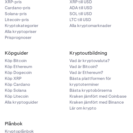
XRP-pris
XRP till USD
Det senaste priset till vilket en affär
Cardano-pris
ADA till USD
Solana-pris
SOL till USD
genomfördes.
Litecoin-pris
LTC till USD
När ska det användas: Idealisk för realtidshandel
Kryptokategorier
Alla kryptomarknader
Alla kryptopriser
och snabba exekveringsbeslut, särskilt på aktiva
Prisprognoser
marknader. Den är mycket responsiv mot
marknadsvolatilitet och prisrörelser.
Köpguider
Kryptoutbildning
Indexpris
Köp Bitcoin
Vad är kryptovaluta?
Köp Ethereum
Vad är Bitcoin?
Ett beräknat pris som representerar det viktade
Köp Dogecoin
Vad är Ethereum?
genomsnittet av priser från flera ansedda börser.
Köp XRP
Bästa plattformen för
Köp Cardano
kryptoterminer
När ska det användas: Användbart för att
Köp Solana
Bästa kryptobörserna
upprätthålla ett neutralt, marknadsomfattande
Köp Litecoin
Kraken jämfört med Coinbase
perspektiv, vilket minimerar påverkan av
Alla kryptoguider
Kraken jämfört med Binance
prisavvikelser eller tillfälliga fluktuationer på en
Lär om krypto
enskild börs. Används ofta för stabil prissättning
och värdering i derivatkontrakt.
Plånbok
Markpris
Kryptoplånbok