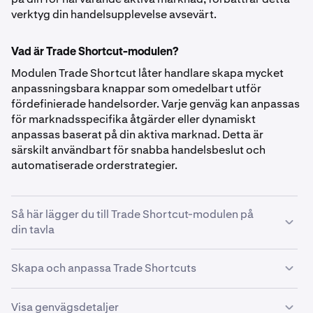
verktyg din handelsupplevelse avsevärt.
Vad är Trade Shortcut-modulen?
Modulen Trade Shortcut låter handlare skapa mycket
anpassningsbara knappar som omedelbart utför
fördefinierade handelsorder. Varje genväg kan anpassas
för marknadsspecifika åtgärder eller dynamiskt
anpassas baserat på din aktiva marknad. Detta är
särskilt användbart för snabba handelsbeslut och
automatiserade orderstrategier.
Så här lägger du till Trade Shortcut-modulen på
din tavla
Skapa och anpassa Trade Shortcuts
Visa genvägsdetaljer
Klicka på kugghjulsikonen i det övre högra hörnet av
1