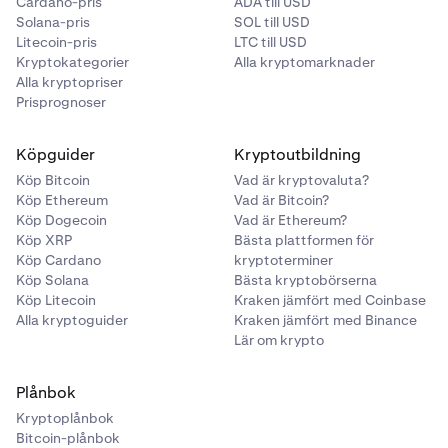
Cardano-pris
ADA till USD
Solana-pris
SOL till USD
Efter att ha hittat den token du vill
växla till,
klicka på
3
Litecoin-pris
LTC till USD
den för att öppna tillgångssidan. Ett
Kryptokategorier
Alla kryptomarknader
växlingsformulär kommer också automatiskt att
Alla kryptopriser
mata in denna token i avsnittet
Till
i formuläret.
Prisprognoser
Köpguider
Kryptoutbildning
Köp Bitcoin
Vad är kryptovaluta?
Köp Ethereum
Vad är Bitcoin?
Köp Dogecoin
Vad är Ethereum?
Köp XRP
Bästa plattformen för
Köp Cardano
kryptoterminer
Välj sedan den token du vill ta emot. Du kan göra
Köp Solana
Bästa kryptobörserna
4
Köp Litecoin
Kraken jämfört med Coinbase
detta genom att klicka på knappen
Token-
Klicka på
token-rullgardinsmenyn
i avsnittet
Från
.
4
Alla kryptoguider
Kraken jämfört med Binance
rullgardinsmenyn
i avsnittet
Till
.
Här väljer du den token du vill växla bort. Du kan
Lär om krypto
sortera efter nätverk, eller så kan du se alla dina
Detta öppnar token-sökaren, där du kan välja vilken
tillgångar över alla nätverk.
token som helst från vilken kvalificerad blockkedja
Plånbok
som helst. Du kan söka efter en token, välja en token
Kryptoplånbok
du redan äger, eller bläddra bland trendande tokens.
Bitcoin-plånbok