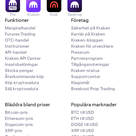
kan du se alla dina tokens över alla nätverk.
diagrammet för.
Sökfältet finns högst upp på varje
sida
i Beholder.
Pro
Kraken
Krak
Desktop
Funktioner
Företag
Marginalhandel
Säkerhet på Kraken
Futures Trading
Karriär på Kraken
När du klickar på sökfältet kan du manuellt skriva in
2
OTC-handel
Kraken-bloggen
namnet på en token, klistra in kontraktadressen för
Institutioner
Kraken för utvecklare
en token, eller utforska vår utvalda lista över
API-handel
Pressrum
tillgångar.
Kraken API Center
Partnerprogram
Insatsbelöningar
Tillgångsnoteringar
Skicka pengar
Kraken-status
Återkommande köp
Supportcenter
Köp kryptovaluta
Klagomål
Sälj kryptovaluta
Breakout Prop Trading
När du har valt token anger du det belopp av denna
3
token du vill växla. Du kan ange detta i den valda
Bläddra bland priser
Populära marknader
token (t.ex. 0,005 ETH), eller så kan du ange
beloppet i USD (t.ex. $10). Du kan växla mellan
Bitcoin-pris
BTC till USD
Ethereum-pris
ETH till USD
inmatningsmetoder genom att klicka på
Dogecoin-pris
DOGE till USD
dubbelpilarna vid priset.
XRP-pris
XRP till USD