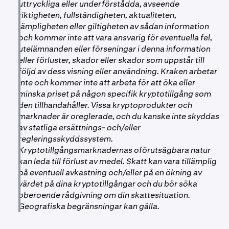
uttryckliga eller underförstådda, avseende
riktigheten, fullständigheten, aktualiteten,
lämpligheten eller giltigheten av sådan information
och kommer inte att vara ansvarig för eventuella fel,
utelämnanden eller förseningar i denna information
eller förluster, skador eller skador som uppstår till
följd av dess visning eller användning. Kraken arbetar
inte och kommer inte att arbeta för att öka eller
minska priset på någon specifik kryptotillgång som
den tillhandahåller. Vissa kryptoprodukter och
marknader är oreglerade, och du kanske inte skyddas
av statliga ersättnings- och/eller
regleringsskyddssystem.
Kryptotillgångsmarknadernas oförutsägbara natur
kan leda till förlust av medel. Skatt kan vara tillämplig
på eventuell avkastning och/eller på en ökning av
värdet på dina kryptotillgångar och du bör söka
oberoende rådgivning om din skattesituation.
Geografiska begränsningar kan gälla.