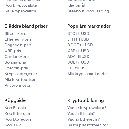
Köp kryptovaluta
Klagomål
Sälj kryptovaluta
Breakout Prop Trading
Bläddra bland priser
Populära marknader
Bitcoin-pris
BTC till USD
Ethereum-pris
ETH till USD
Dogecoin-pris
DOGE till USD
XRP-pris
XRP till USD
Cardano-pris
ADA till USD
Solana-pris
SOL till USD
Litecoin-pris
LTC till USD
Kryptokategorier
Alla kryptomarknader
Alla kryptopriser
Prisprognoser
Köpguider
Kryptoutbildning
Köp Bitcoin
Vad är kryptovaluta?
Köp Ethereum
Vad är Bitcoin?
Köp Dogecoin
Vad är Ethereum?
Köp XRP
Bästa plattformen för