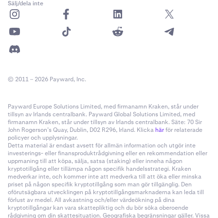
Sälj/dela inte
© 2011 – 2026 Payward, Inc.
Payward Europe Solutions Limited, med firmanamn Kraken, står under
tillsyn av Irlands centralbank. Payward Global Solutions Limited, med
firmanamn Kraken, står under tillsyn av Irlands centralbank. Säte: 70 Sir
John Rogerson’s Quay, Dublin, D02 R296, Irland. Klicka
här
för relaterade
policyer och upplysningar.
Detta material är endast avsett för allmän information och utgör inte
investerings- eller finansproduktrådgivning eller en rekommendation eller
uppmaning till att köpa, sälja, satsa (staking) eller inneha någon
kryptotillgång eller tillämpa någon specifik handelsstrategi. Kraken
medverkar inte, och kommer inte att medverka till att öka eller minska
priset på någon specifik kryptotillgång som man gör tillgänglig. Den
oförutsägbara utvecklingen på kryptotillgångsmarknaderna kan leda till
förlust av medel. All avkastning och/eller värdeökning på dina
kryptotillgångar kan vara skattepliktig och du bör söka oberoende
rådgivning om din skattesituation. Geografiska begränsningar gäller. Vissa