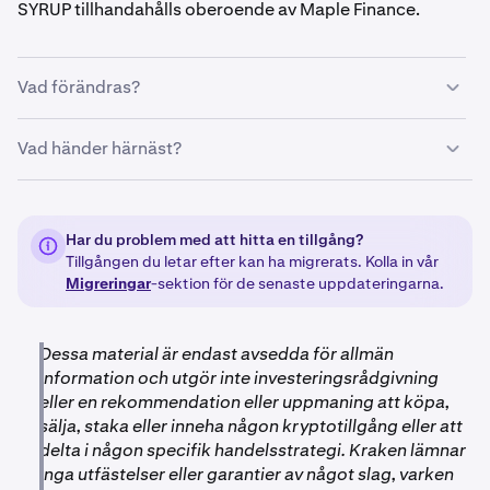
SYRUP tillhandahålls oberoende av Maple Finance.
Vad förändras?
Klockan 14:00 UTC den 6 november 2024 avnoterade vi
Vad händer härnäst?
alla MPL-marknader (MPL/USD, MPL/EUR) på Kraken,
och insättningar och uttag för MPL stängdes. Observera
En vecka senare, den 13 november 2024, lanserades
att alla insättningar av MPL som görs efter detta datum
SYRUP offentligt. När SYRUP lanserades distribuerade vi
kommer att gå förlorade.
Har du problem med att hitta en tillgång?
SYRUP till berättigade användare som innehade MPL vid
Tillgången du letar efter kan ha migrerats. Kolla in vår
tidpunkten för avnoteringen den 6 november 2024, till
Alla kunder som innehade MPL vid tidpunkten för
Migreringar
-sektion för de senaste uppdateringarna.
den fasta inlösenkursen 1 MPL : 100 SYRUP. Vid
avnoteringen inkluderades automatiskt i
slutförandet sattes motsvarande mängd SYRUP in direkt
inlösenprocessen, ingen ytterligare åtgärd från din sida
på ditt Kraken-konto.
krävdes.
Dessa material är endast avsedda för allmän
information och utgör inte investeringsrådgivning
eller en rekommendation eller uppmaning att köpa,
sälja, staka eller inneha någon kryptotillgång eller att
delta i någon specifik handelsstrategi. Kraken lämnar
inga utfästelser eller garantier av något slag, varken