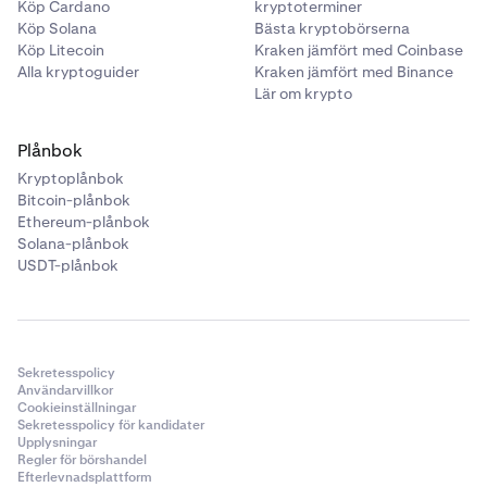
Köp Cardano
kryptoterminer
Köp Solana
Bästa kryptobörserna
Köp Litecoin
Kraken jämfört med Coinbase
Alla kryptoguider
Kraken jämfört med Binance
Lär om krypto
Plånbok
Kryptoplånbok
Bitcoin-plånbok
Ethereum-plånbok
Solana-plånbok
USDT-plånbok
Sekretesspolicy
Användarvillkor
Cookieinställningar
Sekretesspolicy för kandidater
Upplysningar
Regler för börshandel
Efterlevnadsplattform