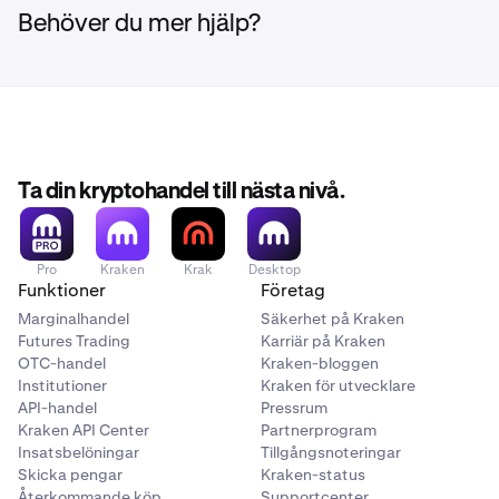
Behöver du mer hjälp?
Ta din kryptohandel till nästa nivå.
Pro
Kraken
Krak
Desktop
Funktioner
Företag
Marginalhandel
Säkerhet på Kraken
Futures Trading
Karriär på Kraken
OTC-handel
Kraken-bloggen
Institutioner
Kraken för utvecklare
API-handel
Pressrum
Kraken API Center
Partnerprogram
Insatsbelöningar
Tillgångsnoteringar
Skicka pengar
Kraken-status
Återkommande köp
Supportcenter