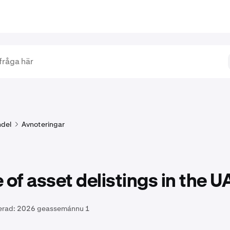
del
Avnoteringar
 of asset delistings in the U
erad:
2026 geassemánnu 1