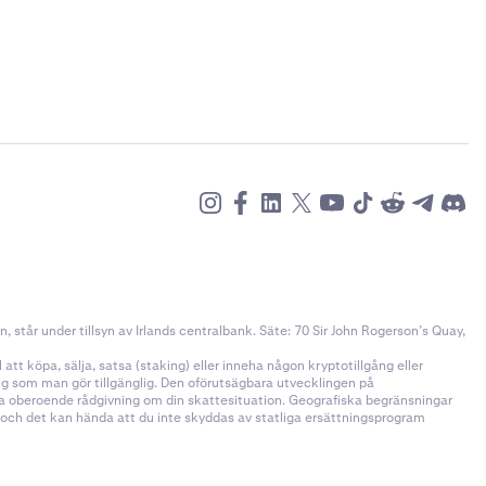
står under tillsyn av Irlands centralbank. Säte: 70 Sir John Rogerson’s Quay,
tt köpa, sälja, satsa (staking) eller inneha någon kryptotillgång eller
ång som man gör tillgänglig. Den oförutsägbara utvecklingen på
öka oberoende rådgivning om din skattesituation. Geografiska begränsningar
n och det kan hända att du inte skyddas av statliga ersättningsprogram