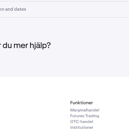
on and dates
, 14:00 UTC:
Margin positions including XMR, DASH, USDD, DA
ZEC are closed.
, 14:00 UTC:
Deposits and trading halted for XMR, DASH, USD
 du mer hjälp?
 ZEC.
 14th, 14:00 UTC:
Withdrawals for XMR, DASH, USDD, DAI, 
e halted.
 15th - September 25th:
Remaining balances of XMR, DASH,
, and ZEC will be liquidated.
 your positions are closed and funds are withdrawn before 
Funktioner
Marginalhandel
Futures Trading
OTC-handel
Institutioner