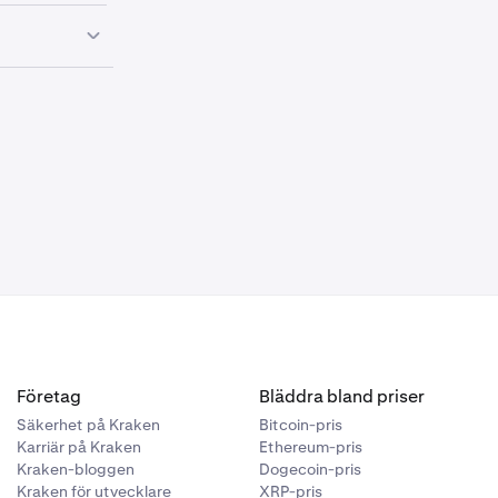
I, USDS,
D, DAI, USDS,
USDS, USDE,
 USDD, DAI,
the deadlines
Företag
Bläddra bland priser
Säkerhet på Kraken
Bitcoin-pris
Karriär på Kraken
Ethereum-pris
Kraken-bloggen
Dogecoin-pris
Kraken för utvecklare
XRP-pris