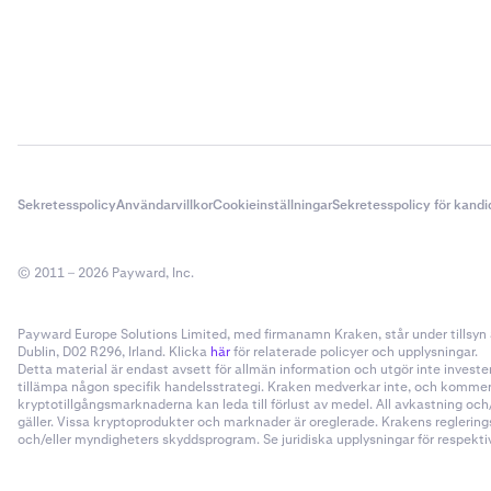
Sekretesspolicy
Användarvillkor
Cookieinställningar
Sekretesspolicy för kandi
© 2011 – 2026 Payward, Inc.
Payward Europe Solutions Limited, med firmanamn Kraken, står under tillsyn a
Dublin, D02 R296, Irland. Klicka
här
för relaterade policyer och upplysningar.
Detta material är endast avsett för allmän information och utgör inte invester
tillämpa någon specifik handelsstrategi. Kraken medverkar inte, och kommer i
kryptotillgångsmarknaderna kan leda till förlust av medel. All avkastning oc
gäller. Vissa kryptoprodukter och marknader är oreglerade. Krakens reglering
och/eller myndigheters skyddsprogram. Se juridiska upplysningar för respektive