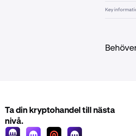
Key informati
June 15th
USDE, and 
June 16th
Behöver
USDE, and
September
and ZEC ar
September
USDS, USDE
Please ensure
above.
Ta din kryptohandel till nästa
nivå.