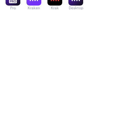
Pro
Kraken
Krak
Desktop