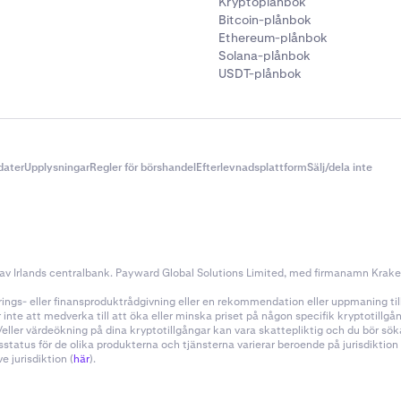
Kryptoplånbok
Bitcoin-plånbok
Ethereum-plånbok
Solana-plånbok
USDT-plånbok
dater
Upplysningar
Regler för börshandel
Efterlevnadsplattform
Sälj/dela inte
v Irlands centralbank. Payward Global Solutions Limited, med firmanamn Kraken, 
ings- eller finansproduktrådgivning eller en rekommendation eller uppmaning till a
nte att medverka till att öka eller minska priset på någon specifik kryptotillg
h/eller värdeökning på dina kryptotillgångar kan vara skattepliktig och du bör s
sstatus för de olika produkterna och tjänsterna varierar beroende på jurisdiktio
 jurisdiktion (
här
).