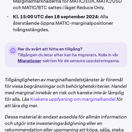
Marginalmarknaderna för MATIC/EUR, MATIC/USD
och MATIC/BTC sattes i läget Reduce Only.
•
Kl. 15:00 UTC den 18 september 2024:
Alla
återstående öppna MATIC-marginalpositioner
tvångsstängdes.
Har du svårt att hitta en tillgång?
Tillgången du letar efter kan ha migrerats. Kolla in vår
Migrationer
-sektion för de senaste uppdateringarna.
Tillgängligheten av marginalhandelstjänster är föremål
för vissa begränsningar och behörighetskriterier. Handel
med marginal innebär en risk och kanske inte är lämplig
för alla. Läs
Krakens upplysning om marginalhandel
för
att lära dig mer.
Dessa material är endast avsedda för allmän information
och utgör inte investeringsrådgivning eller en
rekommendation eller uppmaning att köpa, sälja, staka