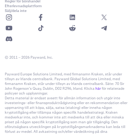
Regler för börshandel
Efterlevnadsplattform
Sälj/dela inte
© 2011 – 2026 Payward, Inc.
Payward Europe Solutions Limited, med firmanamn Kraken, står under
tillsyn av Irlands centralbank. Payward Global Solutions Limited, med
firmanamn Kraken, står under tillsyn av Irlands centralbank. Säte: 70 Sir
John Rogerson’s Quay, Dublin, D02 R296, Irland. Klicka
här
för relaterade
policyer och upplysningar.
Detta material är endast avsett för allmän information och utgör inte
investerings- eller finansproduktrådgivning eller en rekommendation eller
uppmaning till att köpa, sälja, satsa (staking) eller inneha någon
kryptotillgång eller tillämpa någon specifik handelsstrategi. Kraken
medverkar inte, och kommer inte att medverka till att öka eller minska
priset på någon specifik kryptotillgång som man gör tillgänglig. Den
oförutsägbara utvecklingen på kryptotillgångsmarknaderna kan leda till
förlust av medel. All avkastning och/eller värdeökning på dina