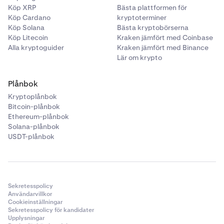
Köp XRP
Bästa plattformen för
Köp Cardano
kryptoterminer
Köp Solana
Bästa kryptobörserna
Köp Litecoin
Kraken jämfört med Coinbase
Alla kryptoguider
Kraken jämfört med Binance
Lär om krypto
Plånbok
Kryptoplånbok
Bitcoin-plånbok
Ethereum-plånbok
Solana-plånbok
USDT-plånbok
Sekretesspolicy
Användarvillkor
Cookieinställningar
Sekretesspolicy för kandidater
Upplysningar