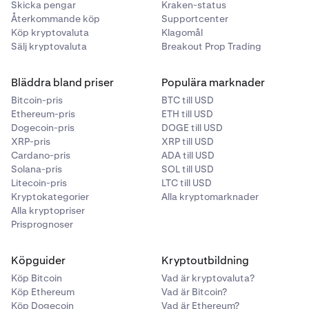
Skicka pengar
Kraken-status
Återkommande köp
Supportcenter
Köp kryptovaluta
Klagomål
Sälj kryptovaluta
Breakout Prop Trading
Bläddra bland priser
Populära marknader
Bitcoin-pris
BTC till USD
Ethereum-pris
ETH till USD
Dogecoin-pris
DOGE till USD
XRP-pris
XRP till USD
Cardano-pris
ADA till USD
Solana-pris
SOL till USD
Litecoin-pris
LTC till USD
Kryptokategorier
Alla kryptomarknader
Alla kryptopriser
Prisprognoser
Köpguider
Kryptoutbildning
Köp Bitcoin
Vad är kryptovaluta?
Köp Ethereum
Vad är Bitcoin?
Köp Dogecoin
Vad är Ethereum?