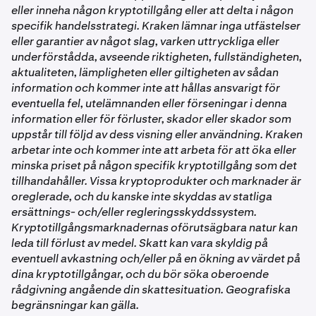
eller inneha någon kryptotillgång eller att delta i någon
specifik handelsstrategi. Kraken lämnar inga utfästelser
eller garantier av något slag, varken uttryckliga eller
underförstådda, avseende riktigheten, fullständigheten,
aktualiteten, lämpligheten eller giltigheten av sådan
information och kommer inte att hållas ansvarigt för
eventuella fel, utelämnanden eller förseningar i denna
information eller för förluster, skador eller skador som
uppstår till följd av dess visning eller användning. Kraken
arbetar inte och kommer inte att arbeta för att öka eller
minska priset på någon specifik kryptotillgång som det
tillhandahåller. Vissa kryptoprodukter och marknader är
oreglerade, och du kanske inte skyddas av statliga
ersättnings- och/eller regleringsskyddssystem.
Kryptotillgångsmarknadernas oförutsägbara natur kan
leda till förlust av medel. Skatt kan vara skyldig på
eventuell avkastning och/eller på en ökning av värdet på
dina kryptotillgångar, och du bör söka oberoende
rådgivning angående din skattesituation. Geografiska
begränsningar kan gälla.