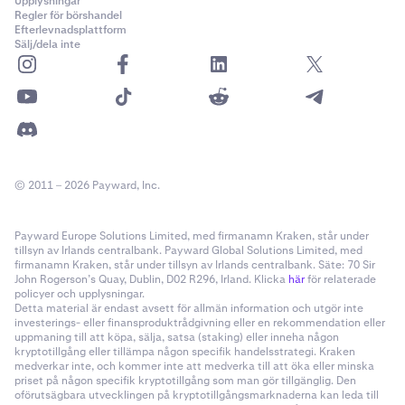
Upplysningar
Regler för börshandel
Efterlevnadsplattform
Sälj/dela inte
© 2011 – 2026 Payward, Inc.
Payward Europe Solutions Limited, med firmanamn Kraken, står under
tillsyn av Irlands centralbank. Payward Global Solutions Limited, med
firmanamn Kraken, står under tillsyn av Irlands centralbank. Säte: 70 Sir
John Rogerson’s Quay, Dublin, D02 R296, Irland. Klicka
här
för relaterade
policyer och upplysningar.
Detta material är endast avsett för allmän information och utgör inte
investerings- eller finansproduktrådgivning eller en rekommendation eller
uppmaning till att köpa, sälja, satsa (staking) eller inneha någon
kryptotillgång eller tillämpa någon specifik handelsstrategi. Kraken
medverkar inte, och kommer inte att medverka till att öka eller minska
priset på någon specifik kryptotillgång som man gör tillgänglig. Den
oförutsägbara utvecklingen på kryptotillgångsmarknaderna kan leda till