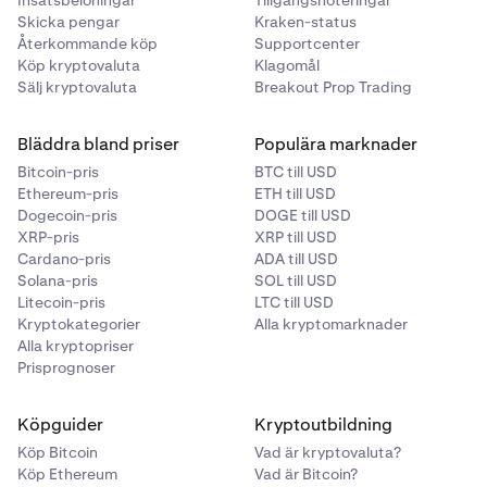
Insatsbelöningar
Tillgångsnoteringar
Skicka pengar
Kraken-status
Återkommande köp
Supportcenter
Köp kryptovaluta
Klagomål
Sälj kryptovaluta
Breakout Prop Trading
Bläddra bland priser
Populära marknader
Bitcoin-pris
BTC till USD
Ethereum-pris
ETH till USD
Dogecoin-pris
DOGE till USD
XRP-pris
XRP till USD
Cardano-pris
ADA till USD
Solana-pris
SOL till USD
Litecoin-pris
LTC till USD
Kryptokategorier
Alla kryptomarknader
Alla kryptopriser
Prisprognoser
Köpguider
Kryptoutbildning
Köp Bitcoin
Vad är kryptovaluta?
Köp Ethereum
Vad är Bitcoin?