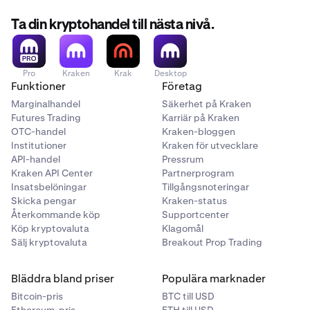
BTC/USD
*Obs:
Om du har ett personligt Kraken-konto kan du
Ta din kryptohandel till nästa nivå.
Begränsningar gäller
fortfarande välja det här alternativet.
Begränsningar gäller inte
Pro
Kraken
Krak
Desktop
Funktioner
Företag
Krypto vs. Krypto
Marginalhandel
Säkerhet på Kraken
Futures Trading
Karriär på Kraken
BTC/ETH
OTC-handel
Kraken-bloggen
Institutioner
Kraken för utvecklare
Begränsningar gäller inte
API-handel
Pressrum
Begränsningar gäller inte
Kraken API Center
Partnerprogram
Insatsbelöningar
Tillgångsnoteringar
Skicka pengar
Kraken-status
Återkommande köp
Supportcenter
Köp kryptovaluta
Klagomål
Sälj kryptovaluta
Breakout Prop Trading
Bläddra bland priser
Populära marknader
Bitcoin-pris
BTC till USD