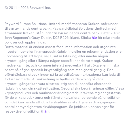
© 2011 – 2026 Payward, Inc.
Payward Europe Solutions Limited, med firmanamn Kraken, står under
tillsyn av Irlands centralbank. Payward Global Solutions Limited, med
firmanamn Kraken, står under tillsyn av Irlands centralbank. Säte: 70 Sir
John Rogerson’s Quay, Dublin, D02 R296, Irland. Klicka
här
för relaterade
policyer och upplysningar.
Detta material är endast avsett för allmän information och utgör inte
investerings- eller finansproduktrådgivning eller en rekommendation eller
uppmaning till att köpa, sälja, satsa (staking) eller inneha någon
kryptotillgång eller tillämpa någon specifik handelsstrategi. Kraken
medverkar inte, och kommer inte att medverka till att öka eller minska
priset på någon specifik kryptotillgång som man gör tillgänglig. Den
oförutsägbara utvecklingen på kryptotillgångsmarknaderna kan leda till
förlust av medel. All avkastning och/eller värdeökning på dina
kryptotillgångar kan vara skattepliktig och du bör söka oberoende
rådgivning om din skattesituation. Geografiska begränsningar gäller. Vissa
kryptoprodukter och marknader är oreglerade. Krakens regleringsstatus
för de olika produkterna och tjänsterna varierar beroende på jurisdiktion
och det kan hända att du inte skyddas av statliga ersättningsprogram
och/eller myndigheters skyddsprogram. Se juridiska upplysningar för
respektive jurisdiktion (
här
).