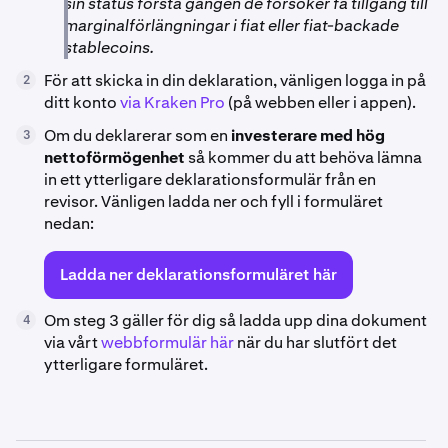
sin status första gången de försöker få tillgång till
marginalförlängningar i fiat eller fiat-backade
stablecoins.
För att skicka in din deklaration, vänligen logga in på
2
ditt konto
via Kraken Pro
(på webben eller i appen).
Om du deklarerar som en
investerare med hög
3
nettoförmögenhet
så kommer du att behöva lämna
in ett ytterligare deklarationsformulär från en
revisor. Vänligen ladda ner och fyll i formuläret
nedan:
Ladda ner deklarationsformuläret här
Om steg 3 gäller för dig så ladda upp dina dokument
4
via vårt
webbformulär här
när du har slutfört det
ytterligare formuläret.