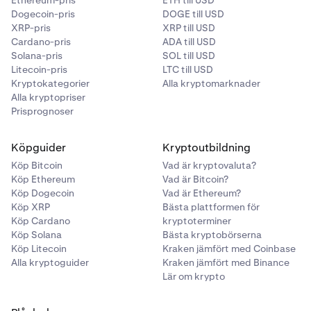
Ethereum-pris
ETH till USD
Dogecoin-pris
DOGE till USD
XRP-pris
XRP till USD
Cardano-pris
ADA till USD
Solana-pris
SOL till USD
Litecoin-pris
LTC till USD
Kryptokategorier
Alla kryptomarknader
Alla kryptopriser
Prisprognoser
Köpguider
Kryptoutbildning
Köp Bitcoin
Vad är kryptovaluta?
Köp Ethereum
Vad är Bitcoin?
Köp Dogecoin
Vad är Ethereum?
Köp XRP
Bästa plattformen för
Köp Cardano
kryptoterminer
Köp Solana
Bästa kryptobörserna
Köp Litecoin
Kraken jämfört med Coinbase
Alla kryptoguider
Kraken jämfört med Binance
Lär om krypto