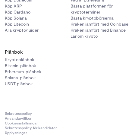
Köp Dogecoin
Vad är Ethereum?
Köp XRP
Bästa plattformen för
Köp Cardano
kryptoterminer
Köp Solana
Bästa kryptobörserna
Köp Litecoin
Kraken jämfört med Coinbase
Alla kryptoguider
Kraken jämfört med Binance
Lär om krypto
Plånbok
Kryptoplånbok
Bitcoin-plånbok
Ethereum-plånbok
Solana-plånbok
USDT-plånbok
Sekretesspolicy
Användarvillkor
Cookieinställningar
Sekretesspolicy för kandidater
Upplysningar