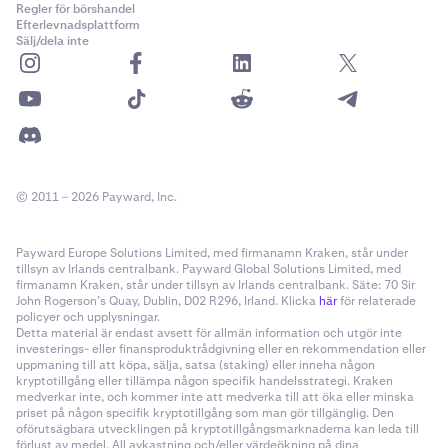
Regler för börshandel
Efterlevnadsplattform
Sälj/dela inte
© 2011 – 2026 Payward, Inc.
Payward Europe Solutions Limited, med firmanamn Kraken, står under
tillsyn av Irlands centralbank. Payward Global Solutions Limited, med
firmanamn Kraken, står under tillsyn av Irlands centralbank. Säte: 70 Sir
John Rogerson’s Quay, Dublin, D02 R296, Irland. Klicka
här
för relaterade
policyer och upplysningar.
Detta material är endast avsett för allmän information och utgör inte
investerings- eller finansproduktrådgivning eller en rekommendation eller
uppmaning till att köpa, sälja, satsa (staking) eller inneha någon
kryptotillgång eller tillämpa någon specifik handelsstrategi. Kraken
medverkar inte, och kommer inte att medverka till att öka eller minska
priset på någon specifik kryptotillgång som man gör tillgänglig. Den
oförutsägbara utvecklingen på kryptotillgångsmarknaderna kan leda till
förlust av medel. All avkastning och/eller värdeökning på dina