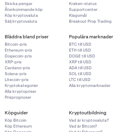
Skicka pengar
Kraken-status
Återkommande köp
Supportcenter
Köp kryptovaluta
Klagomål
Sälj kryptovaluta
Breakout Prop Trading
Bläddra bland priser
Populära marknader
Bitcoin-pris
BTC till USD
Ethereum-pris
ETH till USD
Dogecoin-pris
DOGE till USD
XRP-pris
XRP till USD
Cardano-pris
ADA till USD
Solana-pris
SOL till USD
Litecoin-pris
LTC till USD
Kryptokategorier
Alla kryptomarknader
Alla kryptopriser
Prisprognoser
Köpguider
Kryptoutbildning
Köp Bitcoin
Vad är kryptovaluta?
Köp Ethereum
Vad är Bitcoin?