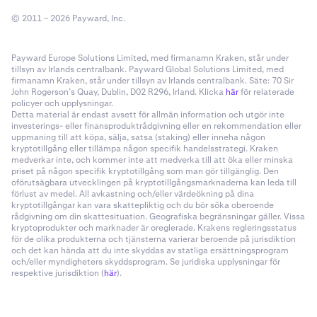
© 2011 – 2026 Payward, Inc.
Payward Europe Solutions Limited, med firmanamn Kraken, står under
tillsyn av Irlands centralbank. Payward Global Solutions Limited, med
firmanamn Kraken, står under tillsyn av Irlands centralbank. Säte: 70 Sir
John Rogerson’s Quay, Dublin, D02 R296, Irland. Klicka
här
för relaterade
policyer och upplysningar.
Detta material är endast avsett för allmän information och utgör inte
investerings- eller finansproduktrådgivning eller en rekommendation eller
uppmaning till att köpa, sälja, satsa (staking) eller inneha någon
kryptotillgång eller tillämpa någon specifik handelsstrategi. Kraken
medverkar inte, och kommer inte att medverka till att öka eller minska
priset på någon specifik kryptotillgång som man gör tillgänglig. Den
oförutsägbara utvecklingen på kryptotillgångsmarknaderna kan leda till
förlust av medel. All avkastning och/eller värdeökning på dina
kryptotillgångar kan vara skattepliktig och du bör söka oberoende
rådgivning om din skattesituation. Geografiska begränsningar gäller. Vissa
kryptoprodukter och marknader är oreglerade. Krakens regleringsstatus
för de olika produkterna och tjänsterna varierar beroende på jurisdiktion
och det kan hända att du inte skyddas av statliga ersättningsprogram
och/eller myndigheters skyddsprogram. Se juridiska upplysningar för
respektive jurisdiktion (
här
).