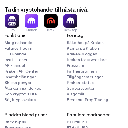
Ta din kryptohandel till nästa nivå.
Pro
Kraken
Krak
Desktop
Funktioner
Företag
Marginalhandel
Säkerhet på Kraken
Futures Trading
Karriär på Kraken
OTC-handel
Kraken-bloggen
Institutioner
Kraken för utvecklare
API-handel
Pressrum
Kraken API Center
Partnerprogram
Insatsbelöningar
Tillgångsnoteringar
Skicka pengar
Kraken-status
Återkommande köp
Supportcenter
Köp kryptovaluta
Klagomål
Sälj kryptovaluta
Breakout Prop Trading
Bläddra bland priser
Populära marknader
Bitcoin-pris
BTC till USD
Ethereum-pris
ETH till USD