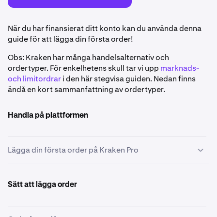
När du har finansierat ditt konto kan du använda denna
guide för att lägga din första order!
Obs: Kraken har många handelsalternativ och
ordertyper. För enkelhetens skull tar vi upp
marknads-
och limitordrar
i den här stegvisa guiden. Nedan finns
ändå en kort sammanfattning av ordertyper.
Handla på plattformen
Lägga din första order på Kraken Pro
Välj valutaparet du vill handla
1
Sätt att lägga order
Bestäm vilka tillgångar du vill handla, till exempel
köpa Bitcoin (BTC) med US-dollar eller sälja
Ethereum (ETH) för euro. Välj önskat par med