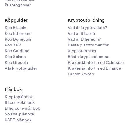
Prisprognoser
Köpguider
Kryptoutbildning
Köp Bitcoin
Vad är kryptovaluta?
Köp Ethereum
Vad är Bitcoin?
Köp Dogecoin
Vad är Ethereum?
Köp XRP
Bästa plattformen för
Köp Cardano
kryptoterminer
Köp Solana
Bästa kryptobörserna
Köp Litecoin
Kraken jämfört med Coinbase
Alla kryptoguider
Kraken jämfört med Binance
Lär om krypto
Plånbok
Kryptoplånbok
Bitcoin-plånbok
Ethereum-plånbok
Solana-plånbok
USDT-plånbok