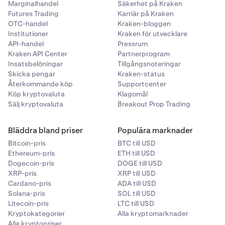
Marginalhandel
Säkerhet på Kraken
Futures Trading
Karriär på Kraken
OTC-handel
Kraken-bloggen
Institutioner
Kraken för utvecklare
API-handel
Pressrum
Kraken API Center
Partnerprogram
Insatsbelöningar
Tillgångsnoteringar
Skicka pengar
Kraken-status
Återkommande köp
Supportcenter
Köp kryptovaluta
Klagomål
Sälj kryptovaluta
Breakout Prop Trading
Bläddra bland priser
Populära marknader
Bitcoin-pris
BTC till USD
Ethereum-pris
ETH till USD
Dogecoin-pris
DOGE till USD
XRP-pris
XRP till USD
Cardano-pris
ADA till USD
Solana-pris
SOL till USD
Litecoin-pris
LTC till USD
Kryptokategorier
Alla kryptomarknader
Alla kryptopriser