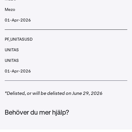
BEAM
Mezo
Beam
01-Apr-2026
PF_BELUSD
PF_UNITASUSD
BEL
UNITAS
Bella Protocol
UNITAS
01-Apr-2026
PF_BERAUSD
BERA
*Delisted, or will be delisted on June 29, 2026
Berachain
Behöver du mer hjälp?
PF_BICOUSD
BICO