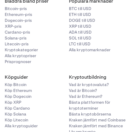
Bläddra bland priser
Populära marknader
Bitcoin-pris
BTC till USD
PF_BNTUSD
Ethereum-pris
ETH till USD
Dogecoin-pris
DOGE till USD
BNT
XRP-pris
XRP till USD
Bancor
Cardano-pris
ADA till USD
Solana-pris
SOL till USD
Litecoin-pris
LTC till USD
Kryptokategorier
Alla kryptomarknader
PF_BOMEUSD
Alla kryptopriser
BOME
Prisprognoser
Book Of Meme
Köpguider
Kryptoutbildning
Köp Bitcoin
Vad är kryptovaluta?
Köp Ethereum
Vad är Bitcoin?
PF_BRETTUSD
Köp Dogecoin
Vad är Ethereum?
BRETT
Köp XRP
Bästa plattformen för
Köp Cardano
kryptoterminer
Brett
Köp Solana
Bästa kryptobörserna
Köp Litecoin
Kraken jämfört med Coinbase
Alla kryptoguider
Kraken jämfört med Binance
PF_BSUUSD
Lär om krypto