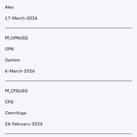
PF_ALTUSD
Aleo
ALT
17-March-2026
AltLayer
PF_OPNUSD
PF_ANIMEUSD
OPN
ANIME
Opinion
Animecoin
6-March-2026
PF_ANKRUSD
PF_CFGUSD
ANKR
CFG
Ankr
Centrifuge
26-February-2026
PF_API3USD