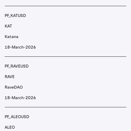
PF_KATUSD
PF_AKTUSD
KAT
AKT
Katana
Akash
18-March-2026
PF_ALCHUSD
PF_RAVEUSD
ALCH
RAVE
Alchemist AI
RaveDAO
PF_ALICEUSD
18-March-2026
ALICE
PF_ALEOUSD
My Neighbor Alice
ALEO