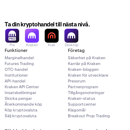
Biconomy
PF_BIGTIMEUSD
Ta din kryptohandel till nästa nivå.
BIGTIME
Big Time
Pro
Kraken
Krak
Desktop
Funktioner
Företag
Marginalhandel
Säkerhet på Kraken
PF_BIOUSD
Futures Trading
Karriär på Kraken
OTC-handel
Kraken-bloggen
BIO
Institutioner
Kraken för utvecklare
API-handel
Pressrum
Bio Protocol
Kraken API Center
Partnerprogram
Insatsbelöningar
Tillgångsnoteringar
Skicka pengar
Kraken-status
PF_BLURUSD
Återkommande köp
Supportcenter
Köp kryptovaluta
Klagomål
BLUR
Sälj kryptovaluta
Breakout Prop Trading
Blur