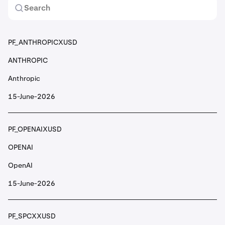
1INCH
1inch
PF_ANTHROPICXUSD
ANTHROPIC
PF_2ZUSD
Anthropic
2Z
15-June-2026
DoubleZero
PF_OPENAIXUSD
PF_ACEUSD
OPENAI
ACE
OpenAI
Fusionist
15-June-2026
PF_AEVOUSD
PF_SPCXXUSD
AEVO