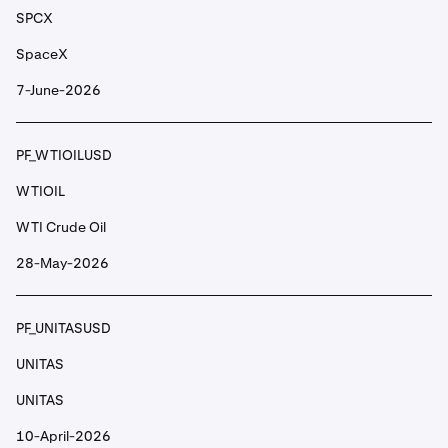
SPCX
Aevo
SpaceX
7-June-2026
PF_AGLDUSD
AGLD
PF_WTIOILUSD
Adventure Gold
WTIOIL
WTI Crude Oil
PF_AIUSD
28-May-2026
AI
Sleepless AI
PF_UNITASUSD
UNITAS
PF_AIXBTUSD
UNITAS
AIXBT
10-April-2026
aixbt by Virtuals