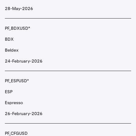
Arweave
28-May-2026
PF_ASTERUSD
PF_BDXUSD*
ASTER
BDX
Aster
Beldex
24-February-2026
PF_ASTRUSD
ASTR
PF_ESPUSD*
Astar
ESP
Espresso
PF_ATHUSD
26-February-2026
ATH
Aethir
PF_CFGUSD