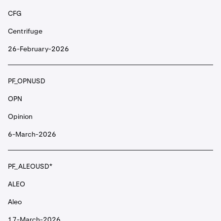
CFG
PF_AUCTIONUSD
Centrifuge
AUCTION
26-February-2026
Bounce
PF_OPNUSD
PF_B3USD
OPN
B3
Opinion
B3 Base
6-March-2026
PF_BANANAUSD
PF_ALEOUSD*
BANANA
ALEO
Banana Gun
Aleo
17-March-2026