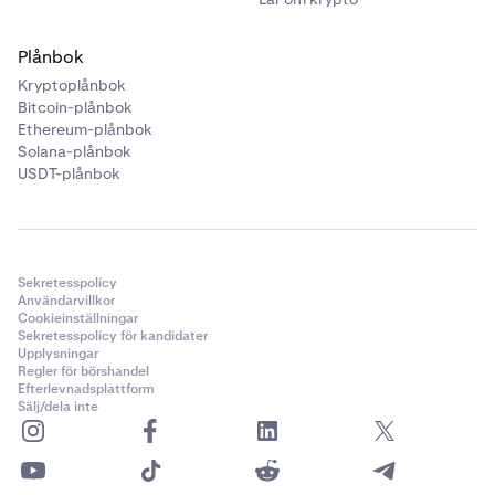
BSU
Plånbok
Baby Shark Universe
Kryptoplånbok
Bitcoin-plånbok
Ethereum-plånbok
PF_C98USD
Solana-plånbok
USDT-plånbok
C98
Coin98
Sekretesspolicy
PF_CAKEUSD
Användarvillkor
Cookieinställningar
Sekretesspolicy för kandidater
CAKE
Upplysningar
Regler för börshandel
PancakeSwap
Efterlevnadsplattform
Sälj/dela inte
PF_CATIUSD
CATI