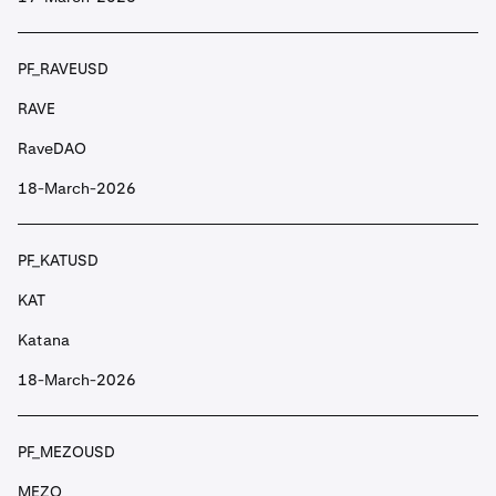
PF_BANDUSD
BAND
PF_RAVEUSD
Band Protocol
RAVE
RaveDAO
PF_BATUSD
18-March-2026
BAT
Basic Attention Token
PF_KATUSD
KAT
PF_BBUSD
Katana
BB
18-March-2026
BounceBit
PF_MEZOUSD
PF_BEAMUSD
MEZO