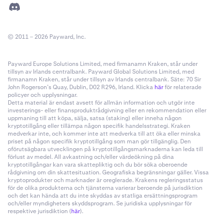
Catizen
© 2011 – 2026 Payward, Inc.
PF_CATUSD
Payward Europe Solutions Limited, med firmanamn Kraken, står under
CAT
tillsyn av Irlands centralbank. Payward Global Solutions Limited, med
firmanamn Kraken, står under tillsyn av Irlands centralbank. Säte: 70 Sir
Simons Cat
John Rogerson’s Quay, Dublin, D02 R296, Irland. Klicka
här
för relaterade
policyer och upplysningar.
Detta material är endast avsett för allmän information och utgör inte
investerings- eller finansproduktrådgivning eller en rekommendation eller
PF_CELOUSD
uppmaning till att köpa, sälja, satsa (staking) eller inneha någon
kryptotillgång eller tillämpa någon specifik handelsstrategi. Kraken
CELO
medverkar inte, och kommer inte att medverka till att öka eller minska
priset på någon specifik kryptotillgång som man gör tillgänglig. Den
Celo
oförutsägbara utvecklingen på kryptotillgångsmarknaderna kan leda till
förlust av medel. All avkastning och/eller värdeökning på dina
kryptotillgångar kan vara skattepliktig och du bör söka oberoende
rådgivning om din skattesituation. Geografiska begränsningar gäller. Vissa
PF_CELRUSD
kryptoprodukter och marknader är oreglerade. Krakens regleringsstatus
för de olika produkterna och tjänsterna varierar beroende på jurisdiktion
och det kan hända att du inte skyddas av statliga ersättningsprogram
CELR
och/eller myndigheters skyddsprogram. Se juridiska upplysningar för
respektive jurisdiktion (
här
).
Celer Network