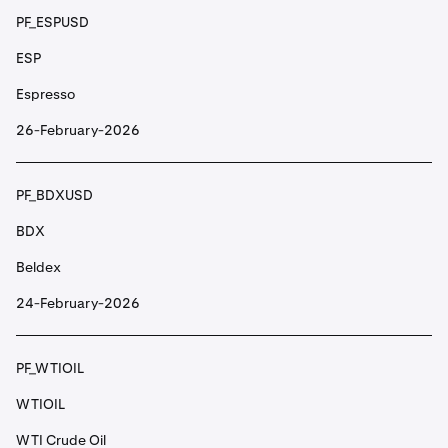
API3
PF_ESPUSD
API3
ESP
Espresso
PF_ARCUSD
26-February-2026
ARC
AI Rig Complex
PF_BDXUSD
BDX
PF_ARKMUSD
Beldex
ARKM
24-February-2026
Arkham
PF_WTIOIL
PF_ARUSD
WTIOIL
AR
WTI Crude Oil