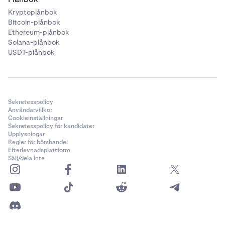
Kryptoplånbok
Bitcoin-plånbok
Ethereum-plånbok
Solana-plånbok
USDT-plånbok
Ange beloppet för den tillgång du vill överföra, eller
5
använd skjutreglaget
för att välja en specifik
procentandel av ditt fulla tillgängliga saldo.
Sekretesspolicy
Användarvillkor
Cookieinställningar
Sekretesspolicy för kandidater
Upplysningar
Regler för börshandel
Efterlevnadsplattform
Sälj/dela inte
Om tillämpligt,
välj den plånbok du vill överföra till.
6