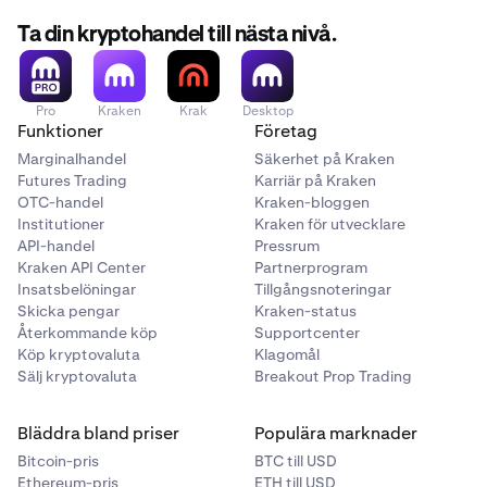
anslutningen via e-post.
Ta din kryptohandel till nästa nivå.
Pro
Kraken
Krak
Desktop
Funktioner
Företag
Marginalhandel
Säkerhet på Kraken
Futures Trading
Karriär på Kraken
OTC-handel
Kraken-bloggen
Institutioner
Kraken för utvecklare
API-handel
Pressrum
Kraken API Center
Partnerprogram
Insatsbelöningar
Tillgångsnoteringar
Skicka pengar
Kraken-status
Återkommande köp
Supportcenter
Köp kryptovaluta
Klagomål
Gå till Beholders
Portfölj
-sida.
2
Sälj kryptovaluta
Breakout Prop Trading
När ditt Kraken-konto är anslutet klickar du på
3
knappen
Överför från Kraken
.
Bläddra bland priser
Populära marknader
Detta kommer att visa din EVM-plånboksadress,
2
Bitcoin-pris
BTC till USD
men du kan också växla till din Solana-adress med
Ethereum-pris
ETH till USD