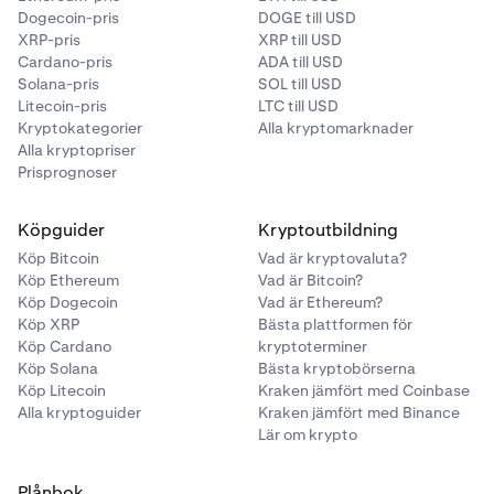
hjälp av växlingsknappen högst upp.
Dogecoin-pris
DOGE till USD
XRP-pris
XRP till USD
Cardano-pris
ADA till USD
Solana-pris
SOL till USD
Litecoin-pris
LTC till USD
Kryptokategorier
Alla kryptomarknader
Alla kryptopriser
Prisprognoser
Köpguider
Kryptoutbildning
Köp Bitcoin
Vad är kryptovaluta?
Köp Ethereum
Vad är Bitcoin?
Köp Dogecoin
Vad är Ethereum?
Köp XRP
Bästa plattformen för
Köp Cardano
kryptoterminer
Välj den kvalificerade tillgången
du vill överföra.
4
Köp Solana
Bästa kryptobörserna
Köp Litecoin
Kraken jämfört med Coinbase
Alla kryptoguider
Kraken jämfört med Binance
Lär om krypto
Plånbok