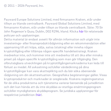
Eftersom flera plånböcker kan läggas till i Beholder
© 2011 – 2026 Payward, Inc.
kan du välja vilken som ska ta emot krypton från ditt
Kraken-konto.
Payward Europe Solutions Limited, med firmanamn Kraken, står under
tillsyn av Irlands centralbank. Payward Global Solutions Limited, med
firmanamn Kraken, står under tillsyn av Irlands centralbank. Säte: 70 Sir
John Rogerson’s Quay, Dublin, D02 R296, Irland. Klicka
här
för relaterade
policyer och upplysningar.
Detta material är endast avsett för allmän information och utgör inte
investerings- eller finansproduktrådgivning eller en rekommendation eller
uppmaning till att köpa, sälja, satsa (staking) eller inneha någon
kryptotillgång eller tillämpa någon specifik handelsstrategi. Kraken
medverkar inte, och kommer inte att medverka till att öka eller minska
priset på någon specifik kryptotillgång som man gör tillgänglig. Den
oförutsägbara utvecklingen på kryptotillgångsmarknaderna kan leda till
förlust av medel. All avkastning och/eller värdeökning på dina
kryptotillgångar kan vara skattepliktig och du bör söka oberoende
rådgivning om din skattesituation. Geografiska begränsningar gäller. Vissa
kryptoprodukter och marknader är oreglerade. Krakens regleringsstatus
för de olika produkterna och tjänsterna varierar beroende på jurisdiktion
och det kan hända att du inte skyddas av statliga ersättningsprogram
och/eller myndigheters skyddsprogram. Se juridiska upplysningar för
respektive jurisdiktion (
här
).