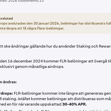
erad:
2026 cuoŋománnu 23
avslutad
drops avslutades den 30 januari 2026, belöningar har distribuerats full
nte längre att få några Flare-belöningar.
t ske ändringar gällande hur du använder Staking och Reward
den 16 december 2024 kommer FLR-belöningar att övergå till
exklusivt genom månatliga airdrops.
m ändras:
rdrops:
FLR-belöningar kommer inte längre att genereras ge
ll staking. Istället kommer belöningar att distribueras som må
med en för närvarande uppskattad
30-40% APR.