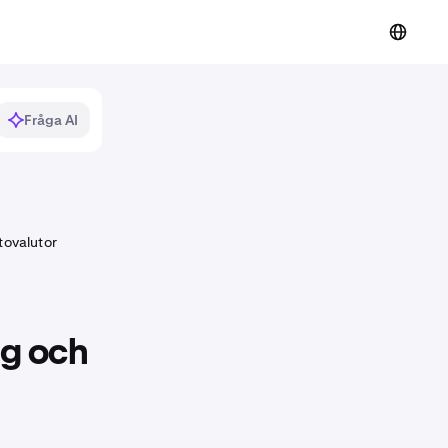
Fråga AI
tovalutor
ng och