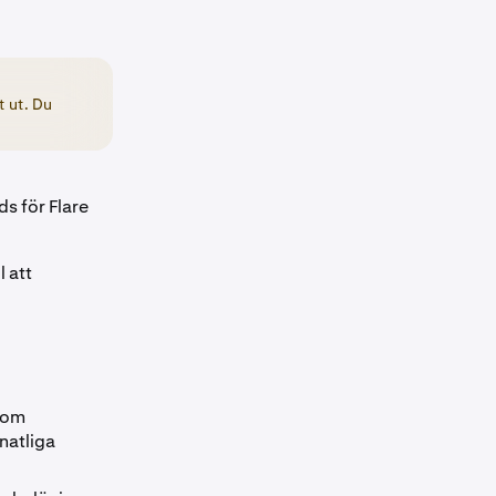
t ut. Du
s för Flare
 att
nom
natliga