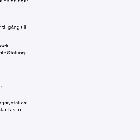
a belöningar
illgång till
dock
ble Staking.
er
ngar, stake:a
kattas för