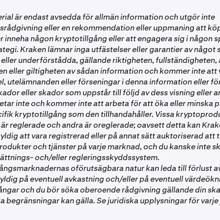
ial är endast avsedda för allmän information och utgör inte
srådgivning eller en rekommendation eller uppmaning att köpa
er inneha någon kryptotillgång eller att engagera sig i någon s
tegi. Kraken lämnar inga utfästelser eller garantier av något 
 eller underförstådda, gällande riktigheten, fullständigheten, 
n eller giltigheten av sådan information och kommer inte att 
el, utelämnanden eller förseningar i denna information eller fö
skador eller skador som uppstår till följd av dess visning eller
tar inte och kommer inte att arbeta för att öka eller minska p
fik kryptotillgång som den tillhandahåller. Vissa kryptoprod
r reglerade och andra är oreglerade; oavsett detta kan Krake
kyldig att vara registrerad eller på annat sätt auktoriserad att 
rodukter och tjänster på varje marknad, och du kanske inte s
sättnings- och/eller regleringsskyddssystem.
ångsmarknadernas oförutsägbara natur kan leda till förlust a
yldig på eventuell avkastning och/eller på eventuell värdeökn
gångar och du bör söka oberoende rådgivning gällande din ska
 begränsningar kan gälla. Se juridiska upplysningar för varje 