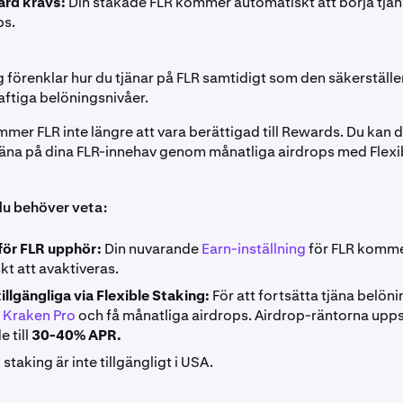
ärd krävs:
Din stakade FLR kommer automatiskt att börja tjän
ps.
förenklar hur du tjänar på FLR samtidigt som den säkerställer t
ftiga belöningsnivåer.
er FLR inte längre att vara berättigad till Rewards. Du kan 
jäna på dina FLR-innehav genom månatliga airdrops med Flexi
du behöver veta:
ör FLR upphör:
Din nuvarande
Earn-inställning
för FLR komm
t att avaktiveras.
illgängliga via Flexible Staking:
För att fortsätta tjäna belöni
 Kraken Pro
och få månatliga airdrops. Airdrop-räntorna upps
 till
30-40% APR.
 staking är inte tillgängligt i USA.