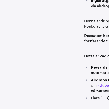
•
Ingen åtg
via airdro
Denna ändring 
konkurrenskra
Dessutom komm
fortfarande t
Detta är vad 
•
Rewards f
automatisk
•
Airdrops t
din
FLR på
närvarande
•
Flare (FLR)