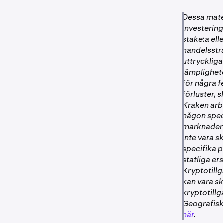
Dessa mater
investering
stake:a ell
handelsstra
uttryckliga
lämplighete
för några f
förluster, 
Kraken arbe
någon speci
marknader ä
inte vara s
specifika p
statliga er
Kryptotillg
kan vara sk
kryptotill
Geografiska
här
.