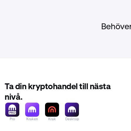
Behöver
Ta din kryptohandel till nästa
nivå.
Pro
Kraken
Krak
Desktop