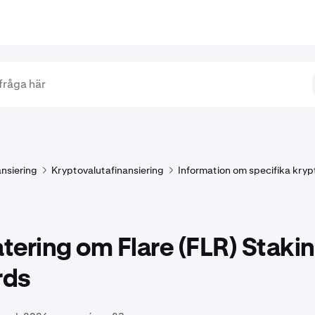
ansiering
Kryptovalutafinansiering
Information om specifika kryp
ering om Flare (FLR) Staki
rds