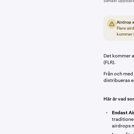
Senast uppdat
Airdrop 
Flare air
kommer i
Det kommer at
(FLR).
Från och med 
distribueras 
Här är vad so
•
Endast Ai
traditione
airdrops 