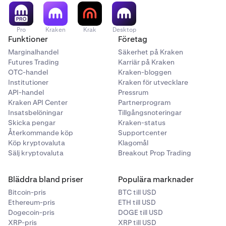
att köpa eller sälja ett värdepapper. Alla investeringar
innebär risk, inklusive förlust av investerat kapital.
Pro
Kraken
Krak
Desktop
Funktioner
Företag
Tryck på Köp/Sälj för att lägga din limitorder.
6
Marginalhandel
Säkerhet på Kraken
Kontakta
vårt supportteam
om du har frågor.
Futures Trading
Karriär på Kraken
OTC-handel
Kraken-bloggen
Institutioner
Kraken för utvecklare
API-handel
Pressrum
Kraken API Center
Partnerprogram
Insatsbelöningar
Tillgångsnoteringar
Skicka pengar
Kraken-status
Återkommande köp
Supportcenter
Köp kryptovaluta
Klagomål
Sälj kryptovaluta
Breakout Prop Trading
Bläddra bland priser
Populära marknader
Bitcoin-pris
BTC till USD
Ethereum-pris
ETH till USD
Dogecoin-pris
DOGE till USD
XRP-pris
XRP till USD