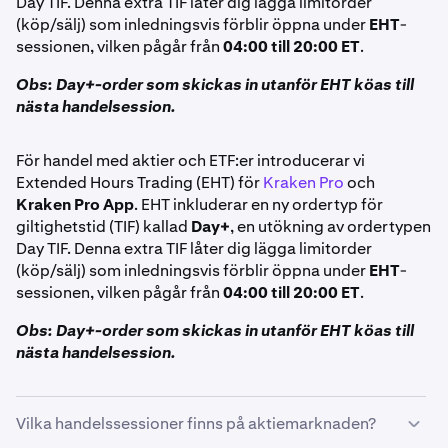
Day TIF. Denna extra TIF låter dig lägga limitorder
(köp/sälj) som inledningsvis förblir öppna under
EHT
-
sessionen, vilken pågår från
04:00 till 20:00 ET
.
Obs: Day+-order som skickas in utanför EHT köas till
nästa handelsession.
För handel med aktier och ETF:er introducerar vi
Extended Hours Trading (EHT) för
Kraken Pro
och
Kraken Pro App
. EHT inkluderar en ny ordertyp för
giltighetstid (TIF) kallad
Day+
, en utökning av ordertypen
Day TIF. Denna extra TIF låter dig lägga limitorder
(köp/sälj) som inledningsvis förblir öppna under
EHT
-
sessionen, vilken pågår från
04:00 till 20:00 ET
.
Obs: Day+-order som skickas in utanför EHT köas till
nästa handelsession.
Vilka handelssessioner finns på aktiemarknaden?