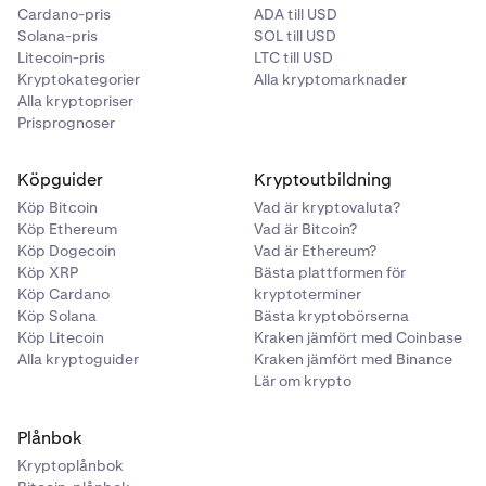
Cardano-pris
ADA till USD
Solana-pris
SOL till USD
Litecoin-pris
LTC till USD
Kryptokategorier
Alla kryptomarknader
Alla kryptopriser
Prisprognoser
Köpguider
Kryptoutbildning
Köp Bitcoin
Vad är kryptovaluta?
Köp Ethereum
Vad är Bitcoin?
Köp Dogecoin
Vad är Ethereum?
Köp XRP
Bästa plattformen för
Köp Cardano
kryptoterminer
Köp Solana
Bästa kryptobörserna
Köp Litecoin
Kraken jämfört med Coinbase
Alla kryptoguider
Kraken jämfört med Binance
Lär om krypto
Plånbok
Kryptoplånbok