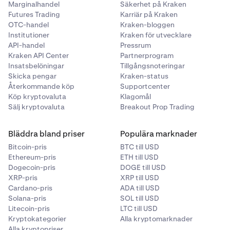
Marginalhandel
Säkerhet på Kraken
Futures Trading
Karriär på Kraken
OTC-handel
Kraken-bloggen
Välj sedan den tillgång du vill sätta in i Tjäna,
2
Institutioner
Kraken för utvecklare
beloppet för den tillgången och det valv du vill tjäna
API-handel
Pressrum
avkastning från. Beholder kommer att visa dig
Kraken API Center
Partnerprogram
Du kan klicka dig in i vilket valv som helst för att se
3
uppskattade belöningar och alla steg i
Insatsbelöningar
Tillgångsnoteringar
detaljer som TVL, riskhanterare, uttagsperioder och
transaktionen.
Skicka pengar
Kraken-status
avkastningskurvor över tid. Kontrollpanelen finns
Återkommande köp
Supportcenter
också tillgänglig på höger sida om du vill sätta in
Obs:
Den tillgång du väljer behöver inte matcha
Köp kryptovaluta
Klagomål
medel i valvet.
valvets valuta. Beholder kommer automatiskt att
Sälj kryptovaluta
Breakout Prop Trading
utföra alla nödvändiga konverteringar åt dig. (Se bild
nedan)
Bläddra bland priser
Populära marknader
Bitcoin-pris
BTC till USD
Ethereum-pris
ETH till USD
Dogecoin-pris
DOGE till USD
XRP-pris
XRP till USD
Cardano-pris
ADA till USD
Solana-pris
SOL till USD
Litecoin-pris
LTC till USD
Kryptokategorier
Alla kryptomarknader
Alla kryptopriser