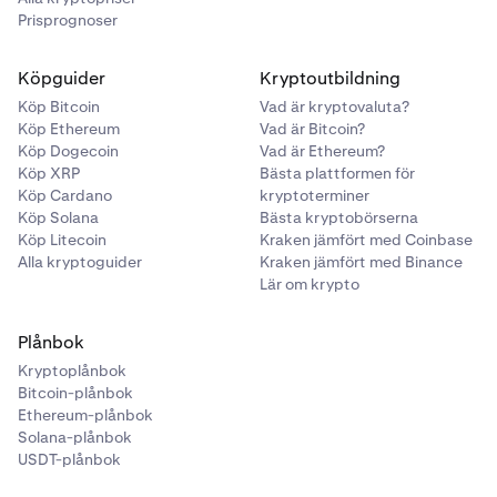
Prisprognoser
Köpguider
Kryptoutbildning
Köp Bitcoin
Vad är kryptovaluta?
Köp Ethereum
Vad är Bitcoin?
Köp Dogecoin
Vad är Ethereum?
Köp XRP
Bästa plattformen för
Köp Cardano
kryptoterminer
Köp Solana
Bästa kryptobörserna
Köp Litecoin
Kraken jämfört med Coinbase
Alla kryptoguider
Kraken jämfört med Binance
Slutligen klickar du på
Sätt in.
Alla Tjäna-positioner
3
Lär om krypto
kommer nu att visas under fliken
Tjäna i din
Portfölj
.
Plånbok
Kryptoplånbok
Bitcoin-plånbok
Ethereum-plånbok
Solana-plånbok
USDT-plånbok