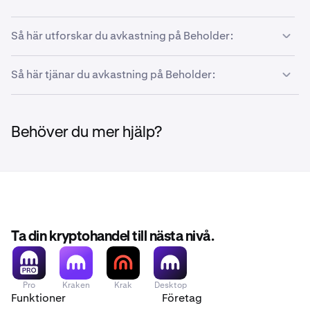
Så här utforskar du avkastning på Beholder:
Så här tjänar du avkastning på Beholder:
Gå till
Tjäna-sidan
på Beholder.
1
Du kommer sedan att presenteras med flera valv.
2
Utvalda möjligheter finns högst upp, och du kan
Du kan sätta in i vilket valv som helst från
1
filtrera efter specifika tokens, nätverk, protokoll,
Behöver du mer hjälp?
kontrollpanelen. Klicka först på
Tjäna.
kategorier och valv som ger boosted/ink-poäng.
Ta din kryptohandel till nästa nivå.
Pro
Kraken
Krak
Desktop
Funktioner
Företag