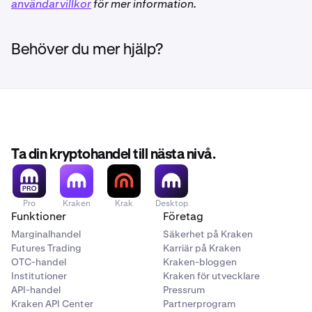
användarvillkor
för mer information.
Behöver du mer hjälp?
Ta din kryptohandel till nästa nivå.
Pro
Kraken
Krak
Desktop
Funktioner
Företag
Marginalhandel
Säkerhet på Kraken
Futures Trading
Karriär på Kraken
OTC-handel
Kraken-bloggen
Institutioner
Kraken för utvecklare
API-handel
Pressrum
Kraken API Center
Partnerprogram