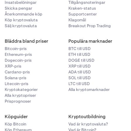
Insatsbelöningar
Tillgångsnoteringar
Skicka pengar
Kraken-status
Återkommande köp
Supportcenter
Köp kryptovaluta
Klagomål
Sälj kryptovaluta
Breakout Prop Trading
Bläddra bland priser
Populära marknader
Bitcoin-pris
BTC till USD
Ethereum-pris
ETH till USD
Dogecoin-pris
DOGE till USD
XRP-pris
XRP till USD
Cardano-pris
ADA till USD
Solana-pris
SOL till USD
Litecoin-pris
LTC till USD
Kryptokategorier
Alla kryptomarknader
Alla kryptopriser
Prisprognoser
Köpguider
Kryptoutbildning
Köp Bitcoin
Vad är kryptovaluta?
Köp Ethereum
Vad är Bitcoin?