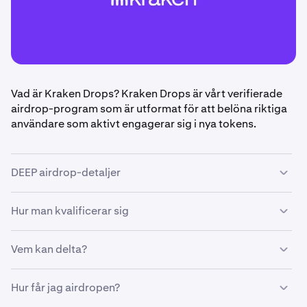
Vad är Kraken Drops? Kraken Drops är vårt verifierade
airdrop-program som är utformat för att belöna riktiga
användare som aktivt engagerar sig i nya tokens.
DEEP airdrop-detaljer
Hur man kvalificerar sig
•
Airdrop-belopp:
$100 000 i DEEP-tokens, fördelat
lika mellan berättigade användare
•
Vem kan delta?
Kvalificeringsperiod:
11 augusti – 13 augusti 2025
•
Var en Kraken+-prenumerant
(slutar 14:00 UTC)
•
Handla minst 300 DEEP under kvalificeringsperioden
•
Airdrop-datum
: 14 augusti 2025
Hur får jag airdropen?
•
Verifierade individuella Kraken-användare
•
Håll minst 500 DEEP den 13 augusti, kl. 14:00 UTC