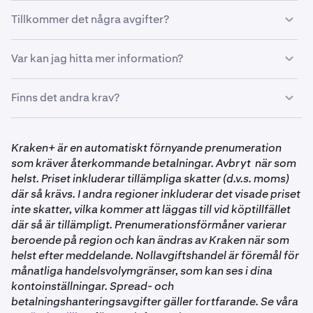
•
Endast i Kraken-appen &
Kraken.com/c
•
Exkluderar kunder i Storbritannien
Tokens kommer att distribueras automatiskt till
Tillkommer det några avgifter?
kvalificerade konton. Inga anspråk eller formulär krävs.
Det tillkommer inga avgifter för att ta emot din airdrop.
Var kan jag hitta mer information?
Standardhandelsavgifter kan tillkomma för DEEP-
handel.
Besök
https://www.kraken.com/drops
för att lära dig
Finns det andra krav?
mer om Kraken Drops-programmet och kommande
airdrops.
•
Kunder med företagskonton är inte berättigade att
Kraken+ är en automatiskt förnyande prenumeration
delta i Drops–du måste ha ett verifierat, individuellt
som kräver återkommande betalningar. Avbryt när som
konto för att vara berättigad. Följ
dessa steg
för att
helst. Priset inkluderar tillämpliga skatter (d.v.s. moms)
bli verifierad hos Kraken.
där så krävs. I andra regioner inkluderar det visade priset
•
Din Kraken+-prenumeration måste vara aktiv och i
inte skatter, vilka kommer att läggas till vid köptillfället
gott skick, vilket innebär att den inte har avbrutits
där så är tillämpligt. Prenumerationsförmåner varierar
och är inställd på att förnyas normalt.
beroende på region och kan ändras av Kraken när som
helst efter meddelande. Nollavgiftshandel är föremål för
Ej tillgängligt för kunder i Storbritannien.
månatliga handelsvolymgränser, som kan ses i dina
kontoinställningar. Spread- och
betalningshanteringsavgifter gäller fortfarande. Se våra