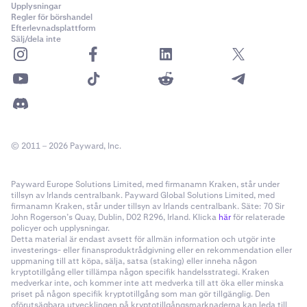
Upplysningar
Regler för börshandel
Efterlevnadsplattform
Sälj/dela inte
© 2011 – 2026 Payward, Inc.
Payward Europe Solutions Limited, med firmanamn Kraken, står under
tillsyn av Irlands centralbank. Payward Global Solutions Limited, med
firmanamn Kraken, står under tillsyn av Irlands centralbank. Säte: 70 Sir
John Rogerson’s Quay, Dublin, D02 R296, Irland. Klicka
här
för relaterade
policyer och upplysningar.
Detta material är endast avsett för allmän information och utgör inte
investerings- eller finansproduktrådgivning eller en rekommendation eller
uppmaning till att köpa, sälja, satsa (staking) eller inneha någon
kryptotillgång eller tillämpa någon specifik handelsstrategi. Kraken
medverkar inte, och kommer inte att medverka till att öka eller minska
priset på någon specifik kryptotillgång som man gör tillgänglig. Den
oförutsägbara utvecklingen på kryptotillgångsmarknaderna kan leda till