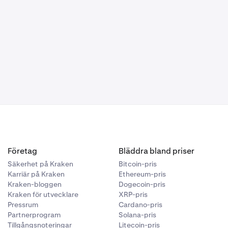
exekvering.
gifter,
Företag
Bläddra bland priser
Säkerhet på Kraken
Bitcoin-pris
Karriär på Kraken
Ethereum-pris
Kraken-bloggen
Dogecoin-pris
Kraken för utvecklare
XRP-pris
Pressrum
Cardano-pris
Partnerprogram
Solana-pris
Tillgångsnoteringar
Litecoin-pris