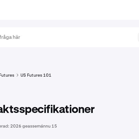
Futures
US Futures 101
ktsspecifikationer
erad:
2026 geassemánnu 15