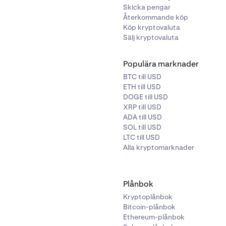
Q
Skicka pengar
Återkommande köp
r - U
Köp kryptovaluta
 V
Sälj kryptovaluta
 - X
Populära marknader
 - Z
BTC till USD
ETH till USD
DOGE till USD
XRP till USD
ADA till USD
SOL till USD
LTC till USD
Alla kryptomarknader
Plånbok
Kryptoplånbok
Bitcoin-plånbok
Ethereum-plånbok