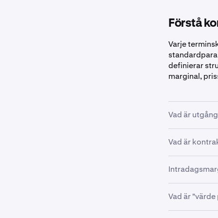
Förstå ko
Varje termins
standardparam
definierar str
marginal, pris
Vad är utgån
Varje termins
Vad är kontra
är handlingsb
Kontraktsstorl
För CME-lista
Intradagsmargi
underliggande
stänga eller r
CME-listade 
För Bitnomial
Vad är "värde
•
Intradags
kan behålla en
För CME-l